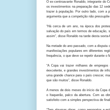
O ex-centroavante Ronaldo, integrante do 
os investimentos na preparação das 12 sed
trazer à população. Por outro lado, com a p
argumenta que a competição não pressupõe o
“Há cerca de um ano, na época dos protes
salvação do país em termos de educação, 
assim”, disse Ronaldo na tarde desta sexta-
Na metade do ano passado, com a disputa 
manifestações populares em diferentes regiõ
frequência, o que deve se repetir durante o 
“A Copa vai trazer milhares de empregos d
éexcelente, e grandes investimentos de infr
uma grande chance para o país crescer, mas
que são muitos”, disse Ronaldo.
A menos de dois meses do início da Copa d
o Itaquerão, palco da abertura. Com as obr
satisfeito com a simples perspectiva de fina
“Tem algumas obras, como aeroportos e est