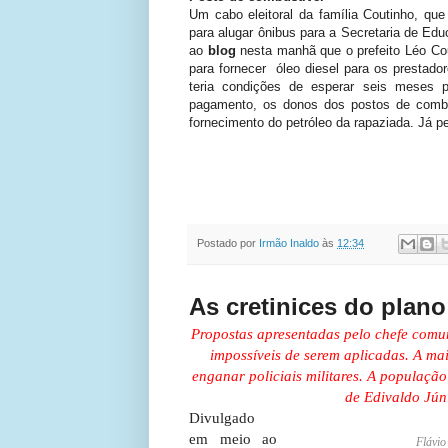
Um cabo eleitoral da família Coutinho, qu
para alugar ônibus para a Secretaria de Ed
ao
blog
nesta manhã que o prefeito Léo Cou
para fornecer óleo diesel para os prestador
teria condições de esperar seis meses p
pagamento, os donos dos postos de comb
fornecimento do petróleo da rapaziada. Já p
Postado por
Irmão Inaldo
às
12:34
As cretinices do plano
Propostas apresentadas pelo chefe comun
impossíveis de serem aplicadas. A ma
enganar policiais militares. A populaçã
de Edivaldo Jún
Divulgado
em meio ao
Flávio