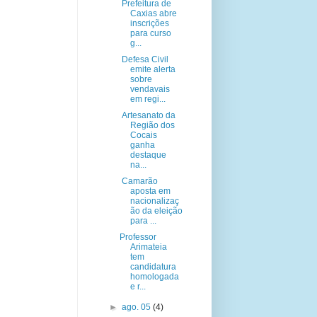
Prefeitura de
Caxias abre
inscrições
para curso
g...
Defesa Civil
emite alerta
sobre
vendavais
em regi...
Artesanato da
Região dos
Cocais
ganha
destaque
na...
Camarão
aposta em
nacionalizaç
ão da eleição
para ...
Professor
Arimateia
tem
candidatura
homologada
e r...
►
ago. 05
(4)