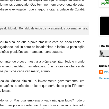
pelo menos começado. Que terminem em breve, quando seja.
disse o ex-jogador, que chegou a citar a cidade de Cuiabá
opa do Mundo, Ronaldo defende os investimentos governamentais.
 um sinal de que o povo brasileiro está de “saco cheio” e
Total d
gador se incluiu entre os insatisfeitos e incitou a população
eições presidências, marcadas para outubro.
rtante, de o povo mostrar a própria opinião. Todo o mundo
Quem s
m o seu candidato nas eleições. É uma grande chance de
 os políticos cada vez mais”, afirmou.
Irm
Ver meu
opa do Mundo diminuiu o investimento governamental em
stações, e defendeu o lucro que será obtido pela Fifa com
ileiras.
ndo lucro. Mas qual empresa privada não quer lucro? Todo o
lhar, não pode superfaturar. E não houve dinheiro desviado