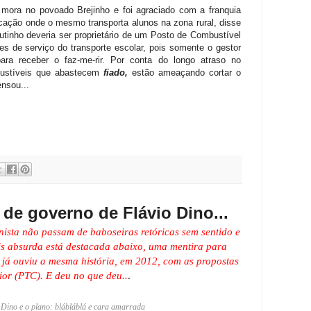
e mora no povoado Brejinho e foi agraciado com a franquia
ucação onde o mesmo transporta alunos na zona rural, disse
tinho deveria ser proprietário de um Posto de Combustível
es de serviço do transporte escolar, pois somente o gestor
ara receber o faz-me-rir. Por conta do longo atraso no
ustíveis que abastecem
fiado,
estão ameaçando cortar o
ensou...
 de governo de Flávio Dino...
ista não passam de baboseiras retóricas sem sentido e
is absurda está destacada abaixo, uma mentira para
o já ouviu a mesma história, em 2012, com as propostas
ior (PTC). E deu no que deu..
.
 Dino e o plano: blábláblá e cara amarrada