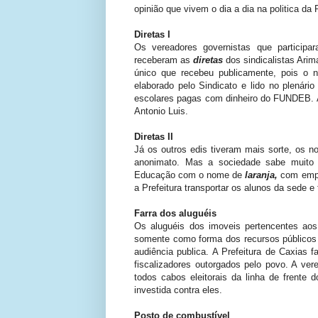
opinião que vivem o dia a dia na politica da
Diretas I
Os vereadores governistas que participa
receberam as
diretas
dos sindicalistas Arim
único que recebeu publicamente, pois o n
elaborado pelo Sindicato e lido no plená
escolares pagas com dinheiro do FUNDEB. A
Antonio Luis.
Diretas II
Já os outros edis tiveram mais sorte, os n
anonimato. Mas a sociedade sabe muito
Educação com o nome de
laranja,
com empr
a Prefeitura transportar os alunos da sede 
Farra dos aluguéis
Os aluguéis dos imoveis pertencentes aos 
somente como forma dos recursos públicos 
audiência publica. A Prefeitura de Caxias f
fiscalizadores outorgados pelo povo. A ver
todos cabos eleitorais da linha de frente 
investida contra eles.
Posto de combustível