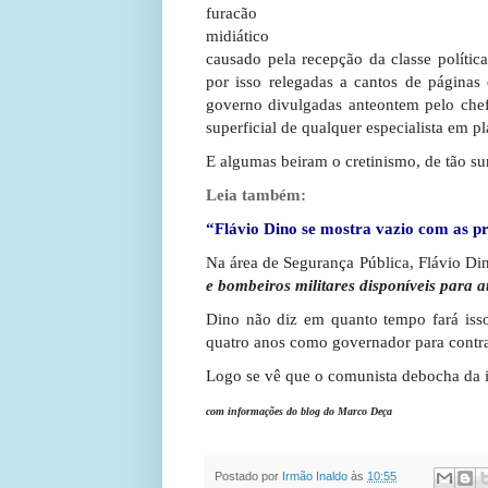
furacão
midiático
causado pela recepção da classe políti
por isso relegadas a cantos de páginas 
governo divulgadas anteontem pelo chef
superficial de qualquer especialista em p
E algumas beiram o cretinismo, de tão sur
Leia também:
“Flávio Dino se mostra vazio com as 
Na área de Segurança Pública, Flávio D
e bombeiros militares disponíveis para 
Dino não diz em quanto tempo fará isso.
quatro anos como governador para contr
Logo se vê que o comunista debocha da i
com informações do blog do Marco Deça
Postado por
Irmão Inaldo
às
10:55