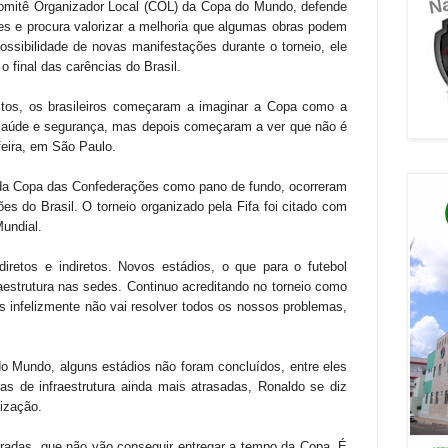
Comitê Organizador Local (COL) da Copa do Mundo, defende
es e procura valorizar a melhoria que algumas obras podem
ossibilidade de novas manifestações durante o torneio, ele
 final das carências do Brasil.
tos, os brasileiros começaram a imaginar a Copa como a
saúde e segurança, mas depois começaram a ver que não é
feira, em São Paulo.
da Copa das Confederações como pano de fundo, ocorreram
es do Brasil. O torneio organizado pela Fifa foi citado com
Mundial.
iretos e indiretos. Novos estádios, o que para o futebol
aestrutura nas sedes. Continuo acreditando no torneio como
 infelizmente não vai resolver todos os nossos problemas,
o Mundo, alguns estádios não foram concluídos, entre eles
as de infraestrutura ainda mais atrasadas, Ronaldo se diz
lização.
radas, que não vão conseguir entregar a tempo da Copa. É