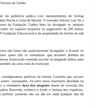
 Princesa do Sertão.
ram da audiência publica com representantes do Sintrap
atéa Rocha e Carla de Nazaré. O vereador Antonio Luis foi o
ome da Fundação Coelho Neto foi divulgado no relatório
rio sobre um suposto esquema no pagamento de 200 bolsas
 Fundação Educacional é de propriedade da família do edil
omes não foram tão explicitamente divulgados e ficaram no
 bem quem são os vereadores que recebem dinheiro da
esas fornecendo merenda escolar ou alugando ônibus para
e também da zona rural do município.
correligionários políticos da família Coutinho que servem
serem surrupiados, foi outro tema importante abordado na
az a verdadeira
farra dos aluguéis
diante da omissão dos
eadora Benvinda conhece a fundo a historia dos inquilinos,
do prefeito, portando não vai dar em nada qualquer tipo de