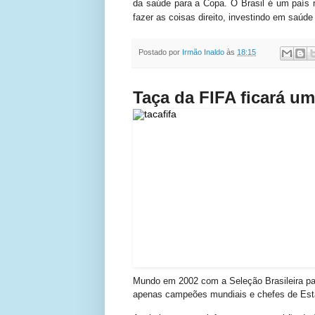
da saúde para a Copa. O Brasil é um país r
fazer as coisas direito, investindo em saúde
Postado por
Irmão Inaldo
às
18:15
Taça da FIFA ficará u
Mundo em 2002 com a Seleção Brasileira par
apenas campeões mundiais e chefes de Esta