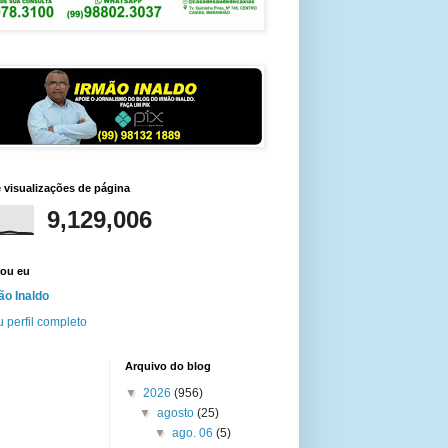
e visualizações de página
9,129,006
ou eu
ão Inaldo
 perfil completo
Arquivo do blog
▼
2026
(956)
▼
agosto
(25)
▼
ago. 06
(5)