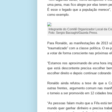
uma pena, mas fico alegre por elas terem 
É esse o legado que a população merece”, 
como exemplo.
Integrante do Comitê Organizador Local da C
Foto: Sergio Barzaghi/Gazeta Press.
Para Ronaldo, as manifestações de 2013 são
“traumatizado” com a classe política. O ex-jo
a votar de forma consciente nas próximas el
“Estamos nos aproximando de uma hora impo
que está descontente precisa escolher be
escolher direito e depois continuar cobrando
Ronaldo ainda refutou a tese de que a C
outras frentes, argumento comum nas manife
o torneio a ser promovido em 12 cidades bras
“As pessoas falam muito que a Fifa está te
mundo quer ganhar dinheiro e precisa traba