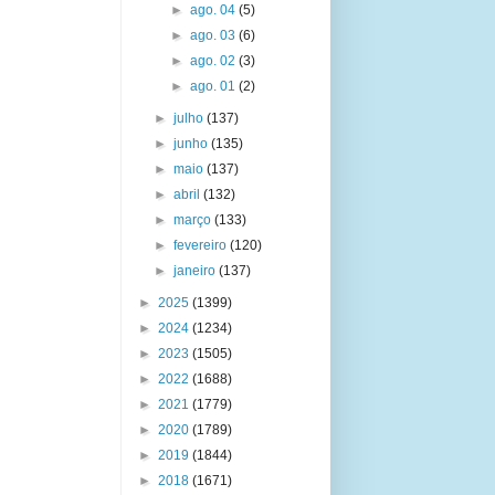
►
ago. 04
(5)
►
ago. 03
(6)
►
ago. 02
(3)
►
ago. 01
(2)
►
julho
(137)
►
junho
(135)
►
maio
(137)
►
abril
(132)
►
março
(133)
►
fevereiro
(120)
►
janeiro
(137)
►
2025
(1399)
►
2024
(1234)
►
2023
(1505)
►
2022
(1688)
►
2021
(1779)
►
2020
(1789)
►
2019
(1844)
►
2018
(1671)