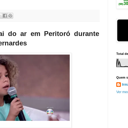
i do ar em Peritoró durante
ernardes
Total d
Quem s
Irm
Ver meu