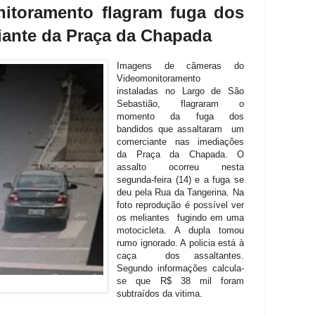
itoramento flagram fuga dos
iante da Praça da Chapada
Imagens de câmeras do
Videomonitoramento
instaladas no Largo de São
Sebastião, flagraram o
momento da fuga dos
bandidos que assaltaram um
comerciante nas imediações
da Praça da Chapada. O
assalto ocorreu nesta
segunda-feira (14) e a fuga se
deu pela Rua da Tangerina. Na
foto reprodução é possível ver
os meliantes fugindo em uma
motocicleta. A dupla tomou
rumo ignorado. A policia está à
caça dos assaltantes.
Segundo informações calcula-
se que R$ 38 mil foram
subtraídos da vitima.