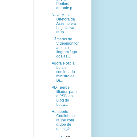
Peritoró
durante p...
Nova Mesa
Diretora da
Assembleia
Legislativa
reún...
Câmeras do
Videomonitor
amento
flagram fuga
dos as...
Agora é oficial!
Lula é
confirmado
ministro de
Di...
PDT perde
filiados para
o PSB do
Blog do
Ludw...
Humberto
Coutinho se
reúne com
grupo de
oposição ...