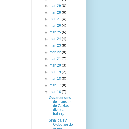
►
mar. 29
(8)
►
mar. 28
(6)
►
mar. 27
(4)
►
mar. 26
(4)
►
mar. 25
(6)
►
mar. 24
(4)
►
mar. 23
(8)
►
mar. 22
(8)
►
mar. 21
(7)
►
mar. 20
(3)
►
mar. 19
(2)
►
mar. 18
(8)
►
mar. 17
(8)
▼
mar. 16
(7)
Departamento
de Transito
de Caxias
divulga
balanç...
Sinal da TV
Globo sai do
ar em