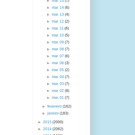
►
mar. 15
(7)
►
mar. 14
(6)
►
mar. 13
(4)
►
mar. 12
(2)
►
mar. 11
(6)
►
mar. 10
(5)
►
mar. 09
(7)
►
mar. 08
(7)
►
mar. 07
(6)
►
mar. 06
(3)
►
mar. 05
(2)
►
mar. 04
(7)
►
mar. 03
(7)
►
mar. 02
(8)
►
mar. 01
(7)
►
fevereiro
(162)
►
janeiro
(183)
►
2015
(2000)
►
2014
(2062)