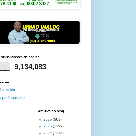
e visualizações de página
9,134,083
ou eu
ão Inaldo
 perfil completo
Arquivo do blog
►
2026
(963)
►
2025
(1399)
►
2024
(1234)