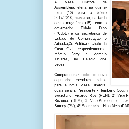
A Mesa Diretora da
Assembleia, eleita na quinta-
feira (10) para o biênio
2017/2018, reuniu-se, na tarde
desta terça-feira (15), com o
governador Flávio Dino
(PCdoB) e os secretários de
Estado de Comunicação e
Articulação Politica e chefe da
Casa Civil, respectivamente,
Márcio Jerry e Marcelo
Tavares, no Palácio dos
Leões.
Compareceram todos os nove
deputados membros eleitos
para a nova Mesa Diretora,
quais sejam: Presidente - Humberto Coutinh
Secretário, Ricardo Rios (PEN); 2º Vice-
Rezende (DEM); 3º Vice-Presidente – Josi
Sarney (PV); 4º Secretário – Nina Melo (PM