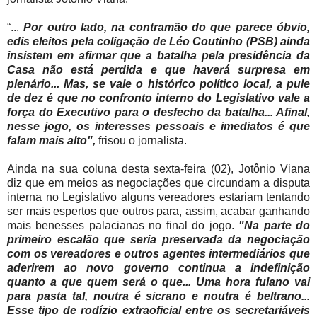
“...
Por outro lado, na contramão do que parece óbvio,
edis eleitos pela coligação de Léo Coutinho (PSB) ainda
insistem em afirmar que a batalha pela presidência da
Casa não está perdida e que haverá surpresa em
plenário... Mas, se vale o histórico político local, a pule
de dez é que no confronto interno do Legislativo vale a
força do Executivo para o desfecho da batalha... Afinal,
nesse jogo, os interesses pessoais e imediatos é que
falam mais alto",
frisou o jornalista.
Ainda na sua coluna desta sexta-feira (02), Jotônio Viana
diz que em meios as negociações que circundam a disputa
interna no Legislativo alguns vereadores estariam tentando
ser mais espertos que outros para, assim, acabar ganhando
mais benesses palacianas no final do jogo.
"Na parte do
primeiro escalão que seria preservada da negociação
com os vereadores e outros agentes intermediários que
aderirem ao novo governo continua a indefinição
quanto a que quem será o que... Uma hora fulano vai
para pasta tal, noutra é sicrano e noutra é beltrano...
Esse tipo de rodízio extraoficial entre os secretariáveis