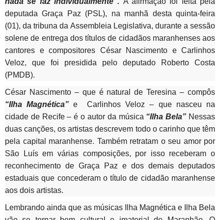
nada se faz individualmente".
A afirmação foi feita pela
deputada Graça Paz (PSL), na manhã desta quinta-feira
(01), da tribuna da Assembleia Legislativa, durante a sessão
solene de entrega dos títulos de cidadãos maranhenses aos
cantores e compositores César Nascimento e Carlinhos
Veloz, que foi presidida pelo deputado Roberto Costa
(PMDB).
César Nascimento – que é natural de Teresina – compôs
“Ilha Magnética”
e Carlinhos Veloz – que nasceu na
cidade de Recife – é o autor da música
“Ilha Bela”
Nessas
duas canções, os artistas descrevem todo o carinho que têm
pela capital maranhense. Também retratam o seu amor por
São Luís em várias composições, por isso receberam o
reconhecimento de Graça Paz e dos demais deputados
estaduais que
concederam
o título de cidadão maranhense
aos dois artistas.
Lembrando ainda que as músicas Ilha Magnética e Ilha Bela
vão se tornar bem cultural e imaterial do Maranhão. O