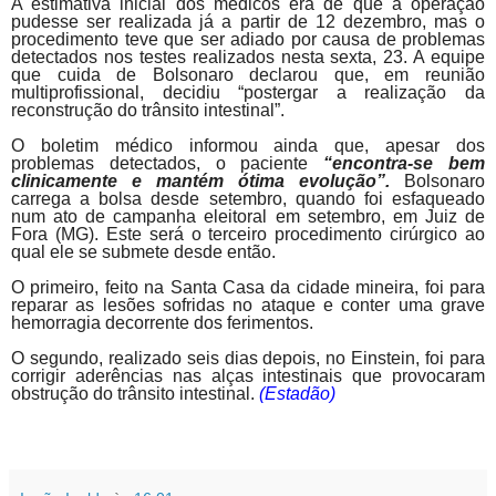
A estimativa inicial dos médicos era de que a operação
pudesse ser realizada já a partir de 12 dezembro, mas o
procedimento teve que ser adiado por causa de problemas
detectados nos testes realizados nesta sexta, 23. A equipe
que cuida de Bolsonaro declarou que, em reunião
multiprofissional, decidiu “postergar a realização da
reconstrução do trânsito intestinal”.
O boletim médico informou ainda que, apesar dos
problemas detectados, o paciente
“encontra-se bem
clinicamente e mantém ótima evolução”.
Bolsonaro
carrega a bolsa desde setembro, quando foi esfaqueado
num ato de campanha eleitoral em setembro, em Juiz de
Fora (MG). Este será o terceiro procedimento cirúrgico ao
qual ele se submete desde então.
O primeiro, feito na Santa Casa da cidade mineira, foi para
reparar as lesões sofridas no ataque e conter uma grave
hemorragia decorrente dos ferimentos.
O segundo, realizado seis dias depois, no Einstein, foi para
corrigir aderências nas alças intestinais que provocaram
obstrução do trânsito intestinal.
(Estadão)