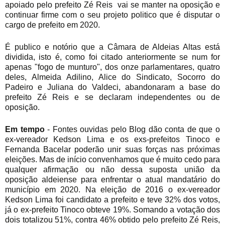
apoiado pelo prefeito Zé Reis vai se manter na oposição e
continuar firme com o seu projeto politico que é disputar o
cargo de prefeito em 2020.
É publico e notório que a Câmara de Aldeias Altas está
dividida, isto é, como foi citado anteriormente se num for
apenas "fogo de munturo", dos onze parlamentares, quatro
deles, Almeida Adilino, Alice do Sindicato, Socorro do
Padeiro e Juliana do Valdeci, abandonaram a base do
prefeito Zé Reis e se declaram independentes ou de
oposição.
Em tempo
- Fontes ouvidas pelo Blog dão conta de que o
ex-vereador Kedson Lima e os exs-prefeitos Tinoco e
Fernanda Bacelar poderão unir suas forças nas próximas
eleições. Mas de início convenhamos que é muito cedo para
qualquer afirmação ou não dessa suposta união da
oposição aldeiense para enfrentar o atual mandatário do
município em 2020. Na eleição de 2016 o ex-vereador
Kedson Lima foi candidato a prefeito e teve 32% dos votos,
já o ex-prefeito Tinoco obteve 19%. Somando a votação dos
dois totalizou 51%, contra 46% obtido pelo prefeito Zé Reis,