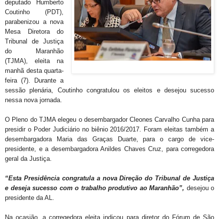
deputado Humberto
Coutinho (PDT),
parabenizou a nova
Mesa Diretora do
Tribunal de Justiça
do Maranhão
(TJMA), eleita na
manhã desta quarta-
feira (7). Durante a
sessão plenária, Coutinho congratulou os eleitos e desejou sucesso
nessa nova jornada.
O Pleno do TJMA elegeu o desembargador Cleones Carvalho Cunha para
presidir o Poder Judiciário no biênio 2016/2017. Foram eleitas também a
desembargadora Maria das Graças Duarte, para o cargo de vice-
presidente, e a desembargadora Anildes Chaves Cruz, para corregedora
geral da Justiça.
“Esta Presidência congratula a nova Direção do Tribunal de Justiça
e deseja sucesso com o trabalho produtivo ao Maranhão”,
desejou o
presidente da AL.
Na ocasião, a corregedora eleita indicou para diretor do Fórum de São