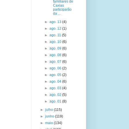
familiares de
Caxias
participarão
da ...
►
ago. 13
(4)
►
ago. 12
(1)
►
ago. 11
(5)
►
ago. 10
(6)
►
ago. 09
(6)
►
ago. 08
(6)
►
ago. 07
(6)
►
ago. 06
(2)
►
ago. 05
(2)
►
ago. 04
(6)
►
ago. 03
(4)
►
ago. 02
(5)
►
ago. 01
(8)
►
julho
(115)
►
junho
(119)
►
maio
(134)