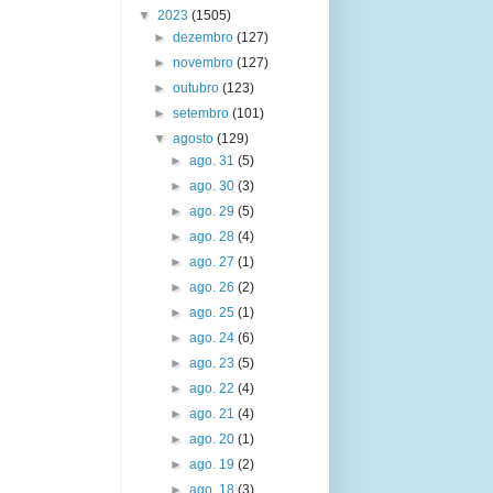
▼
2023
(1505)
►
dezembro
(127)
►
novembro
(127)
►
outubro
(123)
►
setembro
(101)
▼
agosto
(129)
►
ago. 31
(5)
►
ago. 30
(3)
►
ago. 29
(5)
►
ago. 28
(4)
►
ago. 27
(1)
►
ago. 26
(2)
►
ago. 25
(1)
►
ago. 24
(6)
►
ago. 23
(5)
►
ago. 22
(4)
►
ago. 21
(4)
►
ago. 20
(1)
►
ago. 19
(2)
►
ago. 18
(3)