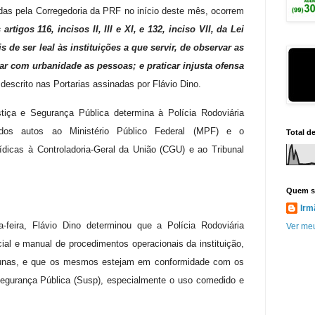
s pela Corregedoria da PRF no início deste mês, ocorrem
rtigos 116, incisos II, III e XI, e 132, inciso VII, da Lei
s de ser leal às instituições a que servir, de observar as
ar com urbanidade as pessoas; e praticar injusta ofensa
descrito nas Portarias assinadas por Flávio Dino.
iça e Segurança Pública determina à Polícia Rodoviária
dos autos ao Ministério Público Federal (MPF) e o
Total d
dicas à Controladoria-Geral da União (CGU) e ao Tribunal
Quem s
Irm
-feira, Flávio Dino determinou que a Polícia Rodoviária
Ver meu
cial e manual de procedimentos operacionais da instituição,
lacunas, e que os mesmos estejam em conformidade com os
egurança Pública (Susp), especialmente o uso comedido e