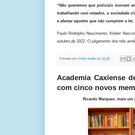
“Não queremos que policiais morram e
trabalhando com estados, a sociedade ci
e afastar aqueles que não cumprem a lei
Paulo Rodolpho Nascimento, Kleber Nascime
outubro de 2022. O julgamento dos três ain
Postado por
Irmão Inaldo
às
16:45
Academia Caxiense de
com cinco novos me
Ricardo Marques: mais um j