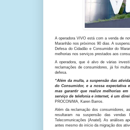
A operadora VIVO está com a venda de novo
Maranhão nos próximos 90 dias. A suspensã
Defesa do Cidadão e Consumidor do Maran
melhorias nos serviços prestados aos cons
A operadora, que é alvo de várias investi
reclamações de consumidores, já foi mult
defesa.
“Além da multa, a suspensão das ativid
do Consumidor, e a nossa expectativa e
mas garantir que realize melhorias em 
serviço de telefonia e internet, é um di
PROCON/MA, Karen Barros.
Além da reclamação dos consumidores, as i
resultaram na suspensão das vendas l
Telecomunicações (Anatel). As análises ap
antes mesmo do início da migração dos ati