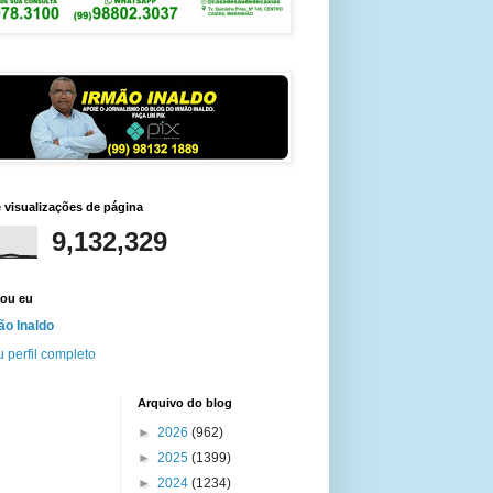
e visualizações de página
9,132,329
ou eu
ão Inaldo
 perfil completo
Arquivo do blog
►
2026
(962)
►
2025
(1399)
►
2024
(1234)