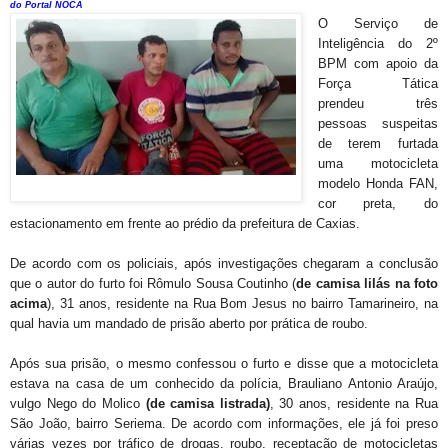
do Portal NOCA
O Serviço de
Inteligência do 2º
BPM com apoio da
Força Tática
prendeu três
pessoas suspeitas
de terem furtada
uma motocicleta
modelo Honda FAN,
cor preta, do
estacionamento em frente ao prédio da prefeitura de Caxias.
De acordo com os policiais, após investigações chegaram a conclusão
que o autor do furto foi Rômulo Sousa Coutinho (
de camisa lilás na foto
acima
), 31 anos, residente na Rua Bom Jesus no bairro Tamarineiro, na
qual havia um mandado de prisão aberto por prática de roubo.
Após sua prisão, o mesmo confessou o furto e disse que a motocicleta
estava na casa de um conhecido da polícia, Brauliano Antonio Araújo,
vulgo Nego do Molico
(de camisa listrada)
, 30 anos, residente na Rua
São João, bairro Seriema. De acordo com informações, ele já foi preso
várias vezes por tráfico de drogas, roubo, receptação de motocicletas