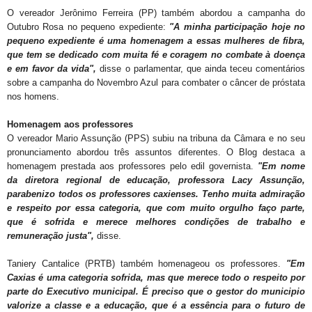
O vereador Jerônimo Ferreira (PP) também abordou a campanha do
Outubro Rosa no pequeno expediente:
"A minha participação hoje no
pequeno expediente é uma homenagem a essas mulheres de fibra,
que tem se dedicado com muita fé e coragem no combate à doença
e em favor da vida",
disse o parlamentar, que ainda teceu comentários
sobre a campanha do Novembro Azul para combater o câncer de próstata
nos homens.
Homenagem aos professores
O vereador Mario Assunção (PPS) subiu na tribuna da Câmara e no seu
pronunciamento abordou três assuntos diferentes. O Blog destaca a
homenagem prestada aos professores pelo edil governista.
"Em nome
da diretora regional de educação, professora Lacy Assunção,
parabenizo todos os professores caxienses. Tenho muita admiração
e respeito por essa categoria, que com muito orgulho faço parte,
que é sofrida e merece melhores condições de trabalho e
remuneração justa",
disse.
Taniery Cantalice (PRTB) também homenageou os professores.
"Em
Caxias é uma categoria sofrida, mas que merece todo o respeito por
parte do Executivo municipal. É preciso que o gestor do municipio
valorize a classe e a educação, que é a essência para o futuro de