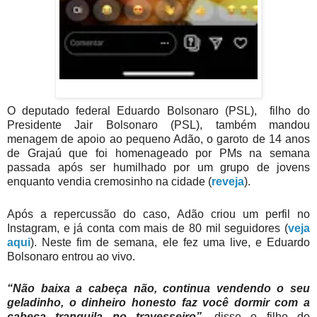
O deputado federal Eduardo Bolsonaro (PSL), filho do
Presidente Jair Bolsonaro (PSL), também mandou
menagem de apoio ao pequeno Adão, o garoto de 14 anos
de Grajaú que foi homenageado por PMs na semana
passada após ser humilhado por um grupo de jovens
enquanto vendia cremosinho na cidade (
reveja
).
Após a repercussão do caso, Adão criou um perfil no
Instagram, e já conta com mais de 80 mil seguidores (
veja
aqui
). Neste fim de semana, ele fez uma live, e Eduardo
Bolsonaro entrou ao vivo.
“Não baixa a cabeça não, continua vendendo o seu
geladinho, o dinheiro honesto faz você dormir com a
cabeça tranquila no travesseiro”,
disse o filho do