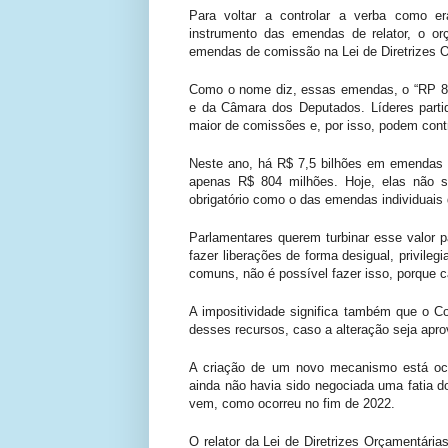
Para voltar a controlar a verba como er
instrumento das emendas de relator, o or
emendas de comissão na Lei de Diretrizes 
Como o nome diz, essas emendas, o “RP 8”
e da Câmara dos Deputados. Líderes part
maior de comissões e, por isso, podem contr
Neste ano, há R$ 7,5 bilhões em emendas 
apenas R$ 804 milhões. Hoje, elas não s
obrigatório como o das emendas individuais
Parlamentares querem turbinar esse valor 
fazer liberações de forma desigual, privi
comuns, não é possível fazer isso, porque 
A impositividade significa também que o Co
desses recursos, caso a alteração seja apro
A criação de um novo mecanismo está oc
ainda não havia sido negociada uma fatia d
vem, como ocorreu no fim de 2022.
O relator da Lei de Diretrizes Orçamentária