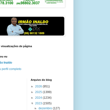
e visualizações de página
ou eu
ão Inaldo
 perfil completo
Arquivo do blog
►
2026
(951)
►
2025
(1399)
►
2024
(1234)
▼
2023
(1505)
►
dezembro
(127)