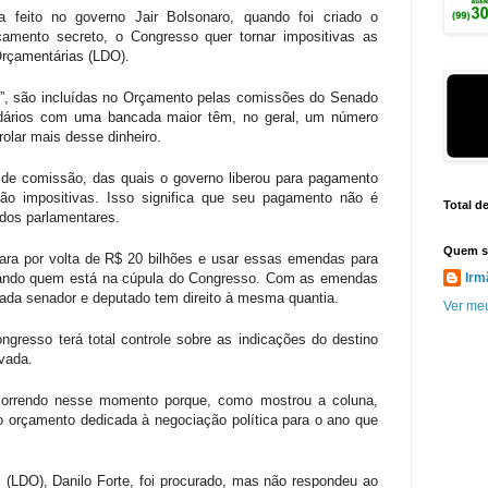
a feito no governo Jair Bolsonaro, quando foi criado o
çamento secreto, o Congresso quer tornar impositivas as
Orçamentárias (LDO).
, são incluídas no Orçamento pelas comissões do Senado
idários com uma bancada maior têm, no geral, um número
olar mais desse dinheiro.
de comissão, das quais o governo liberou para pagamento
ão impositivas. Isso significa que seu pagamento não é
Total d
 dos parlamentares.
Quem s
para por volta de R$ 20 bilhões e usar essas emendas para
legiando quem está na cúpula do Congresso. Com as emendas
Irm
cada senador e deputado tem direito à mesma quantia.
Ver meu
ngresso terá total controle sobre as indicações do destino
vada.
orrendo nesse momento porque, como mostrou a coluna,
o orçamento dedicada à negociação política para o ano que
s (LDO), Danilo Forte, foi procurado, mas não respondeu ao