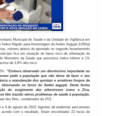
ecretaria Municipal de Saúde e da Unidade de Vigilância em
 Índice Rápido para Amostragem do Aedes Aegypti (LIRAa)
xias, número abaixo do apontado no segundo levantamento
icípio fica em situação de baixo risco de infestação do
o Ministério da Saúde que preconiza índice inferior a 1%
acima de 3,9% alto risco.
,3%.
“Embora observado um decréscimo importante no
noses pede a população que não deixe de fazer o seu
ância a manutenção dos quintais e arredores limpos de
 eliminando os focos do Aedes aegypti. Desta forma
ção do surgimento das arboviroses como a Zica,
ue têm trazido sérios problemas de saúde à população,
nael dos Reis, coordenador da UVZ.
lho e 4 de agosto de 2023. Agentes de endemias percorreram
e acordo com o resultado, foram encontrados 22 focos do