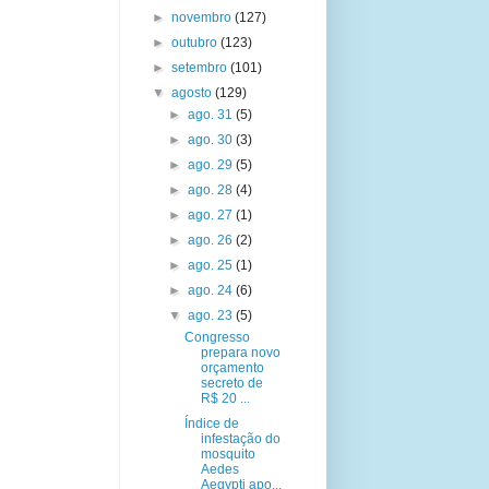
►
novembro
(127)
►
outubro
(123)
►
setembro
(101)
▼
agosto
(129)
►
ago. 31
(5)
►
ago. 30
(3)
►
ago. 29
(5)
►
ago. 28
(4)
►
ago. 27
(1)
►
ago. 26
(2)
►
ago. 25
(1)
►
ago. 24
(6)
▼
ago. 23
(5)
Congresso
prepara novo
orçamento
secreto de
R$ 20 ...
Índice de
infestação do
mosquito
Aedes
Aegypti apo...