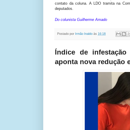
contato da coluna. A LDO tramita na Co
deputados.
Do colunista Guilherme Amado
Postado por
Irmão Inaldo
às
16:18
Índice de infestaçã
aponta nova redução 