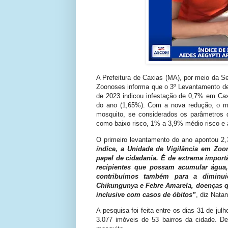
A Prefeitura de Caxias (MA), por meio da S
Zoonoses informa que o 3º Levantamento de
de 2023 indicou infestação de 0,7% em Ca
do ano (1,65%). Com a nova redução, o mun
mosquito, se considerados os parâmetros d
como baixo risco, 1% a 3,9% médio risco e 
O primeiro levantamento do ano apontou 2
índice, a Unidade de Vigilância em Zoo
papel de cidadania. É de extrema import
recipientes que possam acumular água,
contribuímos também para a diminui
Chikungunya e Febre Amarela, doenças q
inclusive com casos de óbitos”
, diz Nata
A pesquisa foi feita entre os dias 31 de ju
3.077 imóveis de 53 bairros da cidade. D