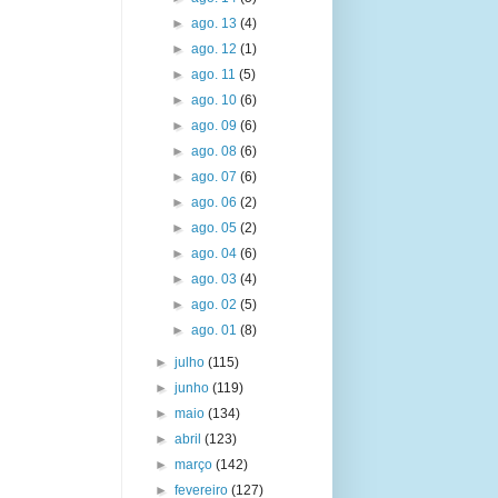
►
ago. 13
(4)
►
ago. 12
(1)
►
ago. 11
(5)
►
ago. 10
(6)
►
ago. 09
(6)
►
ago. 08
(6)
►
ago. 07
(6)
►
ago. 06
(2)
►
ago. 05
(2)
►
ago. 04
(6)
►
ago. 03
(4)
►
ago. 02
(5)
►
ago. 01
(8)
►
julho
(115)
►
junho
(119)
►
maio
(134)
►
abril
(123)
►
março
(142)
►
fevereiro
(127)