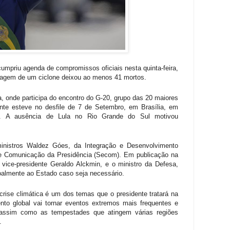
cumpriu agenda de compromissos oficiais nesta quinta-feira,
ssagem de um ciclone deixou ao menos 41 mortos.
a, onde participa do encontro do G-20, grupo das 20 maiores
te esteve no desfile de 7 de Setembro, em Brasília, em
l. A ausência de Lula no Rio Grande do Sul motivou
inistros Waldez Góes, da Integração e Desenvolvimento
de Comunicação da Presidência (Secom). Em publicação na
o vice-presidente Geraldo Alckmin, e o ministro da Defesa,
soalmente ao Estado caso seja necessário.
 crise climática é um dos temas que o presidente tratará na
nto global vai tornar eventos extremos mais frequentes e
 assim como as tempestades que atingem várias regiões
.