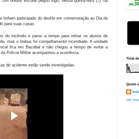
 Um ônibus escolar pegou fogo, nessa quinta-feira (7), na
ue tinham participado do desfile em comemoração ao Dia da
do para suas casas.
o do incêndio e parou a tempo para retirar os alunos de
rido, mas o ônibus foi compeltamente incendiado. A unidade
ocal fica em Bacabal e não chegou a tempo de evitar a
 da Polícia Militar acompanhou a ocorrência.
Total d
sas do acidente estão sendo investigadas.
Quem s
Irm
Ver meu