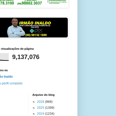
e visualizações de página
9,137,076
ou eu
ão Inaldo
 perfil completo
Arquivo do blog
►
2026
(968)
►
2025
(1399)
►
2024
(1234)