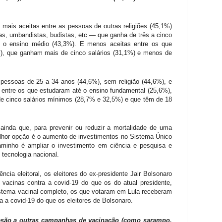
mais aceitas entre as pessoas de outras religiões (45,1%)
as, umbandistas, budistas, etc — que ganha de três a cinco
é o ensino médio (43,3%). E menos aceitas entre os que
), que ganham mais de cinco salários (31,1%) e menos de
s pessoas de 25 a 34 anos (44,6%), sem religião (44,6%), e
o entre os que estudaram até o ensino fundamental (25,6%),
e cinco salários mínimos (28,7% e 32,5%) e que têm de 18
 ainda que, para prevenir ou reduzir a mortalidade de uma
elhor opção é o aumento de investimentos no Sistema Único
minho é ampliar o investimento em ciência e pesquisa e
tecnologia nacional.
cia eleitoral, os eleitores do ex-presidente Jair Bolsonaro
acinas contra a covid-19 do que os do atual presidente,
sistema vacinal completo, os que votaram em Lula receberam
 a covid-19 do que os eleitores de Bolsonaro.
desão a outras campanhas de vacinação (como sarampo,