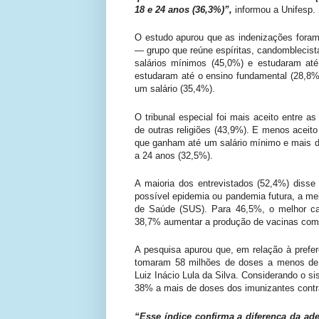
18 e 24 anos (36,3%)”,
informou a Unifesp.
O estudo apurou que as indenizações foram 
— grupo que reúne espíritas, candomblecist
salários mínimos (45,0%) e estudaram at
estudaram até o ensino fundamental (28,8%
um salário (35,4%).
O tribunal especial foi mais aceito entre a
de outras religiões (43,9%). E menos aceit
que ganham até um salário mínimo e mais d
a 24 anos (32,5%).
A maioria dos entrevistados (52,4%) disse
possível epidemia ou pandemia futura, a m
de Saúde (SUS). Para 46,5%, o melhor ca
38,7% aumentar a produção de vacinas com 
A pesquisa apurou que, em relação à preferên
tomaram 58 milhões de doses a menos de v
Luiz Inácio Lula da Silva. Considerando o 
38% a mais de doses dos imunizantes contra
“Esse índice confirma a diferença da a