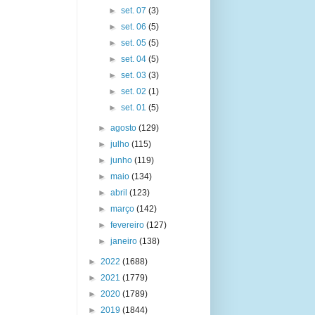
►
set. 07
(3)
►
set. 06
(5)
►
set. 05
(5)
►
set. 04
(5)
►
set. 03
(3)
►
set. 02
(1)
►
set. 01
(5)
►
agosto
(129)
►
julho
(115)
►
junho
(119)
►
maio
(134)
►
abril
(123)
►
março
(142)
►
fevereiro
(127)
►
janeiro
(138)
►
2022
(1688)
►
2021
(1779)
►
2020
(1789)
►
2019
(1844)