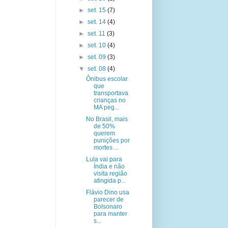
►
set. 15
(7)
►
set. 14
(4)
►
set. 11
(3)
►
set. 10
(4)
►
set. 09
(3)
▼
set. 08
(4)
Ônibus escolar
que
transportava
crianças no
MA peg...
No Brasil, mais
de 50%
querem
punições por
mortes ...
Lula vai para
Índia e não
visita região
atingida p...
Flávio Dino usa
parecer de
Bolsonaro
para manter
s...