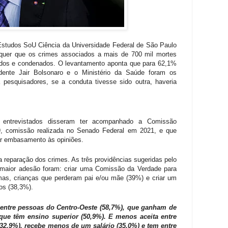
Estudos SoU Ciência da Universidade Federal de São Paulo
quer que os crimes associados a mais de 700 mil mortes
gados e condenados. O levantamento aponta que para 62,1%
idente Jair Bolsonaro e o Ministério da Saúde foram os
a pesquisadores, se a conduta tivesse sido outra, haveria
entrevistados disseram ter acompanhado a Comissão
19, comissão realizada no Senado Federal em 2021, e que
r embasamento às opiniões.
a reparação dos crimes. As três providências sugeridas pelo
 maior adesão foram: criar uma Comissão da Verdade para
imas, crianças que perderam pai e/ou mãe (39%) e criar um
tos (38,3%).
 entre pessoas do Centro-Oeste (58,7%), que ganham de
 que têm ensino superior (50,9%). E menos aceita entre
32,9%), recebe menos de um salário (35,0%) e tem entre