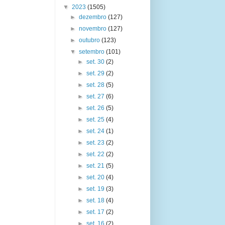
▼
2023
(1505)
►
dezembro
(127)
►
novembro
(127)
►
outubro
(123)
▼
setembro
(101)
►
set. 30
(2)
►
set. 29
(2)
►
set. 28
(5)
►
set. 27
(6)
►
set. 26
(5)
►
set. 25
(4)
►
set. 24
(1)
►
set. 23
(2)
►
set. 22
(2)
►
set. 21
(5)
►
set. 20
(4)
►
set. 19
(3)
►
set. 18
(4)
►
set. 17
(2)
►
set. 16
(2)