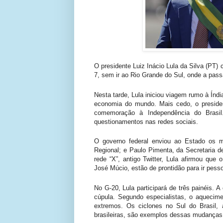
O presidente Luiz Inácio Lula da Silva (PT) 
7, sem ir ao Rio Grande do Sul, onde a pa
Nesta tarde, Lula iniciou viagem rumo à Índi
economia do mundo. Mais cedo, o presiden
comemoração à Independência do Brasi
questionamentos nas redes sociais.
O governo federal enviou ao Estado os m
Regional; e Paulo Pimenta, da Secretaria 
rede “X”, antigo Twitter, Lula afirmou que 
José Múcio, estão de prontidão para ir pes
No G-20, Lula participará de três painéis. A
cúpula. Segundo especialistas, o aquecime
extremos. Os ciclones no Sul do Brasil,
brasileiras, são exemplos dessas mudanças