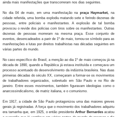
ainda mais manifestações que transcorreram nos dias seguintes.
No dia 04 de maio, em uma manifestação na
praça
Haymarket,
na
cidade referida, uma bomba explodiu matando sete e ferindo dezenas de
pessoas, entre policiais e manifestantes. A explosão de tal bomba
provocou o revide dos policias com tiros sobre os manifestantes. Outras
dezenas de pessoas morreram na mesma praça. Esse conjunto de
eventos, desencadeados a parir de 1º de maio, tornou-se símbolo para as
manifestações e lutas por direitos trabalhistas nas décadas seguintes em
várias partes do mundo.
No caso específico do Brasil, a menção ao dia 1º de maio começou já na
década de 1890, quando a República já estava instituída e começava um
processo acentuado do desenvolvimento da indústria brasileira. Nas duas
primeiras décadas do século XX, começaram a formar-se os movimentos
de trabalhadores organizados, sobretudo em São Paulo e no Rio de
janeiro. Entre esses movimentos, também figuravam ideologias como o
anarcossindicalismo, de matriz italiana, e o comunismo.
Em 1917, a cidade de São Paulo protagonizou uma das maiores greves
gerais já registradas. A força que o movimento dos trabalhadores adquiriu
era tamanha que, em 1925, o então presidente
Arthur
Bernardes
acatou