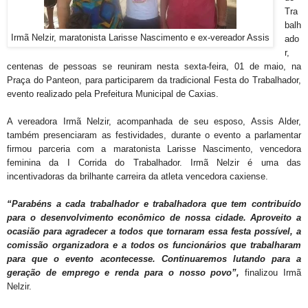
Tra
balh
Irmã Nelzir, maratonista Larisse Nascimento e ex-vereador Assis
ado
r,
centenas de pessoas se reuniram nesta sexta-feira, 01 de maio, na
Praça do Panteon, para participarem da tradicional Festa do Trabalhador,
evento realizado pela Prefeitura Municipal de Caxias.
A vereadora Irmã Nelzir, acompanhada de seu esposo, Assis Alder,
também presenciaram as festividades, durante o evento a parlamentar
firmou parceria com a maratonista Larisse Nascimento, vencedora
feminina da I Corrida do Trabalhador. Irmã Nelzir é uma das
incentivadoras da brilhante carreira da atleta vencedora caxiense.
“Parabéns a cada trabalhador e trabalhadora que tem contribuído
para o desenvolvimento econômico de nossa cidade. Aproveito a
ocasião para agradecer a todos que tornaram essa festa possível, a
comissão organizadora e a todos os funcionários que trabalharam
para que o evento acontecesse. Continuaremos lutando para a
geração de emprego e renda para o nosso povo”,
finalizou Irmã
Nelzir.