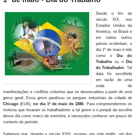
Desde o fim do
século XIX, nos
Estados Unidos da
América, no Brasil e
em vários outros
países ocidentais, o
dia 1º de maio é tido
como o
Dia do
Trabalho
ou o
Dia
do Trabalhador
. Tal
data foi escolhida
em razão de uma
onda de
manifestações e conflitos violentos que se desencadeou a partir de uma
greve geral. Essa greve paralisou os parques industriais da cidade de
Chicago
(EUA),
no dia 1º de maio de 1886
. Para compreendermos os
motivos que levaram os trabalhadores a tal greve e o porquê da escolha
desse dia como marco de memória, é necessário conhecer um pouco do
contexto do período.
Sabemos que, durante o século XVIII, ocorreu, em solo inglês, um dos