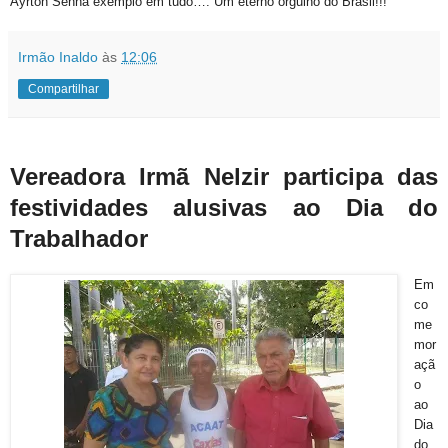
Ayrton Senna exemplo em tudo…. Um eterno orgulho do Brasil!!!
Irmão Inaldo
às
12:06
Compartilhar
Vereadora Irmã Nelzir participa das
festividades alusivas ao Dia do
Trabalhador
Em
co
me
mor
açã
o
ao
Dia
do