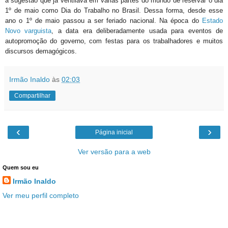
a sugestão que já ventilava em várias partes do mundo de reservar o dia
1º de maio como Dia do Trabalho no Brasil. Dessa forma, desde esse
ano o 1º de maio passou a ser feriado nacional. Na época do
Estado
Novo varguista
, a data era deliberadamente usada para eventos de
autopromoção do governo, com festas para os trabalhadores e muitos
discursos demagógicos.
Irmão Inaldo
às
02:03
Compartilhar
‹
›
Página inicial
Ver versão para a web
Quem sou eu
Irmão Inaldo
Ver meu perfil completo