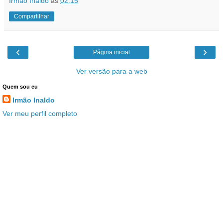
Irmão Inaldo
às
02:15
Compartilhar
‹
›
Página inicial
Ver versão para a web
Quem sou eu
Irmão Inaldo
Ver meu perfil completo