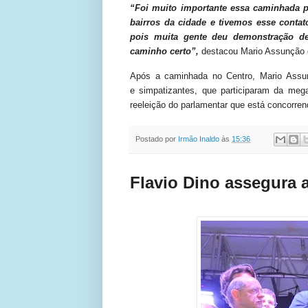
“Foi muito importante essa caminhada p
bairros da cidade e tivemos esse contato
pois muita gente deu demonstração d
caminho certo”,
destacou Mario Assunção q
Após a caminhada no Centro, Mario Assun
e
simpatizantes
, que participaram da me
reeleição do parlamentar que está concorre
Postado por
Irmão Inaldo
às
15:36
Flavio Dino assegura 