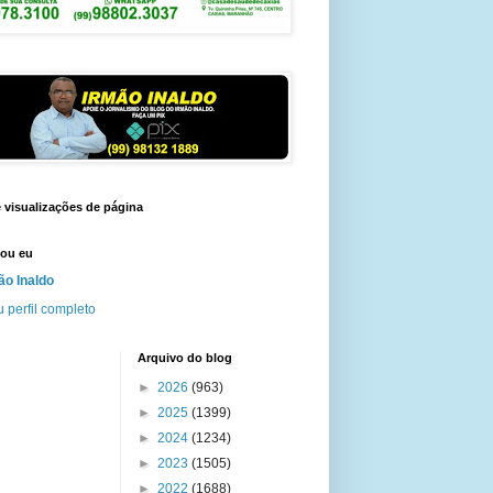
e visualizações de página
ou eu
ão Inaldo
 perfil completo
Arquivo do blog
►
2026
(963)
►
2025
(1399)
►
2024
(1234)
►
2023
(1505)
►
2022
(1688)