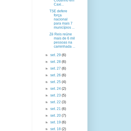
Coutinho em
Caxi...
TSE defere
força
nacional
para mais 7
municípios ...
Zé Reis reúne
mais de 6 mil
pessoas na
caminhada ...
►
set. 29
(6)
►
set. 28
(6)
►
set. 27
(6)
►
set. 26
(6)
►
set. 25
(4)
►
set. 24
(2)
►
set. 23
(5)
►
set. 22
(3)
►
set. 21
(6)
►
set. 20
(7)
►
set. 19
(6)
►
set. 18
(2)