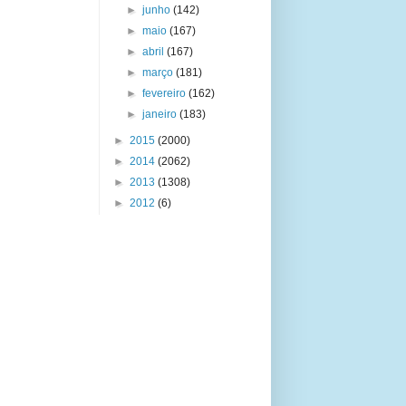
►
junho
(142)
►
maio
(167)
►
abril
(167)
►
março
(181)
►
fevereiro
(162)
►
janeiro
(183)
►
2015
(2000)
►
2014
(2062)
►
2013
(1308)
►
2012
(6)