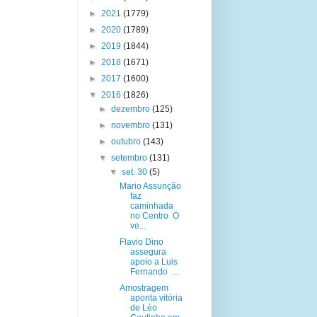
►
2021
(1779)
►
2020
(1789)
►
2019
(1844)
►
2018
(1671)
►
2017
(1600)
▼
2016
(1826)
►
dezembro
(125)
►
novembro
(131)
►
outubro
(143)
▼
setembro
(131)
▼
set. 30
(5)
Mario Assunção
faz
caminhada
no Centro O
ve...
Flavio Dino
assegura
apoio a Luis
Fernando ...
Amostragem
aponta vitória
de Léo