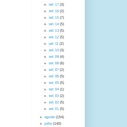
►
set. 17
(3)
►
set. 16
(2)
►
set. 15
(7)
►
set. 14
(5)
►
set. 13
(5)
►
set. 12
(5)
►
set. 11
(2)
►
set. 10
(3)
►
set. 09
(4)
►
set. 08
(6)
►
set. 07
(2)
►
set. 06
(5)
►
set. 05
(5)
►
set. 04
(1)
►
set. 03
(2)
►
set. 02
(5)
►
set. 01
(5)
►
agosto
(154)
►
julho
(140)