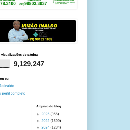
e visualizações de página
9,129,247
ou eu
ão Inaldo
 perfil completo
Arquivo do blog
►
2026
(956)
►
2025
(1399)
►
2024
(1234)