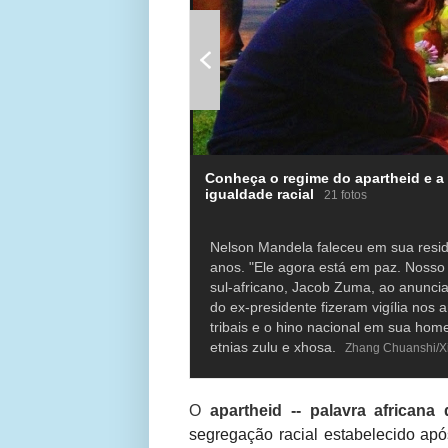
Conheça o regime do apartheid e a 
igualdade racial
21 fotos
Nelson Mandela faleceu em sua resid
anos. "Ele agora está em paz. Nosso 
sul-africano, Jacob Zuma, ao anuncia
do ex-presidente fizeram vigília nos
tribais e o hino nacional em sua hom
etnias zulu e xhosa.
Zhang Chuanshi/X
O
apartheid -- palavra africana 
segregação racial estabelecido apó