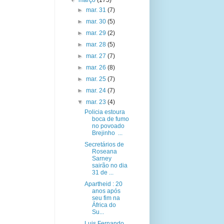
▼
março
(175)
►
mar. 31
(7)
►
mar. 30
(5)
►
mar. 29
(2)
►
mar. 28
(5)
►
mar. 27
(7)
►
mar. 26
(8)
►
mar. 25
(7)
►
mar. 24
(7)
▼
mar. 23
(4)
Policia estoura
boca de fumo
no povoado
Brejinho ...
Secretários de
Roseana
Sarney
sairão no dia
31 de ...
Apartheid : 20
anos após
seu fim na
África do
Su...
Luis Fernando