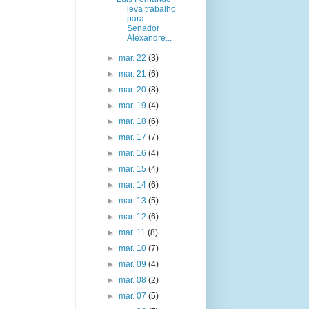
leva trabalho
para
Senador
Alexandre...
►
mar. 22
(3)
►
mar. 21
(6)
►
mar. 20
(8)
►
mar. 19
(4)
►
mar. 18
(6)
►
mar. 17
(7)
►
mar. 16
(4)
►
mar. 15
(4)
►
mar. 14
(6)
►
mar. 13
(5)
►
mar. 12
(6)
►
mar. 11
(8)
►
mar. 10
(7)
►
mar. 09
(4)
►
mar. 08
(2)
►
mar. 07
(5)