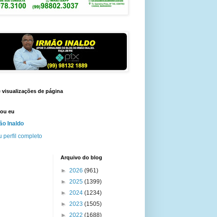
e visualizações de página
ou eu
ão Inaldo
 perfil completo
Arquivo do blog
►
2026
(961)
►
2025
(1399)
►
2024
(1234)
►
2023
(1505)
►
2022
(1688)