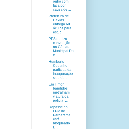
outro com
faca por
causa de ...
Prefeitura de
Caxias
entrega 60
óculos para
estud...
PPS realiza
convenção
na Câmara
Municipal Da
e...
Humberto
Coutinho
participa da
inauguraçõe
s de ob...
Em Timon
bandidos
metralham
viatura da
policia ...
Repasse do
FPM de
Parnarama
está
bloqueado
D...