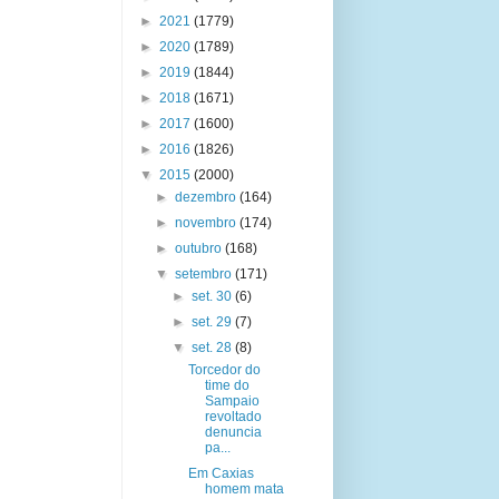
►
2021
(1779)
►
2020
(1789)
►
2019
(1844)
►
2018
(1671)
►
2017
(1600)
►
2016
(1826)
▼
2015
(2000)
►
dezembro
(164)
►
novembro
(174)
►
outubro
(168)
▼
setembro
(171)
►
set. 30
(6)
►
set. 29
(7)
▼
set. 28
(8)
Torcedor do
time do
Sampaio
revoltado
denuncia
pa...
Em Caxias
homem mata