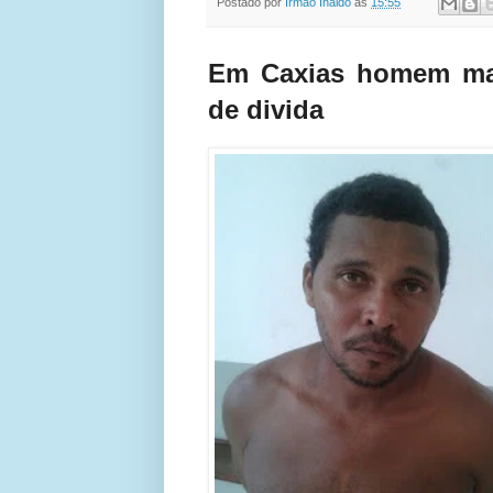
Postado por
Irmão Inaldo
às
15:55
Em Caxias homem mat
de divida