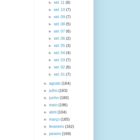
►
set. 11
(6)
►
set. 10
(7)
►
set. 09
(7)
►
set. 08
(5)
►
set. 07
(6)
►
set. 06
(2)
►
set. 05
(3)
►
set. 04
(4)
►
set. 03
(7)
►
set. 02
(6)
►
set. 01
(7)
►
agosto
(164)
►
julho
(163)
►
junho
(180)
►
maio
(196)
►
abril
(104)
►
março
(185)
►
fevereiro
(162)
►
janeiro
(169)