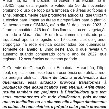
Maranhão, há um Decreto do Governo do Estado de n°
38.403, que está vigente e válido até 30 de novembro,
proibindo o uso de fogo para limpeza de áreas agrícolas e
afins, principalmente para produtores agrícolas, que utilizam
a técnica para limpar as áreas e prepará-las para o plantio.
De acordo com o CBMMA, até o dia 31 de julho de 2023, já
foram combatidos 476 incêndios florestais ou em vegetação
em todo o Maranhão. E um levantamento realizado pela
Equatorial aponta o registro de 19 ocorrências de grande
proporção na rede elétrica ocasionadas por queimadas,
somente de janeiro a junho deste ano, o que revela um
aumento quando comparado com o ano de 2022, que
registrou 12 ocorrências no mesmo período.
O Gerente de Operações da Equatorial Maranhão, Filipe
Leal, explica sobre esse tipo de ocorrência que afeta a rede
de energia elétrica.
“Além de toda a problemática das
queimadas, essa situação provoca transtornos à
população que acaba ficando sem energia. Além disso,
resulta também em prejuízos à Distribuidora que tem
seus componentes de rede danificados, pois mesmo
que os incêndios ou as chamas não atinjam diretamente
os cabos da rede elétrica, o próprio calor pode provocar