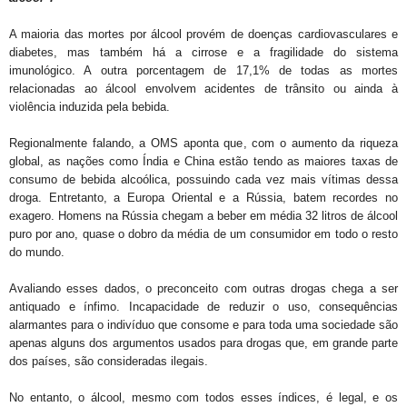
A maioria das mortes por álcool provém de doenças cardiovasculares e
diabetes, mas também há a cirrose e a fragilidade do sistema
imunológico. A outra porcentagem de 17,1% de todas as mortes
relacionadas ao álcool envolvem acidentes de trânsito ou ainda à
violência induzida pela bebida.
Regionalmente falando, a OMS aponta que, com o aumento da riqueza
global, as nações como Índia e China estão tendo as maiores taxas de
consumo de bebida alcoólica, possuindo cada vez mais vítimas dessa
droga. Entretanto, a Europa Oriental e a Rússia, batem recordes no
exagero. Homens na Rússia chegam a beber em média 32 litros de álcool
puro por ano, quase o dobro da média de um consumidor em todo o resto
do mundo.
Avaliando esses dados, o preconceito com outras drogas chega a ser
antiquado e ínfimo. Incapacidade de reduzir o uso, consequências
alarmantes para o indivíduo que consome e para toda uma sociedade são
apenas alguns dos argumentos usados para drogas que, em grande parte
dos países, são consideradas ilegais.
No entanto, o álcool, mesmo com todos esses índices, é legal, e os