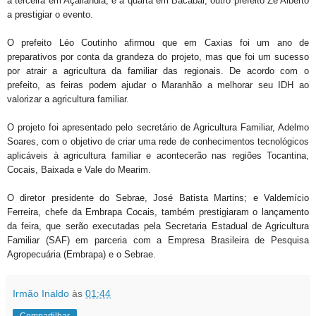
a terceira em Açailândia; e a quarta em Bacabal, outro prefeito Zé Alberto
a prestigiar o evento.
O prefeito Léo Coutinho afirmou que em Caxias foi um ano de
preparativos por conta da grandeza do projeto, mas que foi um sucesso
por atrair a agricultura da familiar das regionais. De acordo com o
prefeito, as feiras podem ajudar o Maranhão a melhorar seu IDH ao
valorizar a agricultura familiar.
O projeto foi apresentado pelo secretário de Agricultura Familiar, Adelmo
Soares, com o objetivo de criar uma rede de conhecimentos tecnológicos
aplicáveis à agricultura familiar e acontecerão nas regiões Tocantina,
Cocais, Baixada e Vale do Mearim.
O diretor presidente do Sebrae, José Batista Martins; e Valdemício
Ferreira, chefe da Embrapa Cocais, também prestigiaram o lançamento
da feira, que serão executadas pela Secretaria Estadual de Agricultura
Familiar (SAF) em parceria com a Empresa Brasileira de Pesquisa
Agropecuária (Embrapa) e o Sebrae.
Irmão Inaldo
às
01:44
Compartilhar