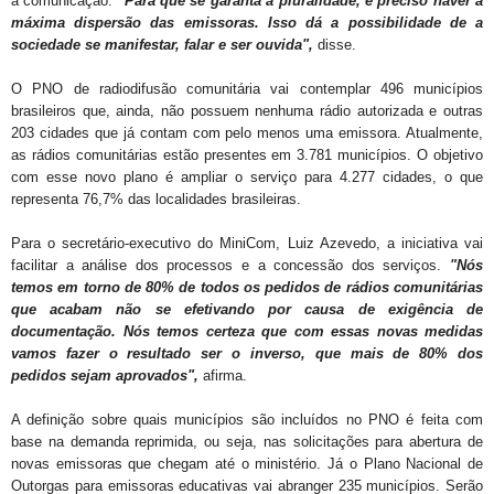
à comunicação.
"Para que se garanta a pluralidade, é preciso haver a
máxima dispersão das emissoras. Isso dá a possibilidade de a
sociedade se manifestar, falar e ser ouvida",
disse.
O PNO de radiodifusão comunitária vai contemplar 496 municípios
brasileiros que, ainda, não possuem nenhuma rádio autorizada e outras
203 cidades que já contam com pelo menos uma emissora. Atualmente,
as rádios comunitárias estão presentes em 3.781 municípios. O objetivo
com esse novo plano é ampliar o serviço para 4.277 cidades, o que
representa 76,7% das localidades brasileiras.
Para o secretário-executivo do MiniCom, Luiz Azevedo, a iniciativa vai
facilitar a análise dos processos e a concessão dos serviços.
"Nós
temos em torno de 80% de todos os pedidos de rádios comunitárias
que acabam não se efetivando por causa de exigência de
documentação. Nós temos certeza que com essas novas medidas
vamos fazer o resultado ser o inverso, que mais de 80% dos
pedidos sejam aprovados",
afirma.
A definição sobre quais municípios são incluídos no PNO é feita com
base na demanda reprimida, ou seja, nas solicitações para abertura de
novas emissoras que chegam até o ministério. Já o Plano Nacional de
Outorgas para emissoras educativas vai abranger 235 municípios. Serão