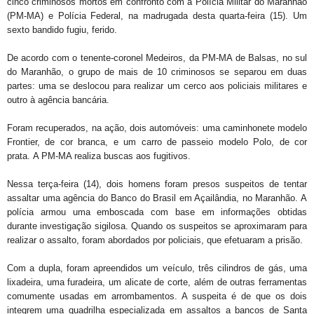
cinco criminosos mortos em confronto com a Polícia Militar do Maranhão
(PM-MA) e Polícia Federal, na madrugada desta quarta-feira (15). Um
sexto bandido fugiu, ferido.
De acordo com o tenente-coronel Medeiros, da PM-MA de Balsas, no sul
do Maranhão, o grupo de mais de 10 criminosos se separou em duas
partes: uma se deslocou para realizar um cerco aos policiais militares e
outro à agência bancária.
Foram recuperados, na ação, dois automóveis: uma caminhonete modelo
Frontier, de cor branca, e um carro de passeio modelo Polo, de cor
prata. A PM-MA realiza buscas aos fugitivos.
Nessa terça-feira (14), dois homens foram presos suspeitos de tentar
assaltar uma agência do Banco do Brasil em Açailândia, no Maranhão. A
polícia armou uma emboscada com base em informações obtidas
durante investigação sigilosa. Quando os suspeitos se aproximaram para
realizar o assalto, foram abordados por policiais, que efetuaram a prisão.
Com a dupla, foram apreendidos um veículo, três cilindros de gás, uma
lixadeira, uma furadeira, um alicate de corte, além de outras ferramentas
comumente usadas em arrombamentos. A suspeita é de que os dois
integrem uma quadrilha especializada em assaltos a bancos de Santa