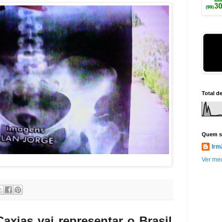
Total d
Quem s
Irm
Ver meu
axias vai representar o Brasil