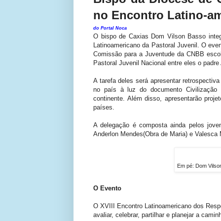
no Encontro Latino-a
do Portal Noca
O bispo de Caxias Dom Vilson Basso integra
Latinoamericano da Pastoral Juvenil. O eve
Comissão para a Juventude da CNBB escol
Pastoral Juvenil Nacional entre eles o padr
A tarefa deles será apresentar retrospectiva
no país à luz do documento Civilização
continente. Além disso, apresentarão proje
países.
A delegação é composta ainda pelos jovens
Anderlon Mendes(Obra de Maria) e Valesca 
Em pé: Dom Vilson
O Evento
O XVIII Encontro Latinoamericano dos Resp
avaliar, celebrar, partilhar e planejar a ca