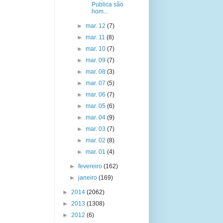
Publica são
hom...
►
mar. 12
(7)
►
mar. 11
(8)
►
mar. 10
(7)
►
mar. 09
(7)
►
mar. 08
(3)
►
mar. 07
(5)
►
mar. 06
(7)
►
mar. 05
(6)
►
mar. 04
(9)
►
mar. 03
(7)
►
mar. 02
(8)
►
mar. 01
(4)
►
fevereiro
(162)
►
janeiro
(169)
►
2014
(2062)
►
2013
(1308)
►
2012
(6)