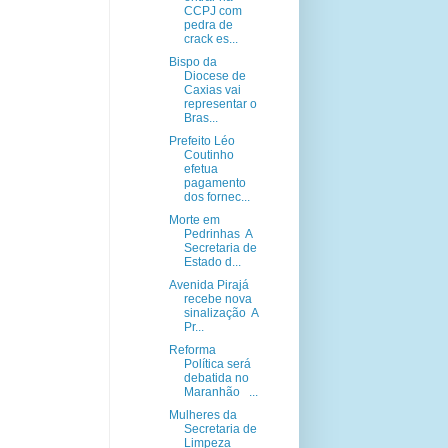
CCPJ com
pedra de
crack es...
Bispo da
Diocese de
Caxias vai
representar o
Bras...
Prefeito Léo
Coutinho
efetua
pagamento
dos fornec...
Morte em
Pedrinhas A
Secretaria de
Estado d...
Avenida Pirajá
recebe nova
sinalização A
Pr...
Reforma
Política será
debatida no
Maranhão ...
Mulheres da
Secretaria de
Limpeza