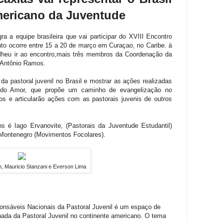
mericano da Juventude
 a equipe brasileira que vai participar do XVIII Encontro
nto ocorre entre 15 a 20 de março em Curaçao, no Caribe. à
heu ir ao encontro,mais três membros da Coordenação da
e Antônio Ramos.
 da pastoral juvenil no Brasil e mostrar as ações realizadas
 do Amor, que propõe um caminho de evangelização no
tos e articularão ações com as pastorais juvenis de outros
 é Iago Ervanovite, (Pastorais da Juventude Estudantil)
Montenegro (Movimentos Focolares).
, Mauricio Stanzani e Everson Lima
onsáveis Nacionais da Pastoral Juvenil é um espaço de
minhada da Pastoral Juvenil no continente americano. O tema