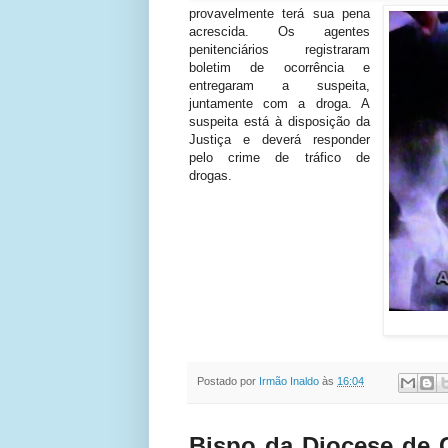
provavelmente terá sua pena
acrescida. Os agentes
penitenciários registraram
boletim de ocorrência e
entregaram a suspeita,
juntamente com a droga. A
suspeita está à disposição da
Justiça e deverá responder
pelo crime de tráfico de
drogas.
Postado por
Irmão Inaldo
às
16:04
Bispo da Diocese de C