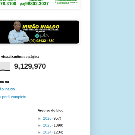
e visualizações de página
9,129,970
ou eu
ão Inaldo
 perfil completo
Arquivo do blog
►
2026
(957)
►
2025
(1399)
►
2024
(1234)