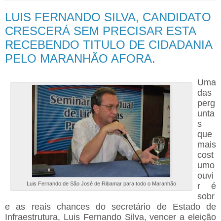
LUIS FERNANDO SILVA, CANDIDATO
CRESCERÁ SEM PRECISAR ESTA
RECEBENDO TITULO DE CIDADANIA
PELO MARANHÃO AFORA.
Uma
das
perg
unta
s
que
mais
cost
umo
ouvi
Luis Fernando:de São José de Ribamar para todo o Maranhão
r é
sobr
e as reais chances do secretário de Estado de
Infraestrutura, Luis Fernando Silva, vencer a eleição