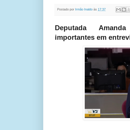
Postado por
Irmão Inaldo
às
17:37
Deputada Amanda
importantes em entrev