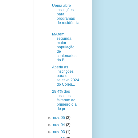
Uema abre
inscrições
para
programas
de residência
...
MA tem
segunda
maior
população
de
centenários
do B...
Aberta as
inscrições
para o
seletivo 2024
do Colég...
28,4% dos
inscritos
faltaram ao
primeiro dia
de pr...
►
nov. 05
(3)
►
nov. 04
(2)
►
nov. 03
(1)