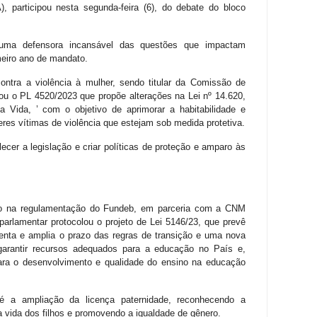
 participou nesta segunda-feira (6), do debate do bloco
uma defensora incansável das questões que impactam
meiro ano de mandato.
contra a violência à mulher, sendo titular da Comissão de
ou o PL 4520/2023 que propõe alterações na Lei nº 14.620,
 Vida, ’ com o objetivo de aprimorar a habitabilidade e
es vítimas de violência que estejam sob medida protetiva.
ecer a legislação e criar políticas de proteção e amparo às
o na regulamentação do Fundeb, em parceria com a CNM
parlamentar protocolou o projeto de Lei 5146/23, que prevê
menta e amplia o prazo das regras de transição e uma nova
garantir recursos adequados para a educação no País e,
ara o desenvolvimento e qualidade do ensino na educação
é a ampliação da licença paternidade, reconhecendo a
na vida dos filhos e promovendo a igualdade de gênero.