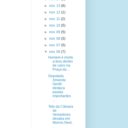
►
nov. 13
(6)
►
nov. 12
(1)
►
nov. 11
(2)
►
nov. 10
(5)
►
nov. 09
(5)
►
nov. 08
(5)
►
nov. 07
(5)
▼
nov. 06
(7)
Homem é morto
a tiros dentro
de carro na
Praça da ...
Deputada
Amanda
Gentil
destaca
pautas
importantes
...
Teto da Câmara
de
Vereadores
desaba em
Morros Nest..
.