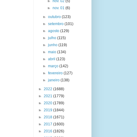
►
nov. 02
(5)
►
nov. 01
(6)
►
outubro
(123)
►
setembro
(101)
►
agosto
(129)
►
julho
(115)
►
junho
(119)
►
maio
(134)
►
abril
(123)
►
março
(142)
►
fevereiro
(127)
►
janeiro
(138)
►
2022
(1688)
►
2021
(1779)
►
2020
(1789)
►
2019
(1844)
►
2018
(1671)
►
2017
(1600)
►
2016
(1826)