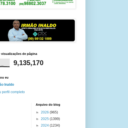
e visualizações de página
9,135,170
ou eu
ão Inaldo
 perfil completo
Arquivo do blog
►
2026
(965)
►
2025
(1399)
►
2024
(1234)