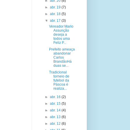
►
abr. 20
(6)
►
abr. 19
(7)
►
abr. 18
(5)
▼
abr. 17
(3)
Vereador Mario
Assunção
deseja a
todos uma
Feliz P...
Prefeito ameaça
abandonar
Carlos
BrandãoHá
duas se...
Tradicional
torneio de
futebol da
Páscoa é
realiza...
►
abr. 16
(2)
►
abr. 15
(5)
►
abr. 14
(4)
►
abr. 13
(6)
►
abr. 12
(6)