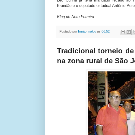
Léo Cunha já teria mandado recado ao 
Brandão e o deputado estadual Antônio Perei
Blog do Neto Ferreira
Postado por
Irmão Inaldo
às
06:52
Tradicional torneio de
na zona rural de São 