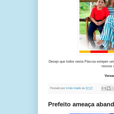
Desejo que todos nesta Páscoa estejam uni
nossos 
Verea
Postado por
Irmão Inaldo
às
07:27
Prefeito ameaça aban