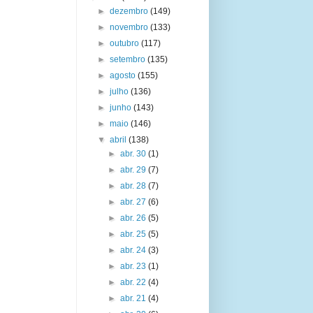
►
dezembro
(149)
►
novembro
(133)
►
outubro
(117)
►
setembro
(135)
►
agosto
(155)
►
julho
(136)
►
junho
(143)
►
maio
(146)
▼
abril
(138)
►
abr. 30
(1)
►
abr. 29
(7)
►
abr. 28
(7)
►
abr. 27
(6)
►
abr. 26
(5)
►
abr. 25
(5)
►
abr. 24
(3)
►
abr. 23
(1)
►
abr. 22
(4)
►
abr. 21
(4)