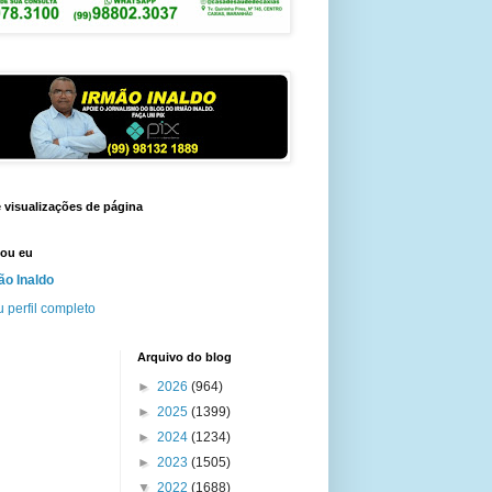
e visualizações de página
ou eu
ão Inaldo
 perfil completo
Arquivo do blog
►
2026
(964)
►
2025
(1399)
►
2024
(1234)
►
2023
(1505)
▼
2022
(1688)