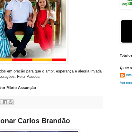
Total d
Quem s
dos em oração para que o amor, esperança e alegria invada
Irm
corações. Feliz Páscoa!
Ver meu
dor Mário Assunção
donar Carlos Brandão