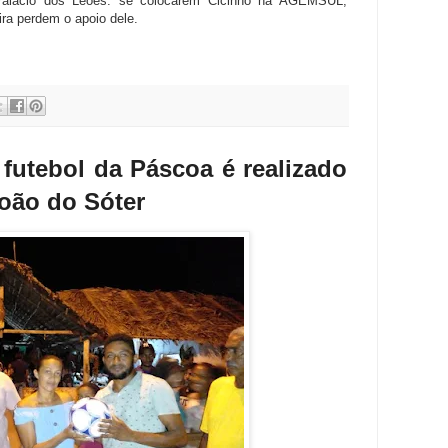
Palácio dos Leões: se colocarem Cicinho na AGEMSUL,
ra perdem o apoio dele.
 futebol da Páscoa é realizado
João do Sóter