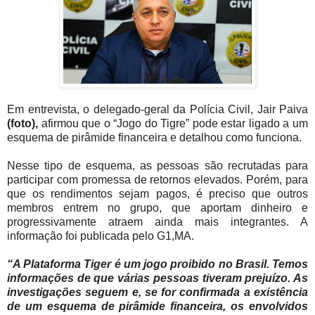
Em entrevista, o delegado-geral da Polícia Civil, Jair Paiva
(foto),
afirmou que o “Jogo do Tigre” pode estar ligado a um
esquema de pirâmide financeira e detalhou como funciona.
Nesse tipo de esquema, as pessoas são recrutadas para
participar com promessa de retornos elevados. Porém, para
que os rendimentos sejam pagos, é preciso que outros
membros entrem no grupo, que aportam dinheiro e
progressivamente atraem ainda mais integrantes. A
informação foi publicada pelo G1,MA.
“A Plataforma Tiger é um jogo proibido no Brasil. Temos
informações de que várias pessoas tiveram prejuízo. As
investigações seguem e, se for confirmada a existência
de um esquema de pirâmide financeira, os envolvidos