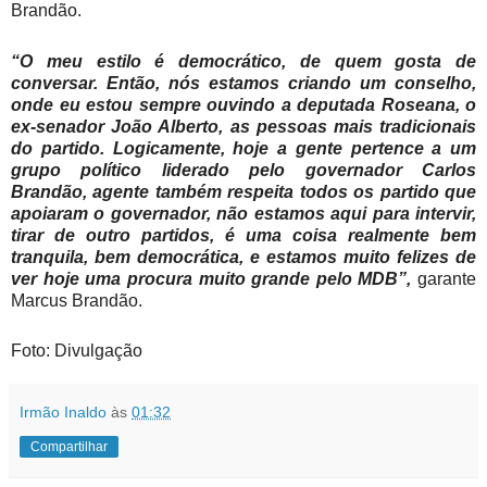
Brandão.
“O meu estilo é democrático, de quem gosta de
conversar. Então, nós estamos criando um conselho,
onde eu estou sempre ouvindo a deputada Roseana, o
ex-senador João Alberto, as pessoas mais tradicionais
do partido. Logicamente, hoje a gente pertence a um
grupo político liderado pelo governador Carlos
Brandão, agente também respeita todos os partido que
apoiaram o governador, não estamos aqui para intervir,
tirar de outro partidos, é uma coisa realmente bem
tranquila, bem democrática, e estamos muito felizes de
ver hoje uma procura muito grande pelo MDB”,
garante
Marcus Brandão.
Foto: Divulgação
Irmão Inaldo
às
01:32
Compartilhar