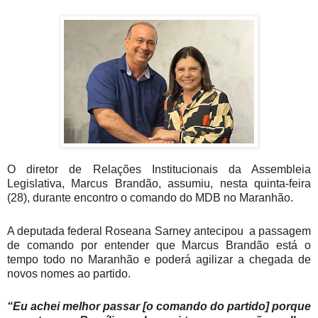
O diretor de Relações Institucionais da Assembleia
Legislativa, Marcus Brandão, assumiu, nesta quinta-feira
(28), durante encontro o comando do MDB no Maranhão.
A deputada federal Roseana Sarney antecipou a passagem
de comando por entender que Marcus Brandão está o
tempo todo no Maranhão e poderá agilizar a chegada de
novos nomes ao partido.
“Eu achei melhor passar [o comando do partido] porque