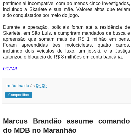
patrimonial incompatível com ao menos cinco investigados,
incluindo a Skarlete e sua mãe. Valores altos que teriam
sido conquistados por meio do jogo.
Durante a operação, policiais foram até a residência de
Skarlete, em São Luís, e cumpriram mandados de busca e
apreensão que somam mais de R$ 1 milhão em bens.
Foram apreendidas três motocicletas, quatro carros,
incluindo dois veículos de luxo, um jet-ski, e a Justiça
autorizou o bloqueio de R$ 8 milhões em conta bancária.
G1/MA
Irmão Inaldo
às
06:00
Compartilhar
Marcus Brandão assume comando
do MDB no Maranhão