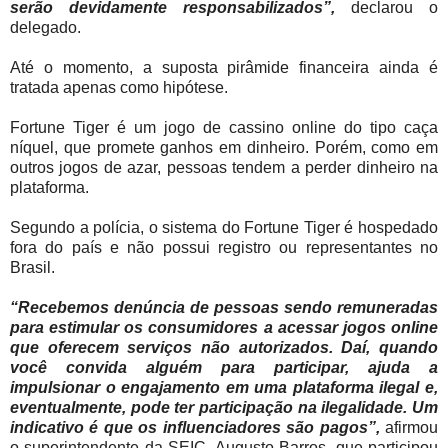
serão devidamente responsabilizados”
,
declarou o
delegado.
Até o momento, a suposta pirâmide financeira ainda é
tratada apenas como hipótese.
Fortune Tiger é um jogo de cassino online do tipo caça
níquel, que promete ganhos em dinheiro. Porém, como em
outros jogos de azar, pessoas tendem a perder dinheiro na
plataforma.
Segundo a polícia, o sistema do Fortune Tiger é hospedado
fora do país e não possui registro ou representantes no
Brasil.
“Recebemos denúncia de pessoas sendo remuneradas
para estimular os consumidores a acessar jogos online
que oferecem serviços não autorizados. Daí, quando
você convida alguém para participar, ajuda a
impulsionar o engajamento em uma plataforma ilegal e,
eventualmente, pode ter participação na ilegalidade. Um
indicativo é que os influenciadores são pagos”,
afirmou
o superintendente da SEIC, Augusto Barros, que participou