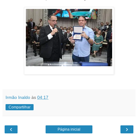
Irmão Inaldo
às
04:17
Compartilhar
‹
›
Página inicial