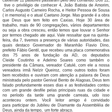
caxiense 12 pastores passaram pelo seu comando. Dos 12,
tive o privilégio de conhecer 4, João Batista de Amorim,
Carlos Augusto Carneiro Rocha, e Heitor Pessoa de Sousa
( in memoria) e o atual Caetano Jorge. Mas grande é a obra
que Deus que tem feito em Caxias. Hoje 30 área de
trabalho, mais de 90 congregações, vários departamentos
ou seja a obra cresceu, então temos que louvar o Senhor
por termos chegado ate aqui. Vale ressaltar que na quinta-
feira, dia 7, tivemos a presença de várias autoridades, das
quais destaco Governador do Maranhão Flavio Dino,
prefeito Fábio Gentil, que recebeu uma placa comemorativa
dos 75 anos de fundação da AD, os deputados
Cleide Coutinho e Adelmo Soares como também o
presidente da Câmara, vereador Catulé, com ele a nossa
vereadora irmã Nelzir Queiroz, como outros todos foram
bem recebidos e ouviram com atenção a palavra de Deus
ministrada pelo pastor Genival Bento de Alagoas, Deus tem
falado profundamente esses dias e as festividades contou
com um grande desfile pelas principais ruas da cidade e
no período da tarde uma grande carreata, udo isso
aconteceu ontem. Você leitor amigo é convidado
para participar do Jubileu de Diamante da Assembléia de
Deus, ainda da tempo, um forte abraço.