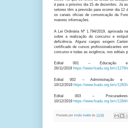
é para o próximo dia 15 de dezembro. Já as
setores têm a previsão para ocorrer dia 12
os canais oficias de comunicação da Fun
maiores informações.
A Lei Ordinária Nº 1.794/2019, aprovada n
sobre a realização do concurso e estip
deficiência. Alguns cargos exigem Cartei
certificado de cursos profissionalizantes 
concurso e todas as exigência, nos editais 
Edital 001 – Educação e 
26/11/2019
https://www.fsadu.org.br/c/1279/
Edital 002 – Administração e d
10/12/2019
https://www.fsadu.org.br/c/1283/
Edital 003 – Procurado
10/12/2019
https://www.fsadu.org.br/c/1284/
Postado por
Irmão Inaldo
às
13:05