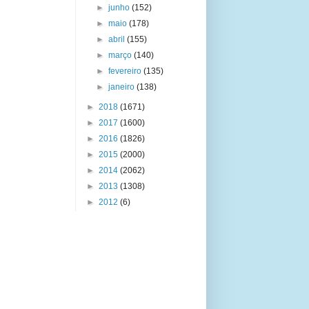
►
junho
(152)
►
maio
(178)
►
abril
(155)
►
março
(140)
►
fevereiro
(135)
►
janeiro
(138)
►
2018
(1671)
►
2017
(1600)
►
2016
(1826)
►
2015
(2000)
►
2014
(2062)
►
2013
(1308)
►
2012
(6)