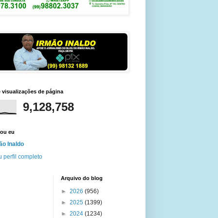
e visualizações de página
9,128,758
ou eu
ão Inaldo
 perfil completo
Arquivo do blog
►
2026
(956)
►
2025
(1399)
►
2024
(1234)