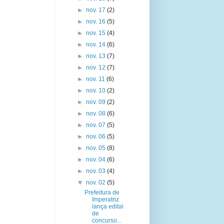
►
nov. 17
(2)
►
nov. 16
(5)
►
nov. 15
(4)
►
nov. 14
(6)
►
nov. 13
(7)
►
nov. 12
(7)
►
nov. 11
(6)
►
nov. 10
(2)
►
nov. 09
(2)
►
nov. 08
(6)
►
nov. 07
(5)
►
nov. 06
(5)
►
nov. 05
(8)
►
nov. 04
(6)
►
nov. 03
(4)
▼
nov. 02
(5)
Prefeitura de
Imperatriz
lança edital
de
concurso...