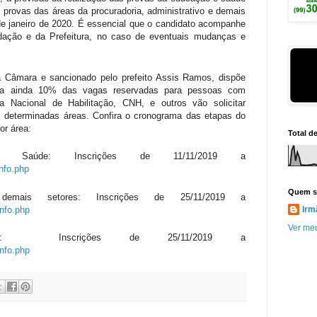
 provas das áreas da procuradoria, administrativo e demais
 de janeiro de 2020. É essencial que o candidato acompanhe
dação e da Prefeitura, no caso de eventuais mudanças e
a Câmara e sancionado pelo prefeito Assis Ramos, dispõe
ula ainda 10% das vagas reservadas para pessoas com
ra Nacional de Habilitação, CNH, e outros vão solicitar
em determinadas áreas. Confira o cronograma das etapas do
por área:
Total d
Saúde: Inscrições de 11/11/2019 a
info.php
Quem s
emais setores: Inscrições de 25/11/2019 a
info.php
Irm
Ver meu
res: Inscrições de 25/11/2019 a
info.php