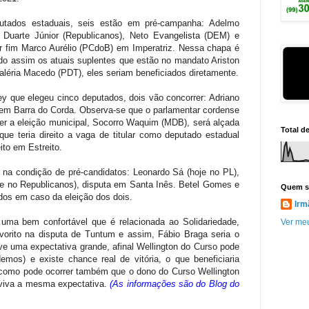
utados estaduais, seis estão em pré-campanha: Adelmo
Duarte Júnior (Republicanos), Neto Evangelista (DEM) e
 fim Marco Aurélio (PCdoB) em Imperatriz. Nessa chapa é
ndo assim os atuais suplentes que estão no mandato Ariston
Valéria Macedo (PDT), eles seriam beneficiados diretamente.
 que elegeu cinco deputados, dois vão concorrer: Adriano
 em Barra do Corda. Observa-se que o parlamentar cordense
cer a eleição municipal, Socorro Waquim (MDB), será alçada
Total d
ue teria direito a vaga de titular como deputado estadual
ito em Estreito.
 na condição de pré-candidatos: Leonardo Sá (hoje no PL),
je no Republicanos), disputa em Santa Inês. Betel Gomes e
Quem s
dos em caso da eleição dos dois.
Irm
, uma bem confortável que é relacionada ao Solidariedade,
Ver meu
orito na disputa de Tuntum e assim, Fábio Braga seria o
e uma expectativa grande, afinal Wellington do Curso pode
os) e existe chance real de vitória, o que beneficiaria
m como pode ocorrer também que o dono do Curso Wellington
e viva a mesma expectativa.
(As informações são do Blog do