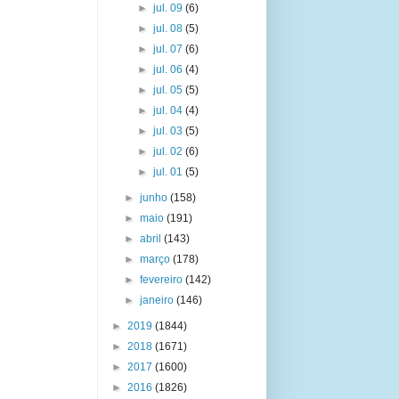
►
jul. 09
(6)
►
jul. 08
(5)
►
jul. 07
(6)
►
jul. 06
(4)
►
jul. 05
(5)
►
jul. 04
(4)
►
jul. 03
(5)
►
jul. 02
(6)
►
jul. 01
(5)
►
junho
(158)
►
maio
(191)
►
abril
(143)
►
março
(178)
►
fevereiro
(142)
►
janeiro
(146)
►
2019
(1844)
►
2018
(1671)
►
2017
(1600)
►
2016
(1826)