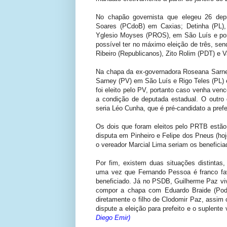
No chapão governista que elegeu 26 dep
Soares (PCdoB) em Caxias; Detinha (PL), 
Yglesio Moyses (PROS), em São Luís e por
possível ter no máximo eleição de três, se
Ribeiro (Republicanos), Zito Rolim (PDT) e 
Na chapa da ex-governadora Roseana Sarney
Sarney (PV) em São Luís e Rigo Teles (PL)
foi eleito pelo PV, portanto caso venha ven
a condição de deputada estadual. O outro q
seria Léo Cunha, que é pré-candidato a prefe
Os dois que foram eleitos pelo PRTB estão
disputa em Pinheiro e Felipe dos Pneus (ho
o vereador Marcial Lima seriam os beneficia
Por fim, existem duas situações distintas
uma vez que Fernando Pessoa é franco fav
beneficiado. Já no PSDB, Guilherme Paz viv
compor a chapa com Eduardo Braide (Podem
diretamente o filho de Clodomir Paz, assi
dispute a eleição para prefeito e o suplent
Diego Emir)