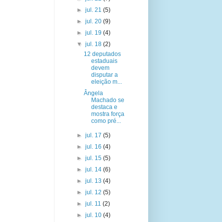
►
jul. 21
(5)
►
jul. 20
(9)
►
jul. 19
(4)
▼
jul. 18
(2)
12 deputados
estaduais
devem
disputar a
eleição m...
Ângela
Machado se
destaca e
mostra força
como pré...
►
jul. 17
(5)
►
jul. 16
(4)
►
jul. 15
(5)
►
jul. 14
(6)
►
jul. 13
(4)
►
jul. 12
(5)
►
jul. 11
(2)
►
jul. 10
(4)