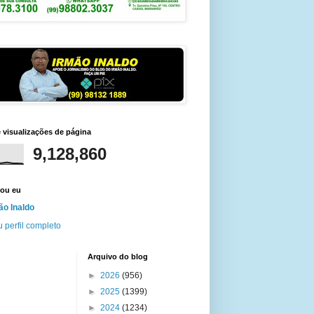
e visualizações de página
9,128,860
ou eu
ão Inaldo
 perfil completo
Arquivo do blog
►
2026
(956)
►
2025
(1399)
►
2024
(1234)