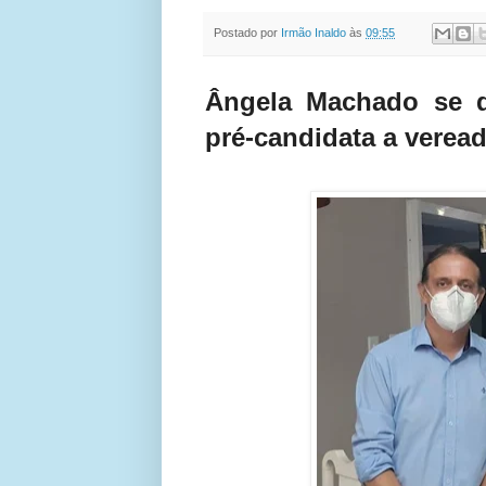
Postado por
Irmão Inaldo
às
09:55
Ângela Machado se d
pré-candidata a verea