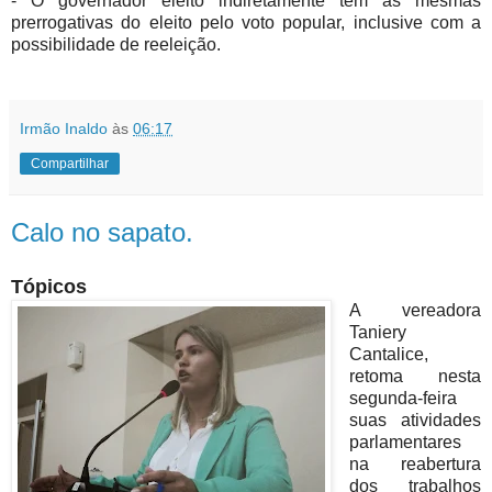
- O governador eleito indiretamente tem as mesmas
prerrogativas do eleito pelo voto popular, inclusive com a
possibilidade de reeleição.
Irmão Inaldo
às
06:17
Compartilhar
Calo no sapato.
Tópicos
A vereadora
Taniery
Cantalice,
retoma nesta
segunda-feira
suas atividades
parlamentares
na reabertura
dos trabalhos