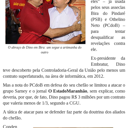
eles” – já usada
pelos seus asseclas
Bira do Pindaré
(PSB) e Othelino
Neto (PCdoB) –
para tentar
desqualificar as
revelações contra
O abraço de Dino em Bira: um segue a artimanha do
ele.
outro
Ex-presidente da
Embratur, Dino
teve descoberto pela Controladoria-Geral da União pelo menos um
contrato superfaturado, na área de informática, em 2012.
Mas a nota do PCdoB em defesa do seu chefão se limitou a atacar o
grupo Sarney e o jornal
O EstadoMaranhão
, sem explicar, como
deveria, por que, de fato, Dino pagou R$ 3 milhões por um contrato
que valeria menos de 1/3, segundo a CGU.
A tática de atacar para se defender faz parte da doutrina dos aliados
do chefão.
Conden