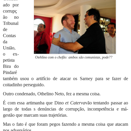
ado por
corrupç
ão no
Tribunal
de
Contas
da
União,
o ex-
Otehlino com o chefão: ambos são comunistas, pode??
petista
Bira do
Pindaré
também usou o artifício de atacar os Sarney para se fazer de
coitadinho perseguido.
Outro condenado, Othelino Neto, fez a mesma coisa.
É com essa artimanha que Dino
et Caterva
vão tentando passar ao
largo de todas s denúncias de corrupção, incompetência e má-
gestão que marcam suas trajetórias.
Mas o fato é que foram pegos fazendo a mesma coisa que atacam
nos adversários.