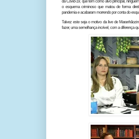
da Covid-19, que tem como alvo principal, ningu
o esquema criminoso que matou de forma diret
pandemia e acabaram morrendo por conta do esq
Talvez este seja o motivo da live de Maranhãozi
fazer, uma semelhança incrivel, com a diferença qu