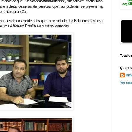
ém menos do que
"Josimar Maranhãozinho",
suspeito de chefiar todo
a e indireta centenas de pessoas que não puderam se prevenir na
uema de corrupção.
nho ter sido aos moldes das que o presidente Jair Bolsonaro costuma
e uma é feita em Brasília e a outra no Maranhão.
Total d
Quem s
Irm
Ver meu