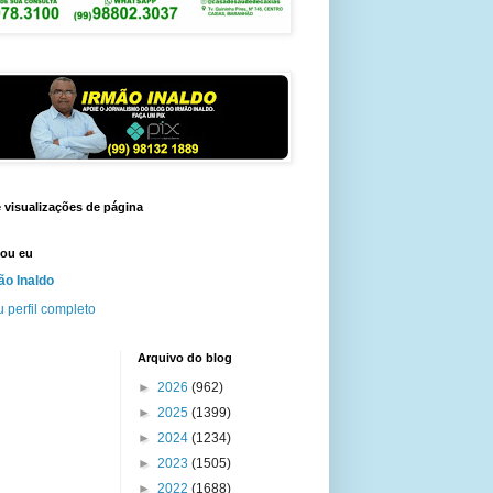
e visualizações de página
ou eu
ão Inaldo
 perfil completo
Arquivo do blog
►
2026
(962)
►
2025
(1399)
►
2024
(1234)
►
2023
(1505)
►
2022
(1688)