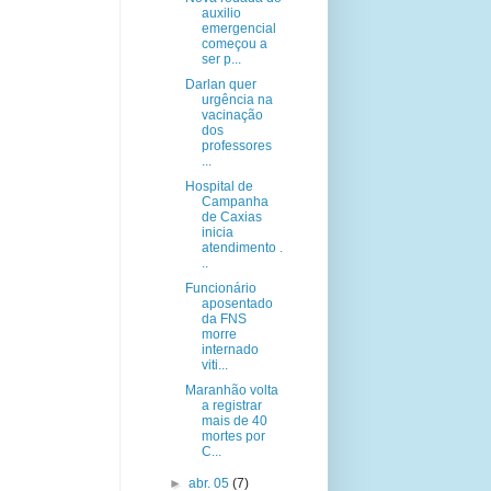
auxilio
emergencial
começou a
ser p...
Darlan quer
urgência na
vacinação
dos
professores
...
Hospital de
Campanha
de Caxias
inicia
atendimento .
..
Funcionário
aposentado
da FNS
morre
internado
viti...
Maranhão volta
a registrar
mais de 40
mortes por
C...
►
abr. 05
(7)