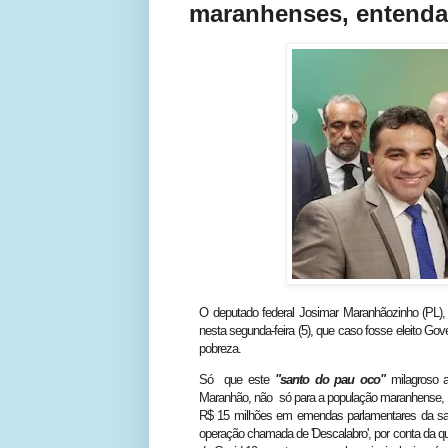
maranhenses, enten
O deputado federal Josimar Maranhãozinho (PL),
nesta segunda-feira (5), que caso fosse eleito Gov
pobreza.
Só que este
"santo do pau oco"
milagroso 
Maranhão, não só para a população maranhense, m
R$ 15 milhões em emendas parlamentares da saú
operação chamada de 'Descalabro', por conta da q