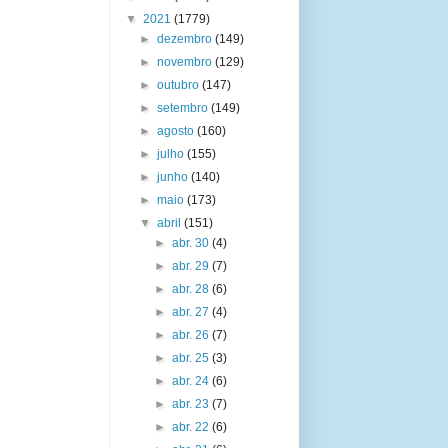
▼
2021
(1779)
►
dezembro
(149)
►
novembro
(129)
►
outubro
(147)
►
setembro
(149)
►
agosto
(160)
►
julho
(155)
►
junho
(140)
►
maio
(173)
▼
abril
(151)
►
abr. 30
(4)
►
abr. 29
(7)
►
abr. 28
(6)
►
abr. 27
(4)
►
abr. 26
(7)
►
abr. 25
(3)
►
abr. 24
(6)
►
abr. 23
(7)
►
abr. 22
(6)