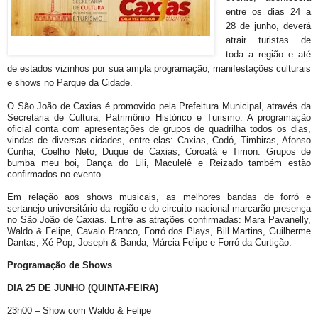
entre os dias 24 a
28 de junho, deverá
atrair turistas de
toda a região e até
de estados vizinhos por sua ampla programação, manifestações culturais
e shows no Parque da Cidade.
O São João de Caxias é promovido pela Prefeitura Municipal, através da
Secretaria de Cultura, Patrimônio Histórico e Turismo. A programação
oficial conta com apresentações de grupos de quadrilha todos os dias,
vindas de diversas cidades, entre elas: Caxias, Codó, Timbiras, Afonso
Cunha, Coelho Neto, Duque de Caxias, Coroatá e Timon. Grupos de
bumba meu boi,
Dança do Lili, Maculelê e Reizado também
estão
confirmados no evento.
Em relação aos shows musicais, as melhores bandas de forró e
sertanejo universitário da região e do circuito nacional marcarão presença
no São João de Caxias. Entre as atrações confirmadas: Mara Pavanelly,
Waldo & Felipe, Cavalo Branco, Forró dos Plays, Bill Martins, Guilherme
Dantas, Xé Pop, Joseph & Banda, Márcia Felipe e Forró da Curtição.
Programação de Shows
DIA 25 DE JUNHO (QUINTA-FEIRA)
23h00 – Show com Waldo & Felipe