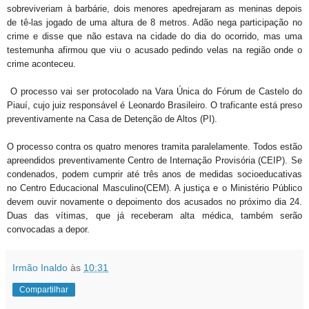
sobreviveriam à barbárie, dois menores apedrejaram as meninas depois
de tê-las jogado de uma altura de 8 metros. Adão nega participação no
crime e disse que não estava na cidade do dia do ocorrido, mas uma
testemunha afirmou que viu o acusado pedindo velas na região onde o
crime aconteceu.
O processo vai ser protocolado na Vara Única do Fórum de Castelo do
Piauí, cujo juiz responsável é Leonardo Brasileiro. O traficante está preso
preventivamente na Casa de Detenção de Altos (PI).
O processo contra os quatro menores tramita paralelamente. Todos estão
apreendidos preventivamente Centro de Internação Provisória (CEIP). Se
condenados, podem cumprir até três anos de medidas socioeducativas
no Centro Educacional Masculino(CEM). A justiça e o Ministério Público
devem ouvir novamente o depoimento dos acusados no próximo dia 24.
Duas das vítimas, que já receberam alta médica, também serão
convocadas a depor.
Irmão Inaldo
às
10:31
Compartilhar