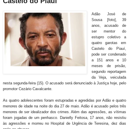
Castelo do Piauí
Adão José de
Sousa [foto], 39
anos, acusado de
ser mentor do
estupro coletivo a
quatro garotas em
Castelo do Piauí,
pode ser condenado
a 151 anos e 10
meses de prisão,
segundo reportagem
da Veja, veiculada
nesta segunda-feira (15). O acusado será denunciado à Justiça hoje, pelo
promotor Cezário Cavalcante.
As quatro adolescentes foram estupradas e agredidas por Adão e quatro
menores de idade na noite do dia 27 de maio. Adão é acusado pelos três
menores de ser idealizador dos crimes. Além das agressões, as vítimas
foram jogadas de um penhasco. Danielly Feitosa, 17 anos, não resistiu
às agressões e morreu no Hospital de Urgência de Teresina, dez dias