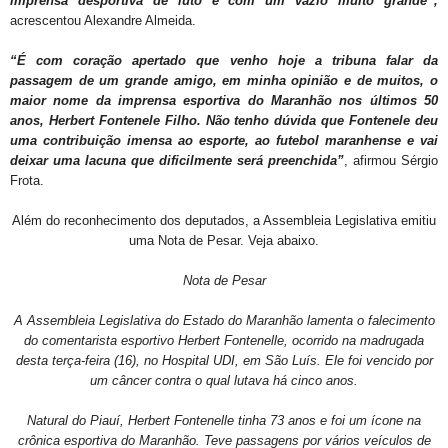
imprensa desportiva de luto e com um vazio muito grande”,
acrescentou Alexandre Almeida.
“É com coração apertado que venho hoje a tribuna falar da
passagem de um grande amigo, em minha opinião e de muitos, o
maior nome da imprensa esportiva do Maranhão nos últimos 50
anos, Herbert Fontenele Filho. Não tenho dúvida que Fontenele deu
uma contribuição imensa ao esporte, ao futebol maranhense e vai
deixar uma lacuna que dificilmente será preenchida”
, afirmou Sérgio
Frota.
Além do reconhecimento dos deputados, a Assembleia Legislativa emitiu
uma Nota de Pesar. Veja abaixo.
Nota de Pesar
A Assembleia Legislativa do Estado do Maranhão lamenta o falecimento
do comentarista esportivo Herbert Fontenelle, ocorrido na madrugada
desta terça-feira (16), no Hospital UDI, em São Luís. Ele foi vencido por
um câncer contra o qual lutava há cinco anos.
Natural do Piauí, Herbert Fontenelle tinha 73 anos e foi um ícone na
crônica esportiva do Maranhão. Teve passagens por vários veículos de