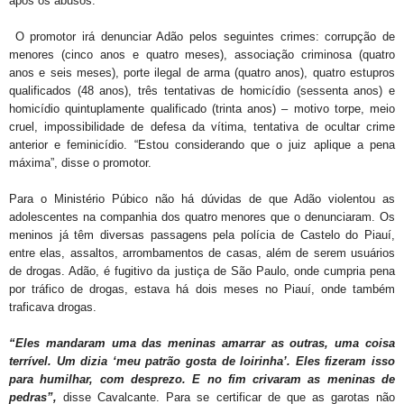
após os abusos.
O promotor irá denunciar Adão pelos seguintes crimes: corrupção de
menores (cinco anos e quatro meses), associação criminosa (quatro
anos e seis meses), porte ilegal de arma (quatro anos), quatro estupros
qualificados (48 anos), três tentativas de homicídio (sessenta anos) e
homicídio quintuplamente qualificado (trinta anos) – motivo torpe, meio
cruel, impossibilidade de defesa da vítima, tentativa de ocultar crime
anterior e feminicídio. “Estou considerando que o juiz aplique a pena
máxima”, disse o promotor.
Para o Ministério Púbico não há dúvidas de que Adão violentou as
adolescentes na companhia dos quatro menores que o denunciaram. Os
meninos já têm diversas passagens pela polícia de Castelo do Piauí,
entre elas, assaltos, arrombamentos de casas, além de serem usuários
de drogas. Adão, é fugitivo da justiça de São Paulo, onde cumpria pena
por tráfico de drogas, estava há dois meses no Piauí, onde também
traficava drogas.
“Eles mandaram uma das meninas amarrar as outras, uma coisa
terrível. Um dizia ‘meu patrão gosta de loirinha’. Eles fizeram isso
para humilhar, com desprezo. E no fim crivaram as meninas de
pedras”,
disse Cavalcante. Para se certificar de que as garotas não