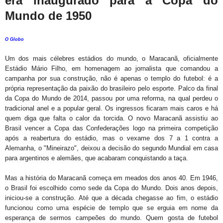
era inaugurado para a Copa do
Mundo de 1950
O Globo
Um dos mais célebres estádios do mundo, o Maracanã, oficialmente
Estádio Mário Filho, em homenagem ao jornalista que comandou a
campanha por sua construção, não é apenas o templo do futebol: é a
própria representação da paixão do brasileiro pelo esporte. Palco da final
da Copa do Mundo de 2014, passou por uma reforma, na qual perdeu o
tradicional anel e a popular geral. Os ingressos ficaram mais caros e há
quem diga que falta o calor da torcida. O novo Maracanã assistiu ao
Brasil vencer a Copa das Confederações logo na primeira competição
após a reabertura do estádio, mas o vexame dos 7 a 1 contra a
Alemanha, o "Mineirazo", deixou a decisão do segundo Mundial em casa
para argentinos e alemães, que acabaram conquistando a taça.
Mas a história do Maracanã começa em meados dos anos 40. Em 1946,
o Brasil foi escolhido como sede da Copa do Mundo. Dois anos depois,
iniciou-se a construção. Até que a década chegasse ao fim, o estádio
funcionou como uma espécie de templo que se erguia em nome da
esperança de sermos campeões do mundo. Quem gosta de futebol