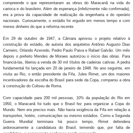
compreende o que representaram as obras do Maracanã na vida do
carioca e do brasileiro. Além de esperança (infelizmente não confirmada),
era a prova da capacidade de realização da engenharia e do operário
nacionais. Curiosamente, o estádio foi erguido em menos tempo e com
menos dinheiro do que a reforma recente.
Em 29 de outubro de 1947, a Câmara aprovou o projeto relativo à
construção do estádio, de autoria dos arquitetos Antônio Augusto Dias
Carneiro, Orlando Azevedo, Pedro Paulo Paiva e Rafael Galvão. Um mês
depois o prefeito Mendes de Moraes autorizou o início das obras. Para
financiá-las, liberou a venda de 30 mil títulos de cadeiras cativas. A pedra
fundamental foi lançada em 20 de janeiro de 1948. No ano seguinte, em
visita ao Rio, o então presidente da Fifa, Jules Rimet, um dos maiores
incentivadores da escolha do Brasil para sede da Copa, comparou a obra
à construção do Coliseu de Roma.
Com capacidade para 200 mil pessoas, 10% da população do Rio em
1950, o Maracanã foi tudo que o Brasil fez para organizar a Copa do
Mundo. Nem era preciso mais. Não havia exigência da Fifa em relação a
transportes, hotéis, comunicações ou mesmo estádios. Como a Segunda
Guerra Mundial terminara há pouco tempo, Rimet defendera
ardorosamente a candidatura do Brasil, temendo que, por falta de