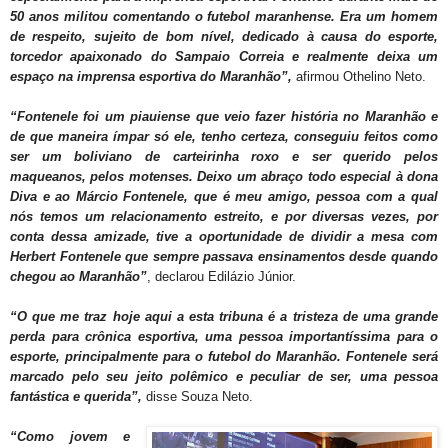
50 anos militou comentando o futebol maranhense. Era um homem
de respeito, sujeito de bom nível, dedicado à causa do esporte,
torcedor apaixonado do Sampaio Correia e realmente deixa um
espaço na imprensa esportiva do Maranhão”,
afirmou Othelino Neto.
“Fontenele foi um piauiense que veio fazer história no Maranhão e
de que maneira ímpar só ele, tenho certeza, conseguiu feitos como
ser um boliviano de carteirinha roxo e ser querido pelos
maqueanos, pelos motenses. Deixo um abraço todo especial à dona
Diva e ao Márcio Fontenele, que é meu amigo, pessoa com a qual
nós temos um relacionamento estreito, e por diversas vezes, por
conta dessa amizade, tive a oportunidade de dividir a mesa com
Herbert Fontenele que sempre passava ensinamentos desde quando
chegou ao Maranhão”
, declarou Edilázio Júnior.
“O que me traz hoje aqui a esta tribuna é a tristeza de uma grande
perda para crônica esportiva, uma pessoa importantíssima para o
esporte, principalmente para o futebol do Maranhão. Fontenele será
marcado pelo seu jeito polêmico e peculiar de ser, uma pessoa
fantástica e querida”,
disse Souza Neto.
“Como jovem e