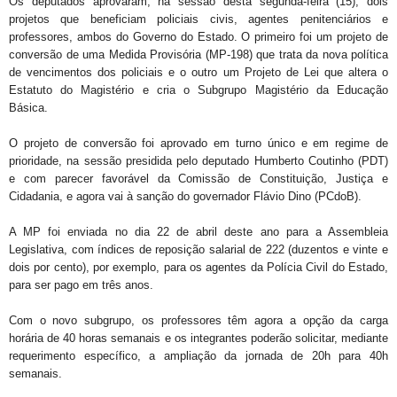
Os deputados aprovaram, na sessão desta segunda-feira (15), dois
projetos que beneficiam policiais civis, agentes penitenciários e
professores, ambos do Governo do Estado. O primeiro foi um projeto de
conversão de uma Medida Provisória (MP-198) que trata da nova política
de vencimentos dos policiais e o outro um Projeto de Lei que altera o
Estatuto do Magistério e cria o Subgrupo Magistério da Educação
Básica.
O projeto de conversão foi aprovado em turno único e em regime de
prioridade, na sessão presidida pelo deputado Humberto Coutinho (PDT)
e com parecer favorável da Comissão de Constituição, Justiça e
Cidadania, e agora vai à sanção do governador Flávio Dino (PCdoB).
A MP foi enviada no dia 22 de abril deste ano para a Assembleia
Legislativa, com índices de reposição salarial de 222 (duzentos e vinte e
dois por cento), por exemplo, para os agentes da Polícia Civil do Estado,
para ser pago em três anos.
Com o novo subgrupo, os professores têm agora a opção da carga
horária de 40 horas semanais e os integrantes poderão solicitar, mediante
requerimento específico, a ampliação da jornada de 20h para 40h
semanais.