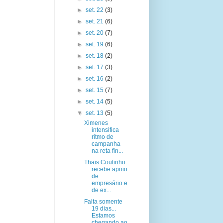
►
set. 22
(3)
►
set. 21
(6)
►
set. 20
(7)
►
set. 19
(6)
►
set. 18
(2)
►
set. 17
(3)
►
set. 16
(2)
►
set. 15
(7)
►
set. 14
(5)
▼
set. 13
(5)
Ximenes
intensifica
ritmo de
campanha
na reta fin...
Thais Coutinho
recebe apoio
de
empresário e
de ex...
Falta somente
19 dias...
Estamos
chegando ao