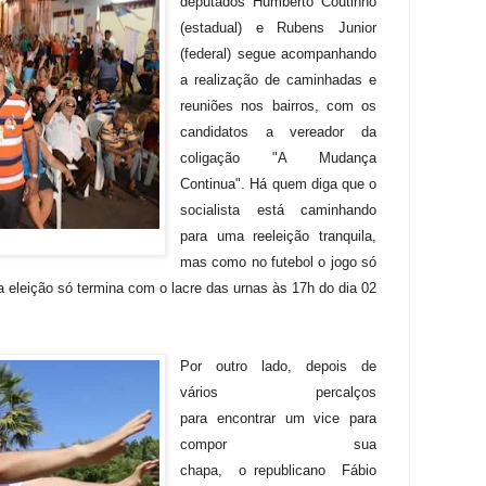
deputados Humberto Coutinho
(estadual) e Rubens Junior
(federal) segue acompanhando
a realização de caminhadas e
reuniões nos bairros, com os
candidatos a vereador da
coligação "A Mudança
Continua". Há quem diga que o
socialista está caminhando
para uma reeleição tranquila,
mas como no futebol o jogo só
a a eleição só termina com o lacre das urnas às 17h do dia 02
Por outro lado, depois de
vários percalços
para
encontrar um vice para
compor sua
chapa,
o
republicano
Fábio