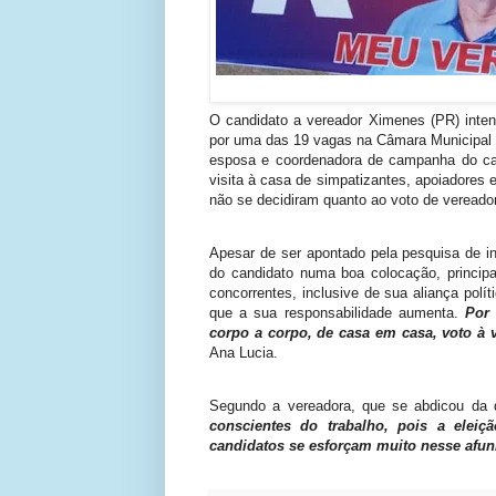
(foto
O candidato a vereador Ximenes (PR) intens
por uma das 19 vagas na Câmara Municipal 
esposa e coordenadora de campanha do can
visita à casa de simpatizantes, apoiadores 
não se decidiram quanto ao voto de vereador
Apesar de ser apontado pela pesquisa de i
do candidato numa boa colocação, principal
concorrentes, inclusive de sua aliança po
que a sua responsabilidade aumenta.
Por i
corpo a corpo, de casa em casa, voto à v
Ana Lucia.
Segundo a vereadora, que se
abdicou da 
conscientes do trabalho, pois a eleiç
candidatos se esforçam muito nesse afun