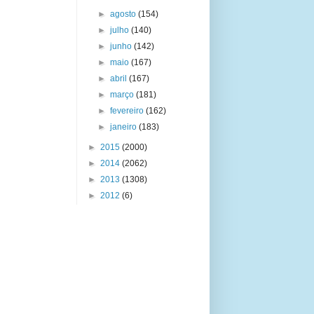
►
agosto
(154)
►
julho
(140)
►
junho
(142)
►
maio
(167)
►
abril
(167)
►
março
(181)
►
fevereiro
(162)
►
janeiro
(183)
►
2015
(2000)
►
2014
(2062)
►
2013
(1308)
►
2012
(6)