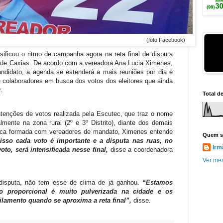
 Facebook)
ificou o ritmo de campanha agora na reta final de disputa
de Caxias. De acordo com a vereadora Ana Lucia Ximenes,
didato, a agenda se estenderá a mais reuniões por dia e
e colaboradores em busca dos votos dos eleitores que ainda
.
Total d
ntenções de votos realizada pela Escutec, que traz o nome
mente na zona rural (2º e 3º Distrito), diante dos demais
lítica formada com vereadores de mandato, Ximenes entende
Quem s
sso cada voto é importante e a disputa nas ruas, no
Irm
oto, será intensificada nesse final,
disse a coordenadora
Ver meu
disputa,
não tem esse de clima de já ganhou.
“Estamos
ão proporcional é muito pulverizada na cidade e os
ilamento quando se aproxima a reta final”,
disse.