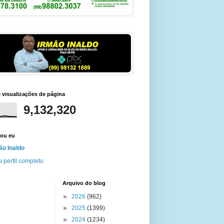
e visualizações de página
9,132,320
ou eu
ão Inaldo
 perfil completo
Arquivo do blog
►
2026
(962)
►
2025
(1399)
►
2024
(1234)