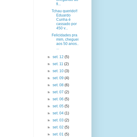
fi...
Tchau querido!!
Eduardo
Cunha é
cassado por
450 v...
Felicidades pra
mim, cheguei
aos 50 anos..
...
►
set. 12
(5)
►
set. 11
(2)
►
set. 10
(3)
►
set. 09
(4)
►
set. 08
(6)
►
set. 07
(2)
►
set. 06
(5)
►
set. 05
(5)
►
set. 04
(1)
►
set. 03
(2)
►
set. 02
(5)
►
set. 01
(5)