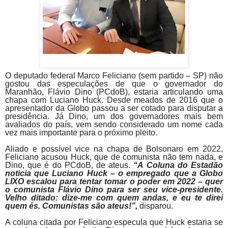
O deputado federal Marco Feliciano (sem partido – SP) não
gostou das especulações de que o governador do
Maranhão, Flávio Dino (PCdoB), estaria articulando uma
chapa com Luciano Huck. Desde meados de 2016 que o
apresentador da Globo passou a ser cotado para disputar a
presidência. Já Dino, um dos governadores mais bem
avaliados do país, vem sendo considerado um nome cada
vez mais importante para o próximo pleito.
Aliado e possível vice na chapa de Bolsonaro em 2022,
Feliciano acusou Huck, que de comunista não tem nada, e
Dino, que é do PCdoB, de ateus.
“A Coluna do Estadão
noticia que Luciano Huck – o empregado que a Globo
LIXO escalou para tentar tomar o poder em 2022 – quer
o comunista Flávio Dino para ser seu vice-presidente.
Velho ditado: dize-me com quem andas, e eu te direi
quem és. Comunistas são ateus!”,
disparou.
A coluna citada por Feliciano especula que Huck estaria se