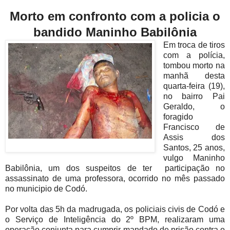
Morto em confronto com a policia o
bandido Maninho Babilônia
Em troca de tiros
com a polícia,
tombou morto na
manhã desta
quarta-feira (19),
no bairro Pai
Geraldo, o
foragido
Francisco de
Assis dos
Santos, 25 anos,
vulgo Maninho
Babilônia, um dos suspeitos de ter participação no
assassinato de uma professora, ocorrido no mês passado
no municipio de Codó.
Por volta das 5h da madrugada, os policiais civis de Codó e
o Serviço de Inteligência do 2º BPM, realizaram uma
operação conjunta para cumprir mandado de prisão contra o