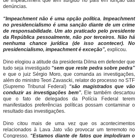
de impeachment que tem surgido no país em função das
denúncias.
“Impeachment não é uma opção política. Impeachment
no presidencialismo é uma sanção diante de um crime
de responsabilidade. Um ato praticado pelo presidente
da República pessoalmente, não por terceiros. Não há
nenhuma chance jurídica (de isso acontecer). No
presidencialismo, impeachment é exceção”,
explicou.
Dino elogiou a atitude da presidenta Dilma em defender que
tudo seja investigado
“sem que reste pedra sobre pedra”
e que o juiz Sérgio Moro, que comanda as investigações,
além do ministro Teori Zavascki, relator do processo no STF
(Supremo Tribunal Federal)
“são magistrados que vão
conduzir as investigações bem”.
Ele também descartou
que o fato de delegados da Polícia Federal terem
manifestados preferências políticas possam contaminar o
resultado das investigações.
Dino citou mais de uma vez que os acontecimentos
relacionados à Lava Jato vão provocar um terremoto no
Congresso.
“Estamos diante de fatos que implodiram o