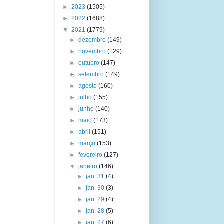
►
2023
(1505)
►
2022
(1688)
▼
2021
(1779)
►
dezembro
(149)
►
novembro
(129)
►
outubro
(147)
►
setembro
(149)
►
agosto
(160)
►
julho
(155)
►
junho
(140)
►
maio
(173)
►
abril
(151)
►
março
(153)
►
fevereiro
(127)
▼
janeiro
(146)
►
jan. 31
(4)
►
jan. 30
(3)
►
jan. 29
(4)
►
jan. 28
(5)
►
jan. 27
(6)