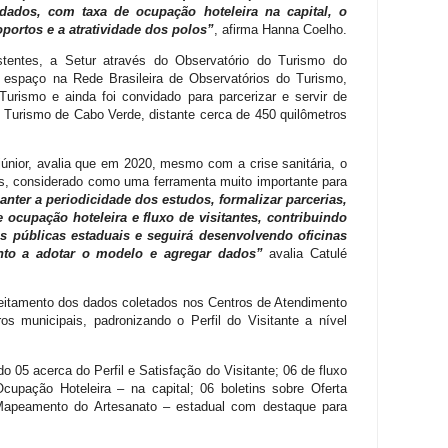
ados, com taxa de ocupação hoteleira na capital, o
portos e a atratividade dos polos”
, afirma Hanna Coelho.
stentes, a Setur através do Observatório do Turismo do
 espaço na Rede Brasileira de Observatórios do Turismo,
Turismo e ainda foi convidado para parcerizar e servir de
o Turismo de Cabo Verde, distante cerca de 450 quilômetros
júnior, avalia que em 2020, mesmo com a crise sanitária, o
os, considerado como uma ferramenta muito importante para
ter a periodicidade dos estudos, formalizar parcerias,
 ocupação hoteleira e fluxo de visitantes, contribuindo
s públicas estaduais e seguirá desenvolvendo oficinas
nto a adotar o modelo e agregar dados”
avalia Catulé
veitamento dos dados coletados nos Centros de Atendimento
os municipais, padronizando o Perfil do Visitante a nível
 05 acerca do Perfil e Satisfação do Visitante; 06 de fluxo
upação Hoteleira – na capital; 06 boletins sobre Oferta
 Mapeamento do Artesanato – estadual com destaque para