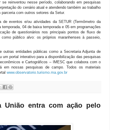
 se reinventou nesse período, colaborando em pesquisas
erpretação do cenário atual e atendendo também ao trabalho
m parceria com outros setores da Setur.
ca de eventos e/ou atividades da SETUR (Termômetro da
ta temporada, 04 de baixa temporada e 05 em programações
icação de questionários nos principais pontos de fluxo de
do como público alvo: os próprios maranhenses à passeio,
 outras entidades públicas como a Secretaria Adjunta de
 um portal interativo para a disponibilização das pesquisas
oeconômicos e Cartográficos – IMESC que colabora com o
rá em nossas pesquisas de campo. Todos os materiais
rtal
www.observatorio.turismo.ma.gov.br
a União entra com ação pelo