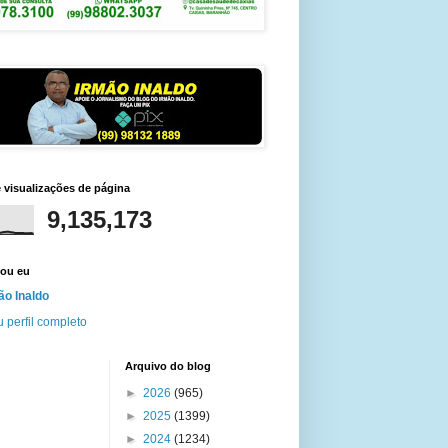
e visualizações de página
9,135,173
ou eu
ão Inaldo
 perfil completo
Arquivo do blog
►
2026
(965)
►
2025
(1399)
►
2024
(1234)