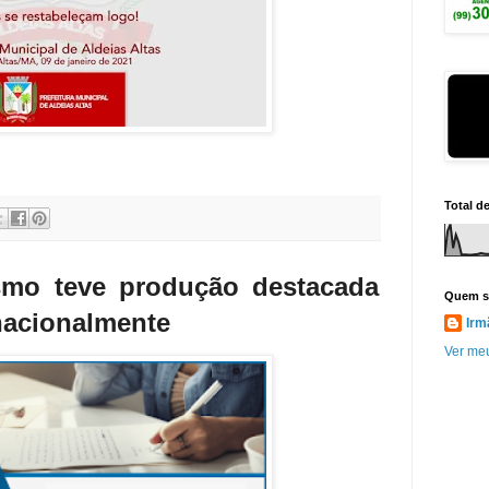
Total d
smo teve produção destacada
Quem s
rnacionalmente
Irm
Ver meu