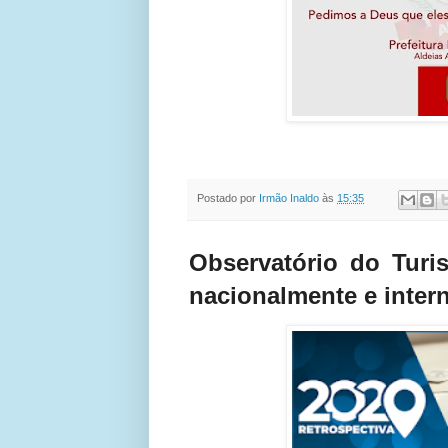
Postado por
Irmão Inaldo
às
15:35
Observatório do Turi
nacionalmente e inte