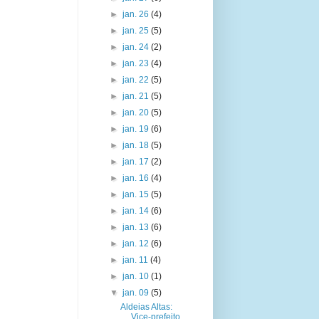
►
jan. 26
(4)
►
jan. 25
(5)
►
jan. 24
(2)
►
jan. 23
(4)
►
jan. 22
(5)
►
jan. 21
(5)
►
jan. 20
(5)
►
jan. 19
(6)
►
jan. 18
(5)
►
jan. 17
(2)
►
jan. 16
(4)
►
jan. 15
(5)
►
jan. 14
(6)
►
jan. 13
(6)
►
jan. 12
(6)
►
jan. 11
(4)
►
jan. 10
(1)
▼
jan. 09
(5)
Aldeias Altas:
Vice-prefeito