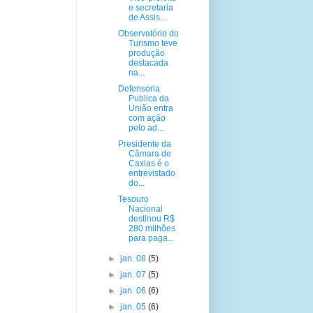
e secretaria
de Assis...
Observatório do
Turismo teve
produção
destacada
na...
Defensoria
Publica da
União entra
com ação
pelo ad...
Presidente da
Câmara de
Caxias é o
entrevistado
do...
Tesouro
Nacional
destinou R$
280 milhões
para paga...
►
jan. 08
(5)
►
jan. 07
(5)
►
jan. 06
(6)
►
jan. 05
(6)