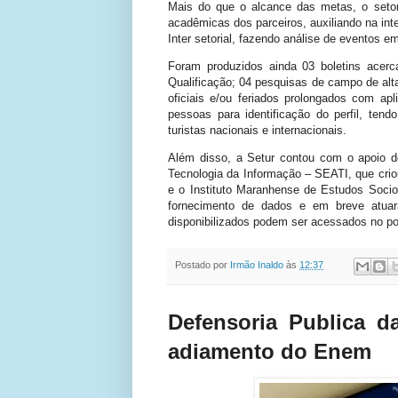
Mais do que o alcance das metas, o setor
acadêmicas dos parceiros, auxiliando na int
Inter setorial, fazendo análise de eventos e
Foram produzidos ainda 03 boletins acer
Qualificação; 04 pesquisas de campo de al
oficiais e/ou feriados prolongados com apl
pessoas para identificação do perfil, ten
turistas nacionais e internacionais.
Além disso, a Setur contou com o apoio de
Tecnologia da Informação – SEATI, que criou
e o Instituto Maranhense de Estudos Soci
fornecimento de dados e em breve atua
disponibilizados podem ser acessados no po
Postado por
Irmão Inaldo
às
12:37
Defensoria Publica d
adiamento do Enem