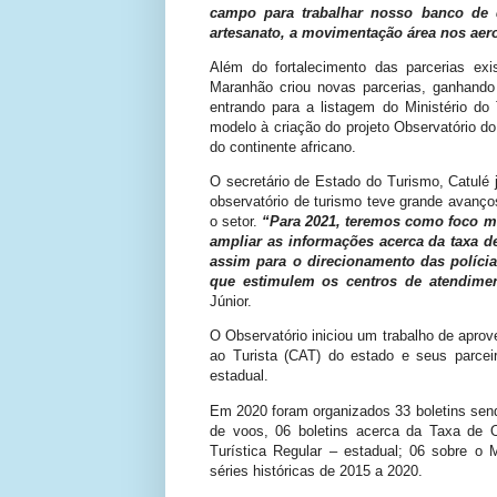
campo para trabalhar nosso banco de d
artesanato, a movimentação área nos aero
Além do fortalecimento das parcerias exi
Maranhão criou novas parcerias, ganhando
entrando para a listagem do Ministério do 
modelo à criação do projeto Observatório d
do continente africano.
O secretário de Estado do Turismo, Catulé 
observatório de turismo teve grande avanç
o setor.
“Para 2021, teremos como foco man
ampliar as informações acerca da taxa de
assim para o direcionamento das polícia
que estimulem os centros de atendime
Júnior.
O Observatório iniciou um trabalho de apro
ao Turista (CAT) do estado e seus parceir
estadual.
Em 2020 foram organizados 33 boletins sendo
de voos, 06 boletins acerca da Taxa de Oc
Turística Regular – estadual; 06 sobre o
séries históricas de 2015 a 2020.