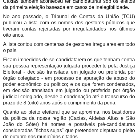
Caxias também aconteceu ter candidaturas sob os efeitos
da primeira eleição baseada em casos de inelegibilidade.
No ano passado, o Tribunal de Contas da União (TCU)
publicou a lista com os nomes dos gestores públicos que
tiveram contas rejeitadas por irregularidades nos últimos
oito anos.
A lista contou com centenas de gestores irregulares em todo
o pais.
Ficam impedidos de se candidatarem os que tenham contra
sua pessoa representação julgada procedente pela Justiça
Eleitoral - decisão transitada em julgado ou proferida por
órgão colegiado - em processo de apuração de abuso do
poder econômico ou político; e os que forem condenados,
em decisão transitada em julgado ou proferida por órgão
judicial colegiado, desde a condenação até o transcurso do
prazo de 8 (oito) anos após o cumprimento da pena.
Quanto ao pleito eleitoral que se aproxima, nos bastidores
da política da nossa região (Caxias, Aldeias Altas e São
João do Sóter) há nomes e possíveis pré-candidaturas
consideradas "fichas sujas" que pretendem disputar o pleito
de outubro nos municípios citados.