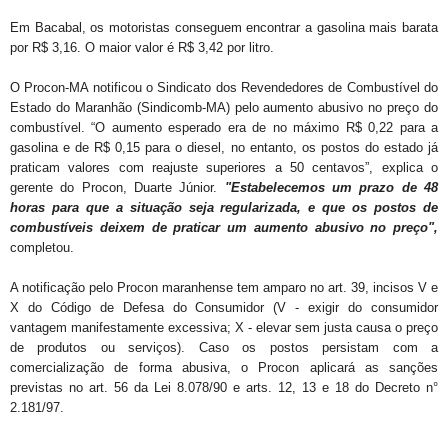
Em Bacabal, os motoristas conseguem encontrar a gasolina mais barata
por R$ 3,16. O maior valor é R$ 3,42 por litro.
O Procon-MA notificou o Sindicato dos Revendedores de Combustível do
Estado do Maranhão (Sindicomb-MA) pelo aumento abusivo no preço do
combustível. “O aumento esperado era de no máximo R$ 0,22 para a
gasolina e de R$ 0,15 para o diesel, no entanto, os postos do estado já
praticam valores com reajuste superiores a 50 centavos”, explica o
gerente do Procon, Duarte Júnior.
"Estabelecemos um prazo de 48
horas para que a situação seja regularizada, e que os postos de
combustíveis deixem de praticar um aumento abusivo no preço",
completou.
A notificação pelo Procon maranhense tem amparo no art. 39, incisos V e
X do Código de Defesa do Consumidor (V - exigir do consumidor
vantagem manifestamente excessiva; X - elevar sem justa causa o preço
de produtos ou serviços). Caso os postos persistam com a
comercialização de forma abusiva, o Procon aplicará as sanções
previstas no art. 56 da Lei 8.078/90 e arts. 12, 13 e 18 do Decreto n°
2.181/97.