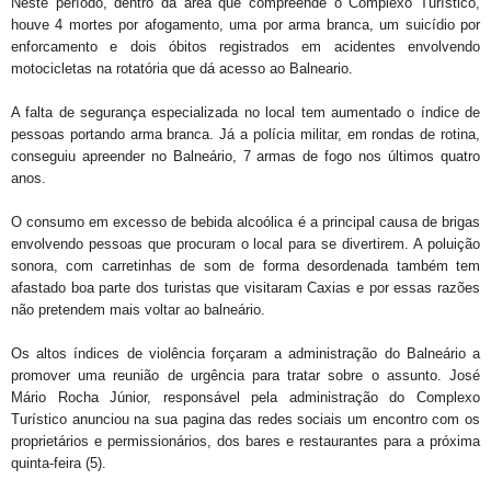
Neste período, dentro da área que compreende o Complexo Turístico,
houve 4 mortes por afogamento, uma por arma branca, um suicídio por
enforcamento e dois óbitos registrados em acidentes envolvendo
motocicletas na rotatória que dá acesso ao Balneario.
A falta de segurança especializada no local tem aumentado o índice de
pessoas portando arma branca. Já a polícia militar, em rondas de rotina,
conseguiu apreender no Balneário, 7 armas de fogo nos últimos quatro
anos.
O consumo em excesso de bebida alcoólica é a principal causa de brigas
envolvendo pessoas que procuram o local para se divertirem. A poluição
sonora, com carretinhas de som de forma desordenada também tem
afastado boa parte dos turistas que visitaram Caxias e por essas razões
não pretendem mais voltar ao balneário.
Os altos índices de violência forçaram a administração do Balneário a
promover uma reunião de urgência para tratar sobre o assunto. José
Mário Rocha Júnior, responsável pela administração do Complexo
Turístico anunciou na sua pagina das redes sociais um encontro com os
proprietários e permissionários, dos bares e restaurantes para a próxima
quinta-feira (5).