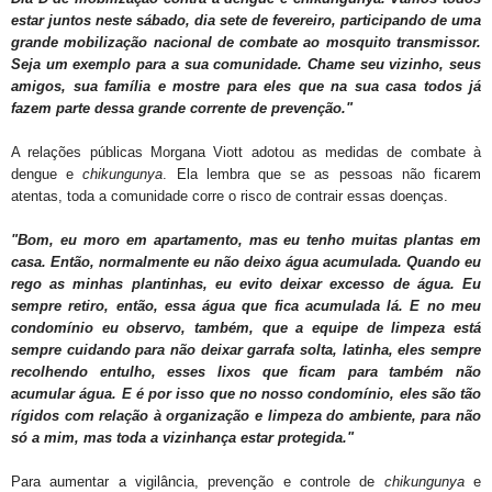
estar juntos neste sábado, dia sete de fevereiro, participando de uma
grande mobilização nacional de combate ao mosquito transmissor.
Seja um exemplo para a sua comunidade. Chame seu vizinho, seus
amigos, sua família e mostre para eles que na sua casa todos já
fazem parte dessa grande corrente de prevenção."
A relações públicas Morgana Viott adotou as medidas de combate à
dengue e
chikungunya
. Ela lembra que se as pessoas não ficarem
atentas, toda a comunidade corre o risco de contrair essas doenças.
"Bom, eu moro em apartamento, mas eu tenho muitas plantas em
casa. Então, normalmente eu não deixo água acumulada. Quando eu
rego as minhas plantinhas, eu evito deixar excesso de água. Eu
sempre retiro, então, essa água que fica acumulada lá. E no meu
condomínio eu observo, também, que a equipe de limpeza está
sempre cuidando para não deixar garrafa solta, latinha, eles sempre
recolhendo entulho, esses lixos que ficam para também não
acumular água. E é por isso que no nosso condomínio, eles são tão
rígidos com relação à organização e limpeza do ambiente, para não
só a mim, mas toda a vizinhança estar protegida."
Para aumentar a vigilância, prevenção e controle de
chikungunya
e