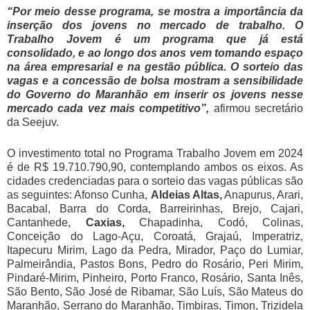
“Por meio desse programa, se mostra a importância da
inserção dos jovens no mercado de trabalho. O
Trabalho Jovem é um programa que já está
consolidado, e ao longo dos anos vem tomando espaço
na área empresarial e na gestão pública. O sorteio das
vagas e a concessão de bolsa mostram a sensibilidade
do Governo do Maranhão em inserir os jovens nesse
mercado cada vez mais competitivo”,
afirmou secretário
da Seejuv.
O investimento total no Programa Trabalho Jovem em 2024
é de R$ 19.710.790,90, contemplando ambos os eixos. As
cidades credenciadas para o sorteio das vagas públicas são
as seguintes: Afonso Cunha,
Aldeias Altas,
Anapurus, Arari,
Bacabal, Barra do Corda, Barreirinhas, Brejo, Cajari,
Cantanhede,
Caxias,
Chapadinha, Codó, Colinas,
Conceição do Lago-Açu, Coroatá, Grajaú, Imperatriz,
Itapecuru Mirim, Lago da Pedra, Mirador, Paço do Lumiar,
Palmeirândia, Pastos Bons, Pedro do Rosário, Peri Mirim,
Pindaré-Mirim, Pinheiro, Porto Franco, Rosário, Santa Inês,
São Bento, São José de Ribamar, São Luís, São Mateus do
Maranhão, Serrano do Maranhão, Timbiras, Timon, Trizidela