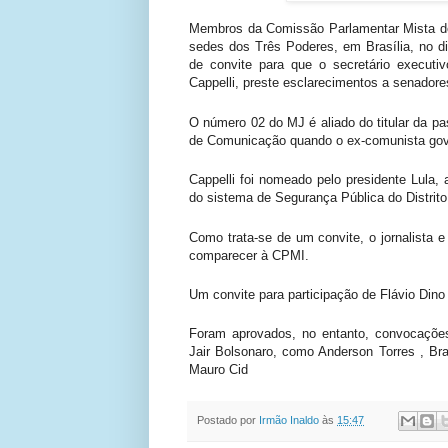
Membros da Comissão Parlamentar Mista de 
sedes dos Três Poderes, em Brasília, no dia
de convite para que o secretário executiv
Cappelli, preste esclarecimentos a senadore
O número 02 do MJ é aliado do titular da pas
de Comunicação quando o ex-comunista gov
Cappelli foi nomeado pelo presidente Lula, 
do sistema de Segurança Pública do Distrit
Como trata-se de um convite, o jornalista 
comparecer à CPMI.
Um convite para participação de Flávio Dino 
Foram aprovados, no entanto, convocações 
Jair Bolsonaro, como Anderson Torres , Br
Mauro Cid
Postado por
Irmão Inaldo
às
15:47