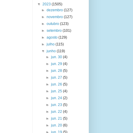
▼
2023
(1505)
►
dezembro
(127)
►
novembro
(127)
►
outubro
(123)
►
setembro
(101)
►
agosto
(129)
►
julho
(115)
▼
junho
(119)
►
jun. 30
(4)
►
jun. 29
(4)
►
jun. 28
(5)
►
jun. 27
(5)
►
jun. 26
(5)
►
jun. 25
(4)
►
jun. 24
(2)
►
jun. 23
(5)
►
jun. 22
(4)
►
jun. 21
(5)
►
jun. 20
(6)
►
jun. 19
(5)