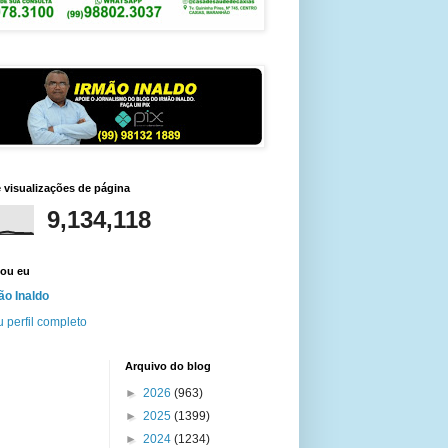
e visualizações de página
9,134,118
ou eu
ão Inaldo
 perfil completo
Arquivo do blog
►
2026
(963)
►
2025
(1399)
►
2024
(1234)