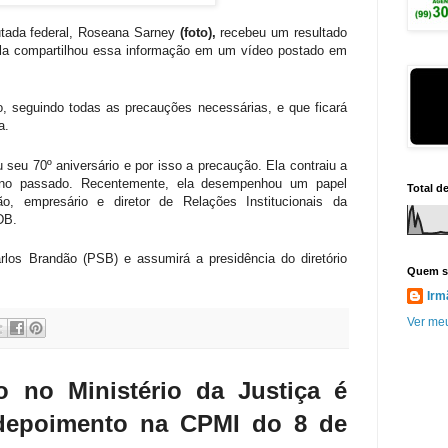
utada federal, Roseana Sarney
(foto),
recebeu um resultado
Ela compartilhou essa informação em um vídeo postado em
, seguindo todas as precauções necessárias, e que ficará
a.
seu 70º aniversário e por isso a precaução. Ela contraiu a
ano passado. Recentemente, ela desempenhou um papel
Total d
o, empresário e diretor de Relações Institucionais da
DB.
los Brandão (PSB) e assumirá a presidência do diretório
Quem s
Irm
Ver meu
o no Ministério da Justiça é
 depoimento na CPMI do 8 de