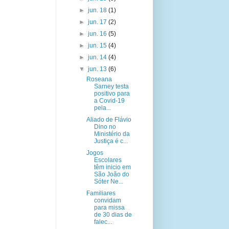
►
jun. 18
(1)
►
jun. 17
(2)
►
jun. 16
(5)
►
jun. 15
(4)
►
jun. 14
(4)
▼
jun. 13
(6)
Roseana
Sarney testa
positivo para
a Covid-19
pela...
Aliado de Flávio
Dino no
Ministério da
Justiça é c...
Jogos
Escolares
têm inicio em
São João do
Sóter Ne...
Familiares
convidam
para missa
de 30 dias de
falec...