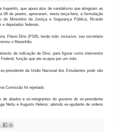
Inquérito, que apura atos de vandalismo que atingiram as
 08 de janeiro, aprovaram, nesta terça-feira, a formulação
o do Ministério da Justiça e Segurança Pública, Ricardo
s e deputados federais.
ta, Flávio Dino (PSB), tendo sido, inclusive, seu secretário
ernou o Maranhão.
através de indicação de Dino, para figurar como interventor
o Federal, função que ele ocupou por um mês.
e ex-presidente da União Nacional dos Estudantes pode não
na Comissão foi rejeitado.
de aliados e ex-integrantes do governo do ex-presidente
aga Netto e Augusto Heleno; alémdo ex-ajudante de ordens