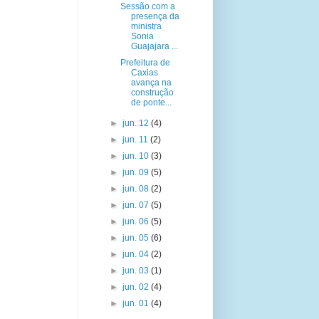
Sessão com a
presença da
ministra
Sonia
Guajajara ...
Prefeitura de
Caxias
avança na
construção
de ponte...
►
jun. 12
(4)
►
jun. 11
(2)
►
jun. 10
(3)
►
jun. 09
(5)
►
jun. 08
(2)
►
jun. 07
(5)
►
jun. 06
(5)
►
jun. 05
(6)
►
jun. 04
(2)
►
jun. 03
(1)
►
jun. 02
(4)
►
jun. 01
(4)