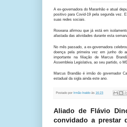
A ex-governadora do Maranhão e atual dep
positivo para Covid-19 pela segunda vez. 
suas redes sociais.
Roseana afirmou que já está em isolamento
afastada das atividades durante esta seman
No mês passado, a ex-governadora celebrou 
doença pela primeira vez em junho do 
importante na filiação de Marcus Brandã
Assembleia Legislativa, ao seu partido, o M
Marcus Brandão é irmão do governador Car
estadual da sigla ainda este ano.
Postado por
Irmão Inaldo
às
16:23
Aliado de Flávio Din
convidado a prestar