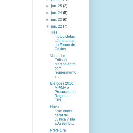
►
jun. 25
(2)
►
jun. 24
(5)
►
jun. 23
(6)
▼
jun. 22
(7)
Três
motocicletas
são furtadas
do Fórum de
Caxias...
Vereador
Edilson
Martins entra
com
requerimento
s...
Eleições 2016:
MP/MA e
Procuradoria
Regional
Elei...
Novo
procurador-
geral de
Justiça visita
a Assembl...
Prefeitura