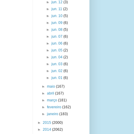
►
jun. 12
(3)
►
jun. 11
(2)
►
jun. 10
(5)
►
jun. 09
(6)
►
jun. 08
(5)
►
jun. 07
(6)
►
jun. 06
(6)
►
jun. 05
(2)
►
jun. 04
(2)
►
jun. 03
(6)
►
jun. 02
(6)
►
jun. 01
(6)
►
maio
(167)
►
abril
(167)
►
março
(181)
►
fevereiro
(162)
►
janeiro
(183)
►
2015
(2000)
►
2014
(2062)