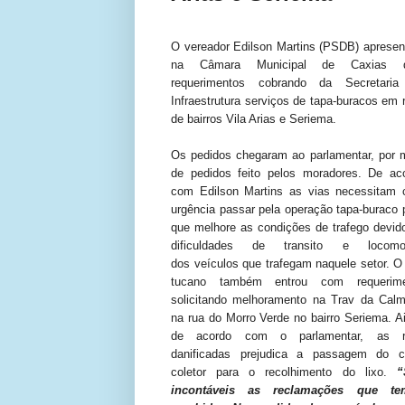
O vereador Edilson Martins (PSDB) apresen
na Câmara Municipal de Caxias d
requerimentos cobrando da Secretari
Infraestrutura serviços de tapa-buracos em 
de bairros Vila Arias e Seriema.
Os pedidos chegaram ao parlamentar, por 
de pedidos feito pelos moradores. De ac
com Edilson Martins as vias necessitam
urgência passar pela operação tapa-buraco 
que melhore as condições de trafego devid
dificuldades de transito e
locom
dos veículos que trafegam naquele setor. O 
tucano também entrou com requerime
solicitando melhoramento na Trav da Cal
na rua do Morro Verde no bairro Seriema. A
de acordo com o parlamentar, as r
danificadas prejudica a passagem do c
coletor para o recolhimento do lixo.
“
incontáveis as reclamações que te