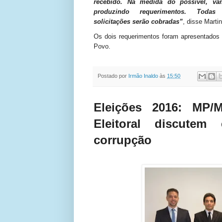
recebido. Na medida do possível, va
produzindo requerimentos. Todas
solicitações serão cobradas”
, disse Marti
Os dois requerimentos foram apresentados 
Povo.
Postado por
Irmão Inaldo
às
15:50
Eleições 2016: MP/
Eleitoral discutem
corrupção