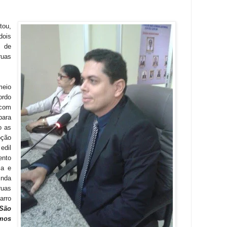
tou,
ois
a de
ruas
meio
ordo
 com
para
o as
oção
edil
nto
ma e
inda
uas
arro
São
mos