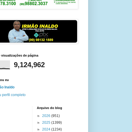
e visualizações de página
9,124,962
ou eu
ão Inaldo
 perfil completo
Arquivo do blog
►
2026
(951)
►
2025
(1399)
►
2024
(1234)