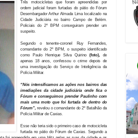
Três motocicletas que foram apreendidas por
ordem judicial foram furtadas do pátio do Fórum
Desembargador Arthur Almada Lima localizado na
Cidade Judiciária no bairro Campo de Belém.
Policiais do 2º BPM conseguiram prender um
suspeito.
Segundo o tenente-coronel Ruy Fernandes,
comandante do 2º BPM, o suspeito identificado
como Paulo Henrique Silva Quirino
(foto),
de
apenas 18 anos, confessou o crime depois de
uma investigação do Serviço de Inteligência da
Polícia Militar.
“Nós intensificamos as ações nos bairros das
imediações da cidade judiciária onde fica o
Fórum e conseguimos prender Paulinho com
mais uma moto que foi furtada de dentro do
Fórum”,
revelou o comandante do 2º Batalhão da
Polícia Militar de Caxias.
Esse não teria sido o primeiro caso de motocicleta
furtada no pátio do Fórum de Caxias. Segundo a
eta foi apreendida em uma blitz pelas as ruas da cidade e os