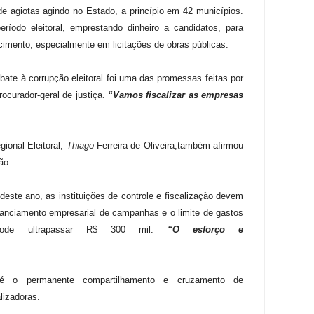
de agiotas agindo no Estado, a princípio em 42 municípios.
ríodo eleitoral, emprestando dinheiro a candidatos, para
cimento, especialmente em licitações de obras públicas.
te à corrupção eleitoral foi uma das promessas feitas por
ocurador-geral de justiça.
“Vamos fiscalizar as empresas
gional Eleitoral,
Thiago
Ferreira de Oliveira,
também afirmou
ão.
 deste ano, as
instituições de controle e fiscalização devem
inanciamento empresarial
de campanhas
e o limite de gastos
 pode
ultra
passar R$ 300 mil.
“
O esforço e
s é
o
permanente compartilhamento e cruzamento de
alizadoras
.