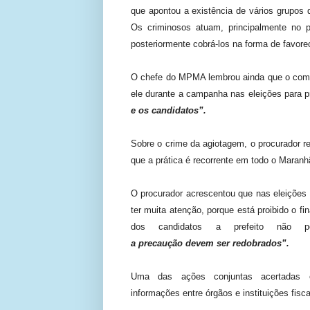
que apontou a existência de vários grupos 
Os criminosos atuam, principalmente no pe
posteriormente cobrá-los na forma de favore
O chefe do MPMA lembrou ainda que o comba
ele durante a campanha nas eleições para pr
e os candidatos”.
Sobre o crime da agiotagem, o procurador re
que
a prática
é
recorrente em todo o Maranh
O procurador acrescentou
que nas eleições
ter muita
aten
ção
,
porque está proibido o f
dos candidatos a prefeito não
a
precaução
devem
ser
redobrados”.
Uma das ações
conjuntas
acertada
informações
entre órgãos e instituições fisc