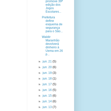
promove 39ª
edição dos
Jogos
Escolares...
Prefeitura
define
esquema de
segurança
para o São...
Waldir
Maranhão
devolverá
dinheiro à
Uema em 26
p...
►
jun. 21
(5)
►
jun. 20
(6)
►
jun. 19
(3)
►
jun. 18
(1)
►
jun. 17
(5)
►
jun. 16
(5)
►
jun. 15
(6)
►
jun. 14
(6)
►
jun. 13
(7)