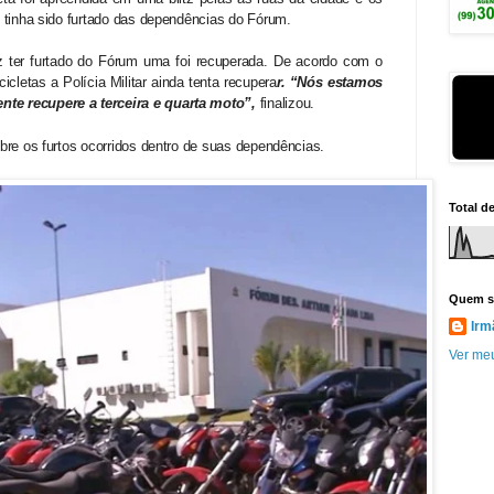
o tinha sido furtado das dependências do Fórum.
z ter furtado do Fórum uma foi recuperada. De acordo com o
letas a Polícia Militar ainda tenta recupera
r. “Nós estamos
te recupere a terceira e quarta moto”,
finalizou.
obre os furtos ocorridos dentro de suas dependências.
Total d
Quem s
Irm
Ver meu