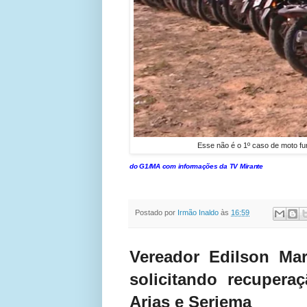
Esse não é o 1º caso de moto f
do G1/MA com informações da TV Mirante
Postado por
Irmão Inaldo
às
16:59
Vereador Edilson Mar
solicitando recupera
Arias e Seriema