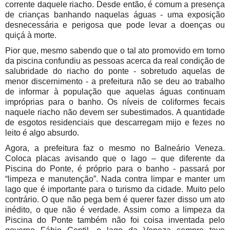
corrente daquele riacho. Desde então, é comum a presença
de crianças banhando naquelas águas - uma exposição
desnecessária e perigosa que pode levar a doenças ou
quiçá à morte.
Pior que, mesmo sabendo que o tal ato promovido em torno
da piscina confundiu as pessoas acerca da real condição de
salubridade do riacho do ponte - sobretudo aquelas de
menor discernimento - a prefeitura não se deu ao trabalho
de informar à população que aquelas águas continuam
impróprias para o banho. Os níveis de coliformes fecais
naquele riacho não devem ser subestimados. A quantidade
de esgotos residenciais que descarregam mijo e fezes no
leito é algo absurdo.
Agora, a prefeitura faz o mesmo no Balneário Veneza.
Coloca placas avisando que o lago – que diferente da
Piscina do Ponte, é próprio para o banho - passará por
“limpeza e manutenção”. Nada contra limpar e manter um
lago que é importante para o turismo da cidade. Muito pelo
contrário. O que não pega bem é querer fazer disso um ato
inédito, o que não é verdade. Assim como a limpeza da
Piscina do Ponte também não foi coisa inventada pelo