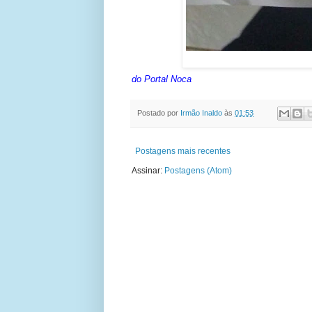
do Portal Noca
Postado por
Irmão Inaldo
às
01:53
Postagens mais recentes
Assinar:
Postagens (Atom)