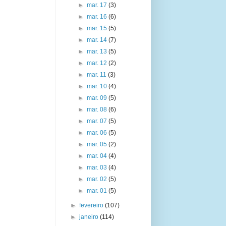
►
mar. 17
(3)
►
mar. 16
(6)
►
mar. 15
(5)
►
mar. 14
(7)
►
mar. 13
(5)
►
mar. 12
(2)
►
mar. 11
(3)
►
mar. 10
(4)
►
mar. 09
(5)
►
mar. 08
(6)
►
mar. 07
(5)
►
mar. 06
(5)
►
mar. 05
(2)
►
mar. 04
(4)
►
mar. 03
(4)
►
mar. 02
(5)
►
mar. 01
(5)
►
fevereiro
(107)
►
janeiro
(114)