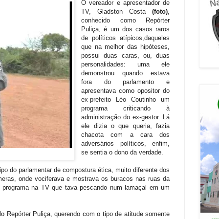
O vereador e apresentador de
TV, Gladston Costa
(foto)
,
conhecido como Repórter
Puliça, é um dos casos raros
de políticos atípicos,daqueles
que na melhor das hipóteses,
possui duas caras, ou, duas
personalidades: uma ele
demonstrou quando estava
fora do parlamento e
apresentava como opositor do
ex-prefeito Léo Coutinho um
programa criticando à
administração do ex-gestor. Lá
ele dizia o que queria, fazia
chacota com a cara dos
adversários políticos, enfim,
se sentia o dono da verdade.
ipo do parlamentar de compostura ética, muito diferente dos
eras, onde vociferava e mostrava os buracos nas ruas da
um programa na TV que tava pescando num lamaçal em um
lo Repórter Puliça, querendo com o tipo de atitude somente