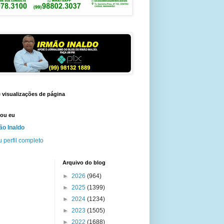
e visualizações de página
ou eu
ão Inaldo
 perfil completo
Arquivo do blog
►
2026
(964)
►
2025
(1399)
►
2024
(1234)
►
2023
(1505)
►
2022
(1688)