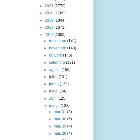
►
2021
(1779)
►
2020
(1789)
►
2019
(1844)
►
2018
(1671)
▼
2017
(1600)
►
dezembro
(141)
►
novembro
(143)
►
outubro
(146)
►
setembro
(131)
►
agosto
(156)
►
julho
(131)
►
junho
(132)
►
maio
(146)
►
abril
(125)
▼
março
(128)
►
mar. 31
(3)
►
mar. 30
(5)
►
mar. 29
(4)
►
mar. 28
(4)