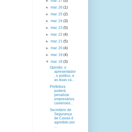
►
mar. 27
(5)
►
mar. 26
(1)
►
mar. 25
(2)
►
mar. 24
(3)
►
mar. 23
(5)
►
mar. 22
(4)
►
mar. 21
(5)
►
mar. 20
(4)
►
mar. 19
(4)
▼
mar. 18
(3)
Opinião: o
apresentador
, o politico, e
as duas ca...
Prefeitura
poderá
penalizar
empresários
caxienses...
Secretário de
Segurança
de Caxias é
agredido por
...