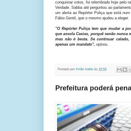
conquistar votos, foi relembrado hoje pelo 
Verdade. Sabba até perguntou ao parlamenta
um alerta ao Repórter Puliça que está num s
Fábio Gentil, que o mesmo ajudou a eleger.
"O Repórter Puliça tem que mudar a po
que assola Caxias, porquê senão nunca m
mas não é besta. Se continuar calado, 
apenas um mandato",
opinou.
Postado por
Irmão Inaldo
às
15:58
Prefeitura poderá pen