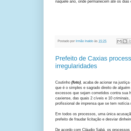
naquele ano, onde permanecem até os dias 
Postado por
Irmão Inaldo
às
15:25
Prefeito de Caxias proces
irregularidades
Coutinho
(foto)
, acaba de acionar na justiça
que é o simples e sagrado direito de alguém 
excessos que sejam cometidos contra sua ho
caxiense, das quais 2 cíveis e 10 criminai
profissional de imprensa que se tem notícia 
Em todos os processos, uma única acusação
prefeito de fraudar licitação e desviar dinheir
De acordo com Cláudio Sabá, os processos s