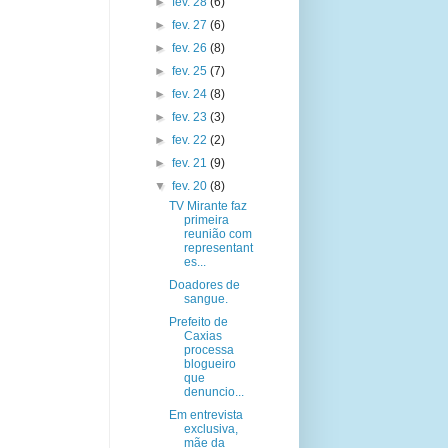
►
fev. 28
(6)
►
fev. 27
(6)
►
fev. 26
(8)
►
fev. 25
(7)
►
fev. 24
(8)
►
fev. 23
(3)
►
fev. 22
(2)
►
fev. 21
(9)
▼
fev. 20
(8)
TV Mirante faz
primeira
reunião com
representant
es...
Doadores de
sangue.
Prefeito de
Caxias
processa
blogueiro
que
denuncio...
Em entrevista
exclusiva,
mãe da