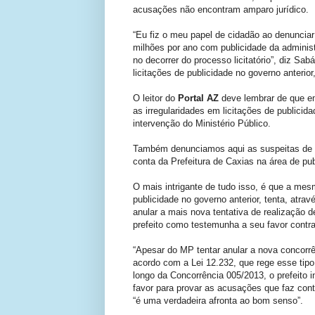
acusações não encontram amparo jurídico.
“Eu fiz o meu papel de cidadão ao denunciar
milhões por ano com publicidade da administr
no decorrer do processo licitatório”, diz Sa
licitações de publicidade no governo anterio
O leitor do
Portal AZ
deve lembrar de que em
as irregularidades em licitações de publici
intervenção do Ministério Público.
Também denunciamos aqui as suspeitas de no
conta da Prefeitura de Caxias na área de pub
O mais intrigante de tudo isso, é que a mes
publicidade no governo anterior, tenta, atr
anular a mais nova tentativa de realização
prefeito como testemunha a seu favor contra 
“Apesar do MP tentar anular a nova concorrên
acordo com a Lei 12.232, que rege esse tip
longo da Concorrência 005/2013, o prefeito 
favor para provar as acusações que faz cont
“é uma verdadeira afronta ao bom senso”.