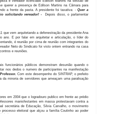
eza e vereador licenciado Edilson Martins na sessão de
isse querer a presença de Edilson Martins na Câmara para
ndo a frente da pasta. A presidente foi taxativa: -
Quer a
cio solicitando vereador! -
Depois disso, o parlamentar
-11 que vem arquitetando a defenestração da presidente Ana
 ano. E por falar em arquitetar e articulação, o líder do
ntando, é reunião por cima de reunião com integrantes do
reador Neto do Sindicato foi visto ontem entrando na casa
contros e reuniões.
ais funcionários públicos demonstram desunião quando o
ntar nos dedos o numero de participantes na manifestação
 Professor.
Com este desempenho do SINTRAP, o prefeito
ha da minoria de servidores que ameaçam uma paralisação
ores em 2004 que o logradouro publico em frente ao prédio
professores manisfestantes em massa protestavam contra a
tual secretária de Educação, Silvia Carvalho, o movimento
 processo eleitoral que alçou a família Coutinho ao poder