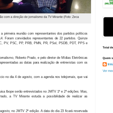
ião com a direção de jornalismo da TV Mirante (Foto: Zeca
, a primeira reunião com representantes dos partidos políticos
14. Foram convidados representantes de 22 partidos. Quinze
TC, PV, PSC, PP, PRB, PMN, PR, PSol, PSDB, PDT, PPS e
Total d
ornalismo, Roberto Prado, e pelo diretor de Mídias Eletrônicas
Quem s
presentadas as datas para realização de entrevistas com os
Irm
Ver meu
nício no dia 4 de agosto, com a agenda nos telejornais, que vai
isa Ibope serão entrevistados no JMTV 1ª e 2ª edições. Mas,
Prado, a TV Mirante estuda a possibilidade de realizar as
 agosto, no JMTV 2ª edição. A data do dia 23 ficará reservada