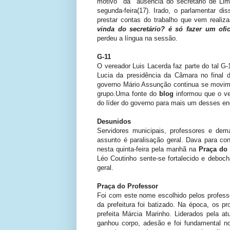
motivo da ausência do secretário de Limp
segunda-feira(17). Irado, o parlamentar d
prestar contas do trabalho que vem realiza
vinda do secretário? é só fazer um ofi
perdeu a língua na sessão.
G-11
O vereador Luis Lacerda faz parte do tal G
Lucia da presidência da Câmara no final do
governo Mário Assunção continua se movime
grupo.Uma fonte do
blog
informou que o ve
do líder do governo para mais um desses en
Desunidos
Servidores municipais, professores e dem
assunto é paralisação geral. Dava para co
nesta quinta-feira pela manhã na
Praça do
Léo Coutinho sente-se fortalecido e deboc
geral.
Praça do Professor
Foi com este nome escolhido pelos profess
da prefeitura foi batizado. Na época, os 
prefeita Márcia Marinho. Liderados pela a
ganhou corpo, adesão e foi fundamental no