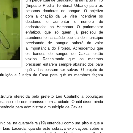
um percentual de desconto na tarifa do IPTU
(Imposto Predial Territorial Urbano) para as
pessoas doadoras de sangue. O objetivo
com a criação da Lei visa incentivar os
doadores e aumentar o numero de
cadastrados no Hemomar. O parlamentar
enfatizou que só quem já precisou de
atendimento na saúde publica do município
precisando de sangue saberá da valor
a importância do Projeto. Acrescentou que
os bancos de sangue de Caxias estão
vazios. Ressaltando que os mesmos
precisam estarem sempre abastecidos para
quê vidas possam ser salvas. O projeto de
tituição e Justiça da Casa para quê os membros façam
trutura oferecida pelo prefeito Léo Coutinho à população
amanho e de compromisso com a cidade. O edil disse ainda
mpetência para administrar o município de Caxias.
nicipal na quarta-feira (19) entendeu como um
pito
o que a
r Luis Lacerda, quando este cobrava explicações sobre o