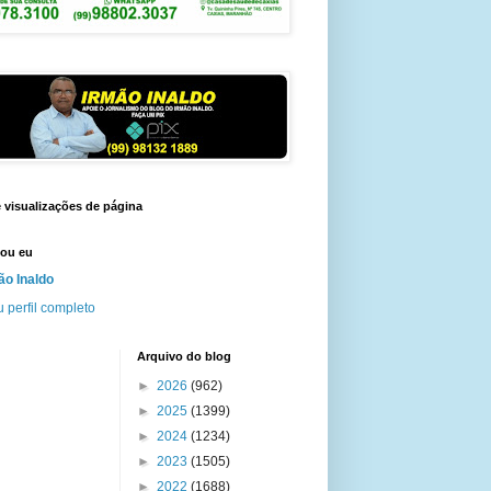
e visualizações de página
ou eu
ão Inaldo
 perfil completo
Arquivo do blog
►
2026
(962)
►
2025
(1399)
►
2024
(1234)
►
2023
(1505)
►
2022
(1688)