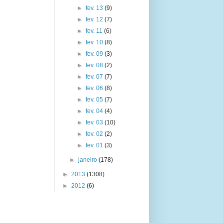
►
fev. 13
(9)
►
fev. 12
(7)
►
fev. 11
(6)
►
fev. 10
(8)
►
fev. 09
(3)
►
fev. 08
(2)
►
fev. 07
(7)
►
fev. 06
(8)
►
fev. 05
(7)
►
fev. 04
(4)
►
fev. 03
(10)
►
fev. 02
(2)
►
fev. 01
(3)
►
janeiro
(178)
►
2013
(1308)
►
2012
(6)