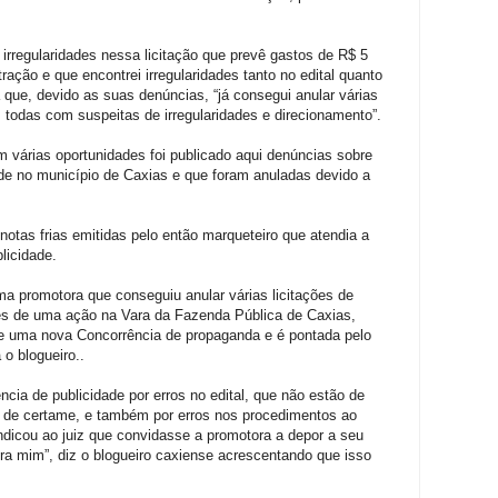
 irregularidades nessa licitação que prevê gastos de R$ 5
ação e que encontrei irregularidades tanto no edital quanto
bá que, devido as suas denúncias, “já consegui anular várias
r, todas com suspeitas de irregularidades e direcionamento”.
 várias oportunidades foi publicado aqui denúncias sobre
dade no município de Caxias e que foram anuladas devido a
tas frias emitidas pelo então marqueteiro que atendia a
licidade.
ma promotora que conseguiu anular várias licitações de
avés de uma ação na Vara da Fazenda Pública de Caxias,
 de uma nova Concorrência de propaganda e é pontada pelo
o blogueiro..
cia de publicidade por erros no edital, que não estão de
o de certame, e também por erros nos procedimentos ao
indicou ao juiz que convidasse a promotora a depor a seu
ra mim”, diz o blogueiro caxiense acrescentando que isso