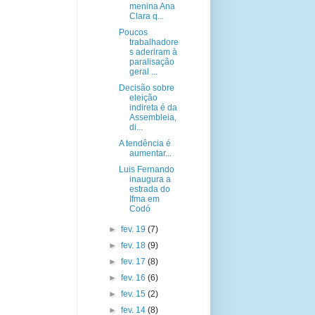
menina Ana
Clara q...
Poucos
trabalhadore
s aderiram à
paralisação
geral ...
Decisão sobre
eleição
indireta é da
Assembleia,
di...
A tendência é
aumentar...
Luis Fernando
inaugura a
estrada do
Ifma em
Codó
►
fev. 19
(7)
►
fev. 18
(9)
►
fev. 17
(8)
►
fev. 16
(6)
►
fev. 15
(2)
►
fev. 14
(8)