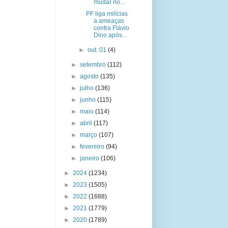
mudar no...
PF liga milícias
a ameaças
contra Flávio
Dino após...
►
out. 01
(4)
►
setembro
(112)
►
agosto
(135)
►
julho
(136)
►
junho
(115)
►
maio
(114)
►
abril
(117)
►
março
(107)
►
fevereiro
(94)
►
janeiro
(106)
►
2024
(1234)
►
2023
(1505)
►
2022
(1688)
►
2021
(1779)
►
2020
(1789)