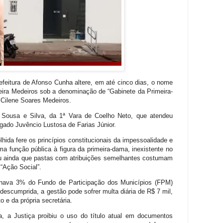
feitura de Afonso Cunha altere, em até cinco dias, o nome
rreira Medeiros sob a denominação de “Gabinete da Primeira-
 Cilene Soares Medeiros.
e Sousa e Silva, da 1ª Vara de Coelho Neto, que atendeu
gado Juvêncio Lustosa de Farias Júnior.
ida fere os princípios constitucionais da impessoalidade e
ma função pública à figura da primeira-dama, inexistente no
cou ainda que pastas com atribuições semelhantes costumam
 “Ação Social”.
stinava 3% do Fundo de Participação dos Municípios (FPM)
descumprida, a gestão pode sofrer multa diária de R$ 7 mil,
o e da própria secretária.
, a Justiça proibiu o uso do título atual em documentos