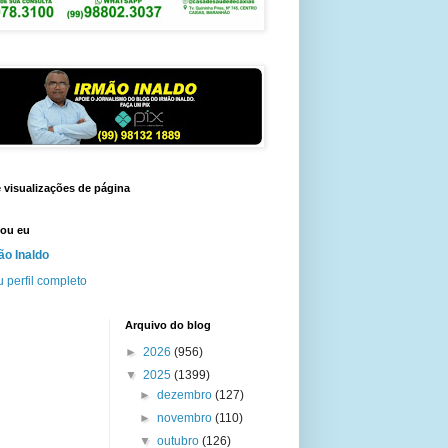
e visualizações de página
ou eu
ão Inaldo
 perfil completo
Arquivo do blog
►
2026
(956)
▼
2025
(1399)
►
dezembro
(127)
►
novembro
(110)
▼
outubro
(126)