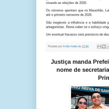
visando as eleições de 2026.
Os números apontam que no Maranhão, Lul
até o primeiro semestre de 2026.
São inegáveis a influência e a habilidade p
antagonistas. Resta saber se o esforço ving
Um eventual fracasso será prenúncio de de
Postado por
Irmão Inaldo
às
12:04
Justiça manda Prefe
nome de secretari
Pri