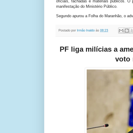
oficiais, fachadas e materiais públicos.
manifestação do Ministério Público.
Segundo apurou a Folha do Maranhão, o advo
Postado por
Irmão Inaldo
às
08:23
PF liga milícias a am
voto