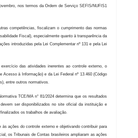
 novembro, nos termos da Ordem de Serviço SEFIS/NUFIS1
 outras competências, fiscalizam o cumprimento das normas
abilidade Fiscal), especialmente quanto à transparência da
ações introduzidas pela Lei Complementar nº 131 e pela Lei
ercício das atividades inerentes ao controle externo, o
de Acesso à Informação) e da Lei Federal nº 13.460 (Código
), entre outros normativos.
ormativa TCE/MA n° 81/2024 determina que os resultados
evem ser disponibilizados no site oficial da instituição e
finalizados os trabalhos de avaliação.
 às ações do controle externo e objetivando contribuir para
cial, os Tribunais de Contas brasileiros ampliaram as ações