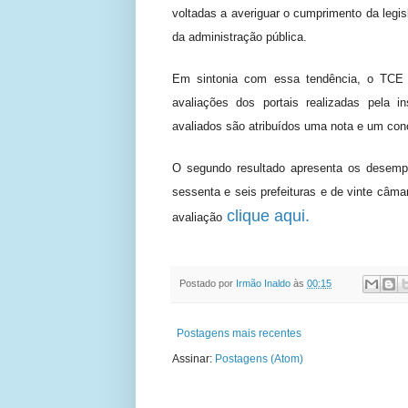
voltadas a averiguar o cumprimento da legis
da administração pública.
Em sintonia com essa tendência, o TCE 
avaliações dos portais realizadas pela in
avaliados são atribuídos uma nota e um con
O segundo resultado apresenta os desemp
sessenta e seis prefeituras e de vinte câma
clique aqui.
avaliação
Postado por
Irmão Inaldo
às
00:15
Postagens mais recentes
Assinar:
Postagens (Atom)