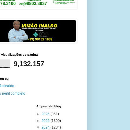
e visualizações de página
9,132,157
ou eu
ão Inaldo
 perfil completo
Arquivo do blog
►
2026
(961)
►
2025
(1399)
▼
2024
(1234)