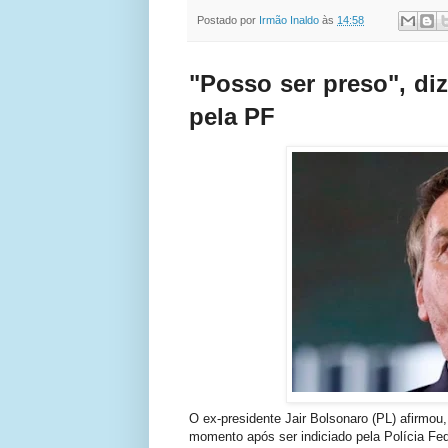
Postado por
Irmão Inaldo
às
14:58
"Posso ser preso", di
pela PF
O ex-presidente Jair Bolsonaro (PL) afirmou,
momento após ser indiciado pela Polícia Fed