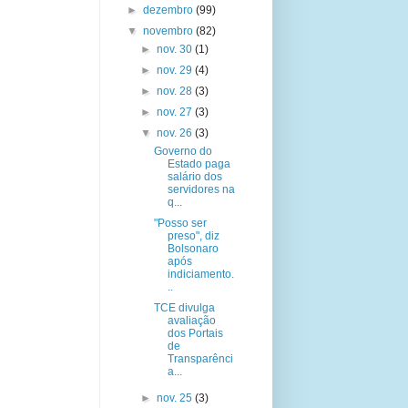
►
dezembro
(99)
▼
novembro
(82)
►
nov. 30
(1)
►
nov. 29
(4)
►
nov. 28
(3)
►
nov. 27
(3)
▼
nov. 26
(3)
Governo do
Estado paga
salário dos
servidores na
q...
"Posso ser
preso", diz
Bolsonaro
após
indiciamento.
..
TCE divulga
avaliação
dos Portais
de
Transparênci
a...
►
nov. 25
(3)