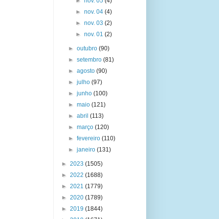
►
nov. 05
(4)
►
nov. 04
(4)
►
nov. 03
(2)
►
nov. 01
(2)
►
outubro
(90)
►
setembro
(81)
►
agosto
(90)
►
julho
(97)
►
junho
(100)
►
maio
(121)
►
abril
(113)
►
março
(120)
►
fevereiro
(110)
►
janeiro
(131)
►
2023
(1505)
►
2022
(1688)
►
2021
(1779)
►
2020
(1789)
►
2019
(1844)