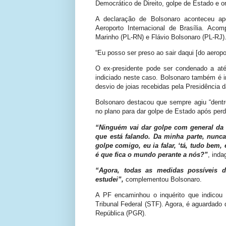
Democrático de Direito, golpe de Estado e o
A declaração de Bolsonaro aconteceu ap
Aeroporto Internacional de Brasília. Aco
Marinho (PL-RN) e Flávio Bolsonaro (PL-RJ)
“Eu posso ser preso ao sair daqui [do aeropo
O ex-presidente pode ser condenado a at
indiciado neste caso. Bolsonaro também é 
desvio de joias recebidas pela Presidência 
Bolsonaro destacou que sempre agiu “dentr
no plano para dar golpe de Estado após perde
“Ninguém vai dar golpe com general da 
que está falando. Da minha parte, nunc
golpe comigo, eu ia falar, ‘tá, tudo bem,
é que fica o mundo perante a nós?”
, inda
“Agora, todas as medidas possíveis de
estudei”,
complementou Bolsonaro.
A PF encaminhou o inquérito que indicou
Tribunal Federal (STF). Agora, é aguardado 
República (PGR).