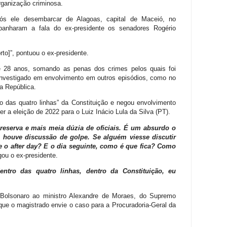
rganização criminosa.
ós ele desembarcar de Alagoas, capital de Maceió, no
mpanharam a fala do ex-presidente os senadores Rogério
.
rto]”, pontuou o ex-presidente.
é 28 anos, somando as penas dos crimes pelos quais foi
investigado em envolvimento em outros episódios, como no
da República.
o das quatro linhas” da Constituição e negou envolvimento
r a eleição de 2022 para o Luiz Inácio Lula da Silva (PT).
reserva e mais meia dúzia de oficiais. É um absurdo o
a houve discussão de golpe. Se alguém viesse discutir
 e o after day? E o dia seguinte, como é que fica? Como
gou o ex-presidente.
ntro das quatro linhas, dentro da Constituição, eu
 Bolsonaro ao ministro Alexandre de Moraes, do Supremo
que o magistrado envie o caso para a Procuradoria-Geral da