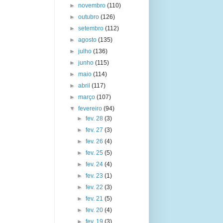
►
novembro
(110)
►
outubro
(126)
►
setembro
(112)
►
agosto
(135)
►
julho
(136)
►
junho
(115)
►
maio
(114)
►
abril
(117)
►
março
(107)
▼
fevereiro
(94)
►
fev. 28
(3)
►
fev. 27
(3)
►
fev. 26
(4)
►
fev. 25
(5)
►
fev. 24
(4)
►
fev. 23
(1)
►
fev. 22
(3)
►
fev. 21
(5)
►
fev. 20
(4)
►
fev. 19
(3)