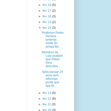
►
fev. 18
(5)
►
fev. 17
(2)
►
fev. 16
(3)
►
fev. 15
(2)
▼
fev. 14
(3)
Professor Pedro
Ferreira
lamenta
morte do
amigo Ne...
Ministros de
Lula avaliam
que Flávio
Dino
descolou...
Após passar 24
anos sem
reformas,
ponte que
liga M...
►
fev. 13
(5)
►
fev. 12
(6)
►
fev. 11
(3)
►
fev. 10
(3)