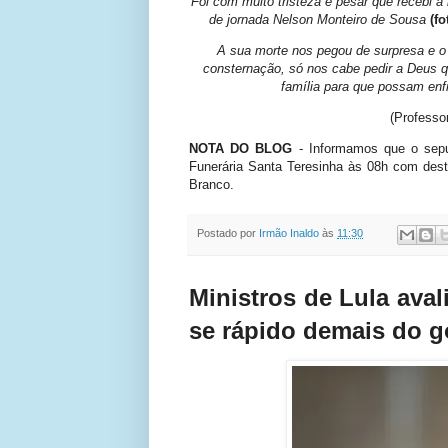
Foi com muito tristeza e pesar que recebi 
de jornada Nelson Monteiro de Sousa
(fo
A sua morte nos pegou de surpresa e o
consternação, só nos cabe pedir a Deus qu
família para que possam enf
(Professor
NOTA DO BLOG
- Informamos que o sepul
Funerária Santa Teresinha às 08h com desti
Branco.
Postado por
Irmão Inaldo
às
11:30
Ministros de Lula ava
se rápido demais do g