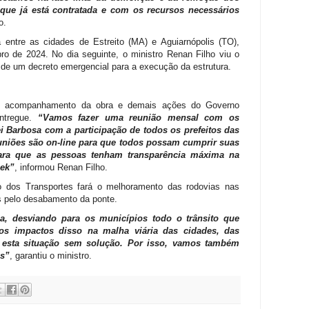
 que já está contratada e com os recursos necessários
o.
 entre as cidades de Estreito (MA) e Aguiarnópolis (TO),
o de 2024. No dia seguinte, o ministro Renan Filho viu o
 de um decreto emergencial para a execução da estrutura.
e acompanhamento da obra e demais ações do Governo
ntregue.
“Vamos fazer uma reunião mensal com os
 Barbosa com a participação de todos os prefeitos das
euniões são on-line para que todos possam cumprir suas
para que as pessoas tenham transparência máxima na
hek”
, informou Renan Filho.
io dos Transportes fará o melhoramento das rodovias nas
s pelo desabamento da ponte.
a, desviando para os municípios todo o trânsito que
os impactos disso na malha viária das cidades, das
s esta situação sem solução. Por isso, vamos também
as”
, garantiu o ministro.