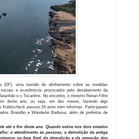
lia (DF), uma reunião de alinhamento sobre as medidas
s sociais e econômicos provocados pelo desabamento da
aranhão e o Tocantins. No encontro, o ministro Renan Filho
 fim deste ano, ou seja, em dez meses, fazendo algo
ino Kubitscheck passou 24 anos sem reformas. Participaram
arlos Brandão e Wanderlei Barbosa, além de prefeitos de
te até o fim deste ano. Quando estive nos dois estados
balho: o atendimento às pessoas, a demolição da antiga
á estamos na fase final da demolição e da remoção dos