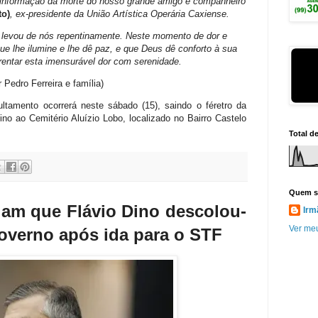
a informação da morte do nosso grande amigo e companheiro
to)
, ex-presidente da União Artística Operária Caxiense.
 levou de nós repentinamente. Neste momento de dor e
e lhe ilumine e lhe dê paz, e que Deus dê conforto à sua
rentar esta imensurável dor com serenidade.
 Pedro Ferreira e família)
tamento ocorrerá neste sábado (15), saindo o féretro da
no ao Cemitério Aluízio Lobo, localizado no Bairro Castelo
Total d
Quem s
liam que Flávio Dino descolou-
Irm
Ver meu
overno após ida para o STF