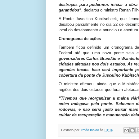
destroços para podermos iniciar a obra
garantidos”
, declarou o ministro Renan Filh
A Ponte Juscelino Kubitscheck, que ficava
desabou parcialmente no dia 22 de dezembr
local do desabamento e anunciou a abertura
Cronograma de ações
Também ficou definido um cronograma d
Federal até que uma nova ponte seja e
governadores Carlos Brandão e Wanderlei
cidades afetadas nos dois estados. As r
agendas locais. Isso será importante 
cobertura da ponte de Juscelino Kubitsc
O ministro afirmou, ainda, que o Ministér
regiões dos dois estados que foram afetada
“Tivemos que reorganizar a malha viári
antes trafegava pela ponte. Sabemos d
rodovias, e não seria justo deixar mai
cuidar da recuperação e manutenção del
Postado por
Irmão Inaldo
às
01:16