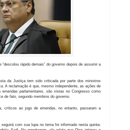
se “descolou rápido demais” do governo depois de assumir a
ta da Justiça tem sido criticada por parte dos ministros
tica. A reclamação é que, mesmo independente, as ações de
s emendas parlamentares, são vistas no Congresso como
tece de fato, segundo membros do governo.
a, críticos ao jogo de emendas, no entanto, passaram a
 seguirá com sua lupa no tema foi informado nesta quinta-
dréia Sadi. Na reportagem, ela relata que Dino intimou o