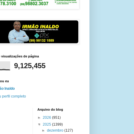
e visualizações de página
9,125,455
ou eu
ão Inaldo
 perfil completo
Arquivo do blog
►
2026
(951)
▼
2025
(1399)
►
dezembro
(127)