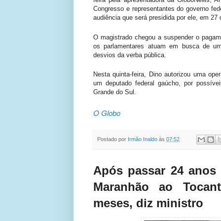
Congresso e representantes do governo fed
audiência que será presidida por ele, em 27 d
O magistrado chegou a suspender o pagamen
os parlamentares atuam em busca de uma 
desvios da verba pública.
Nesta quinta-feira, Dino autorizou uma ope
um deputado federal gaúcho, por possíve
Grande do Sul.
O Globo
Postado por
Irmão Inaldo
às
07:52
Após passar 24 anos 
Maranhão ao Tocant
meses, diz ministro