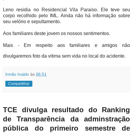
Leno residia no Residencial Vila Paraiso. Ele teve seu
corpo recolhido pelo IML. Ainda não há informação sobre
seu velório e sepultamento.
Aos familiares deste jovem os nossos sentimentos.
Mais - Em respeito aos familiares e amigos não
divulgaremos foto da vitima sem vida no local do acidente.
Irmão Inaldo
às
06:51
Compartilhar
TCE divulga resultado do Ranking
de Transparência da adminstração
pública do primeiro semestre de