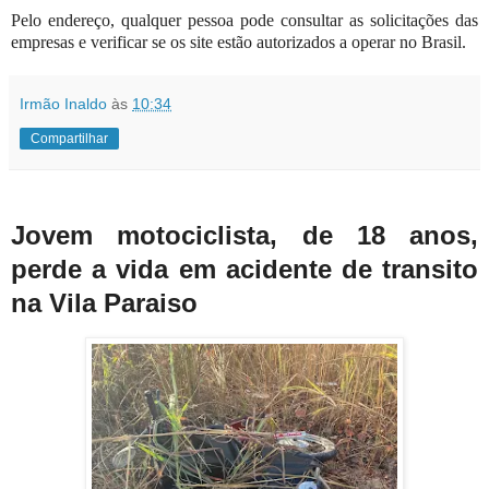
Pelo endereço, qualquer pessoa pode consultar as solicitações das
empresas e verificar se os site estão autorizados a operar no Brasil.
Irmão Inaldo
às
10:34
Compartilhar
Jovem motociclista, de 18 anos,
perde a vida em acidente de transito
na Vila Paraiso