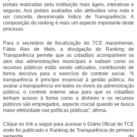
portais realizadas pela instituição mais ágeis, interativas e
seguras. Aos portais avaliados são atribuídos uma nota e
um conceito, denominado Índice de Transparência. A
composição do ranking é mais um aspecto importante deste
processo.
Para o secretário de fiscalização do TCE maranhense,
Fábio Alex de Melo, a divulgação do Ranking de
Transparência permite que os cidadãos acompanhem os
atos das administrações municipais e saibam como os
recursos públicos estão sendo utilizados, contribuindo de
forma decisiva para o exercício do controle social. “A
transparência é princípio essencial à gestão pública. Ao
avaliar a transparência em todos os níveis da administração
pública, o controle externo atua para que os cidadãos
tenham acesso à forma como o dinheiro e os recursos
públicos são empregados, aspecto crucial quando se busca
maior efetividade nas políticas públicas”, afirma.
Clique no link a seguir para acessar o Diário Oficial do TCE
onde foi publicado o Ranking de Transparência do primeiro
semestre de