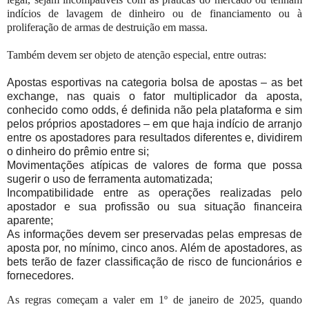
indícios de lavagem de dinheiro ou de financiamento ou à
proliferação de armas de destruição em massa.
Também devem ser objeto de atenção especial, entre outras:
Apostas esportivas na categoria bolsa de apostas – as bet
exchange, nas quais o fator multiplicador da aposta,
conhecido como odds, é definida não pela plataforma e sim
pelos próprios apostadores – em que haja indício de arranjo
entre os apostadores para resultados diferentes e, dividirem
o dinheiro do prêmio entre si;
Movimentações atípicas de valores de forma que possa
sugerir o uso de ferramenta automatizada;
Incompatibilidade entre as operações realizadas pelo
apostador e sua profissão ou sua situação financeira
aparente;
As informações devem ser preservadas pelas empresas de
aposta por, no mínimo, cinco anos. Além de apostadores, as
bets terão de fazer classificação de risco de funcionários e
fornecedores.
As regras começam a valer em 1º de janeiro de 2025, quando