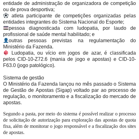
entidade de administração de organizadora de competição
ou de prova desportiva;
atleta participante de competições organizadas pelas
entidades integrantes do Sistema Nacional do Esporte;
pessoa diagnosticada com ludopatia, por laudo de
profissional de saúde mental habilitado; e
outras pessoas previstas na regulamentação do
Ministério da Fazenda.
Ludopatia, ou vício em jogos de azar, é classificada
pelos CID-10-Z72.6 (mania de jogo e apostas) e CID-10-
F63.0 (jogo patológico).
Sistema de gestão
O Ministério da Fazenda lançou no mês passado o Sistema
de Gestão de Apostas (Sigap) voltado par ao processo de
regulação, o monitoramento e a fiscalização do mercado de
apostas.
Segundo a pasta, por meio do sistema é possível realizar o processo
de solicitação de autorização para exploração das apostas de quota
fixa, além de monitorar o jogo responsável e a fiscalização dos sites
de apostas.