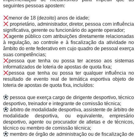
seguintes pessoas apostem:
menor de 18 (dezoito) anos de idade;
proprietário, administrador, diretor, pessoa com influência
significativa, gerente ou funcionário do agente operador;
agente público com atribuições diretamente relacionadas
à regulação, ao controle e à fiscalização da atividade no
âmbito do ente federativo em cujo quadro de pessoal exerça
suas competências;
pessoa que tenha ou possa ter acesso aos sistemas
informatizados de loteria de apostas de quota fixa;
pessoa que tenha ou possa ter qualquer influência no
resultado de evento real de temática esportiva objeto de
loteria de apostas de quota fixa, incluídos:
pessoa que exerça cargo de dirigente desportivo, técnico
desportivo, treinador e integrante de comissão técnica;
árbitro de modalidade desportiva, assistente de árbitro de
modalidade desportiva, ou equivalente, empresário
desportivo, agente ou procurador de atletas e de técnicos,
técnico ou membro de comissão técnica;
membro de órgão de administração ou de fiscalização de