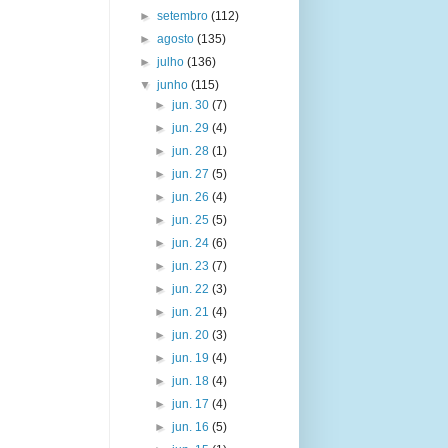
►
setembro
(112)
►
agosto
(135)
►
julho
(136)
▼
junho
(115)
►
jun. 30
(7)
►
jun. 29
(4)
►
jun. 28
(1)
►
jun. 27
(5)
►
jun. 26
(4)
►
jun. 25
(5)
►
jun. 24
(6)
►
jun. 23
(7)
►
jun. 22
(3)
►
jun. 21
(4)
►
jun. 20
(3)
►
jun. 19
(4)
►
jun. 18
(4)
►
jun. 17
(4)
►
jun. 16
(5)