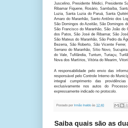
Juscelino, Presidente Médici, Presidente S
Ribamar Fiquene, Rosário, Sambaíba, Sant
Luzia, Santa Luzia do Paruá, Santa Quité
Amaro do Maranhão, Santo Antônio dos Lop
São Domingos do Azeitão, São Domingos do 
São Francisco do Maranhão, São João do C
dos Patos, São José de Ribamar, São José
São Mateus do Maranhão, São Pedro da Ág
Bezerra, São Roberto, São Vicente Ferrer,
Serrano do Maranhão, Sítio Novo, Sucupira 
do Vale, Tufilândia, Tuntum, Turiaçu, Turi
Nova dos Martírios, Vitória do Mearim, Vitor
A responsabilidade pelo envio das inform
responsável pelo Controle Interno do Municí
integral cumprimento das providências
exclusivamente nos autos do Process
expressamente indicado no protocolo.
Postado por
Irmão Inaldo
às
12:40
Saiba quais são as dua