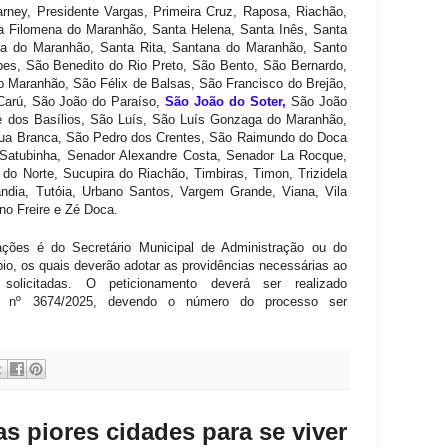
arney, Presidente Vargas, Primeira Cruz, Raposa, Riachão,
a Filomena do Maranhão, Santa Helena, Santa Inês, Santa
ria do Maranhão, Santa Rita, Santana do Maranhão, Santo
es, São Benedito do Rio Preto, São Bento, São Bernardo,
Maranhão, São Félix de Balsas, São Francisco do Brejão,
arú, São João do Paraíso,
São João do Soter,
São João
 dos Basílios, São Luís, São Luís Gonzaga do Maranhão,
ua Branca, São Pedro dos Crentes, São Raimundo do Doca
 Satubinha, Senador Alexandre Costa, Senador La Rocque,
do Norte, Sucupira do Riachão, Timbiras, Timon, Trizidela
lândia, Tutóia, Urbano Santos, Vargem Grande, Viana, Vila
ino Freire e Zé Doca.
ações é do Secretário Municipal de Administração ou do
pio, os quais deverão adotar as providências necessárias ao
 solicitadas. O peticionamento deverá ser realizado
o nº 3674/2025, devendo o número do processo ser
s piores cidades para se viver