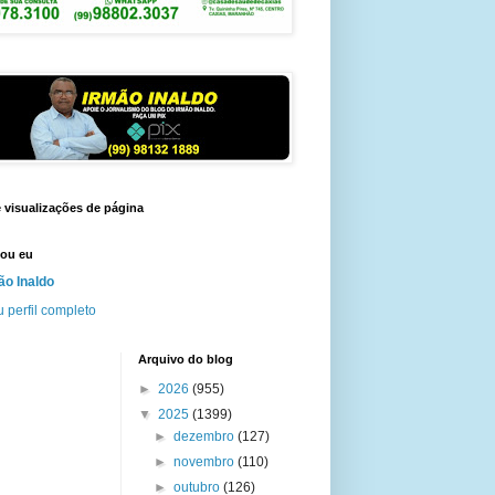
e visualizações de página
ou eu
ão Inaldo
 perfil completo
Arquivo do blog
►
2026
(955)
▼
2025
(1399)
►
dezembro
(127)
►
novembro
(110)
►
outubro
(126)