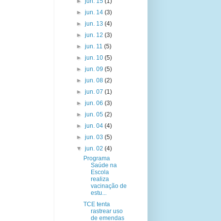
►
jun. 15
(1)
►
jun. 14
(3)
►
jun. 13
(4)
►
jun. 12
(3)
►
jun. 11
(5)
►
jun. 10
(5)
►
jun. 09
(5)
►
jun. 08
(2)
►
jun. 07
(1)
►
jun. 06
(3)
►
jun. 05
(2)
►
jun. 04
(4)
►
jun. 03
(5)
▼
jun. 02
(4)
Programa
Saúde na
Escola
realiza
vacinação de
estu...
TCE tenta
rastrear uso
de emendas