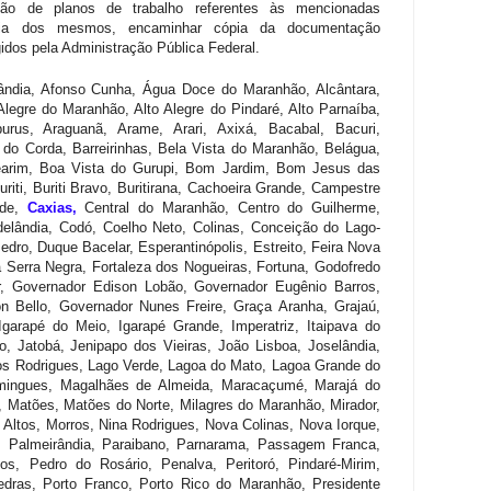
não de planos de trabalho referentes às mencionadas
ncia dos mesmos, encaminhar cópia da documentação
idos pela Administração Pública Federal.
ândia, Afonso Cunha, Água Doce do Maranhão, Alcântara,
Alegre do Maranhão, Alto Alegre do Pindaré, Alto Parnaíba,
rus, Araguanã, Arame, Arari, Axixá, Bacabal, Bacuri,
 do Corda, Barreirinhas, Bela Vista do Maranhão, Belágua,
earim, Boa Vista do Gurupi, Bom Jardim, Bom Jesus das
riti, Buriti Bravo, Buritirana, Cachoeira Grande, Campestre
ede,
Caxias,
Central do Maranhão, Centro do Guilherme,
elândia, Codó, Coelho Neto, Colinas, Conceição do Lago-
dro, Duque Bacelar, Esperantinópolis, Estreito, Feira Nova
Serra Negra, Fortaleza dos Nogueiras, Fortuna, Godofredo
r, Governador Edison Lobão, Governador Eugênio Barros,
 Bello, Governador Nunes Freire, Graça Aranha, Grajaú,
arapé do Meio, Igarapé Grande, Imperatriz, Itaipava do
o, Jatobá, Jenipapo dos Vieiras, João Lisboa, Joselândia,
s Rodrigues, Lago Verde, Lagoa do Mato, Lagoa Grande do
omingues, Magalhães de Almeida, Maracaçumé, Marajá do
Matões, Matões do Norte, Milagres do Maranhão, Mirador,
 Altos, Morros, Nina Rodrigues, Nova Colinas, Nova Iorque,
 Palmeirândia, Paraibano, Parnarama, Passagem Franca,
, Pedro do Rosário, Penalva, Peritoró, Pindaré-Mirim,
edras, Porto Franco, Porto Rico do Maranhão, Presidente