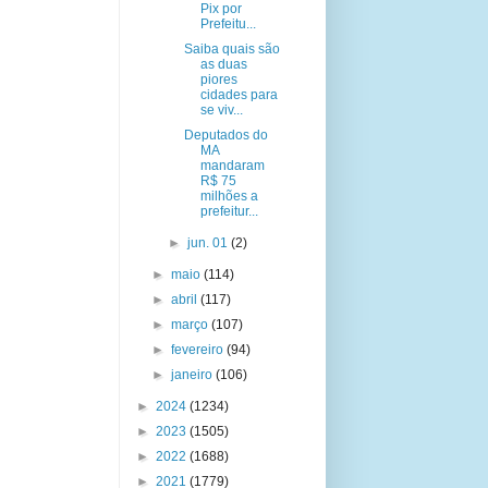
Pix por
Prefeitu...
Saiba quais são
as duas
piores
cidades para
se viv...
Deputados do
MA
mandaram
R$ 75
milhões a
prefeitur...
►
jun. 01
(2)
►
maio
(114)
►
abril
(117)
►
março
(107)
►
fevereiro
(94)
►
janeiro
(106)
►
2024
(1234)
►
2023
(1505)
►
2022
(1688)
►
2021
(1779)