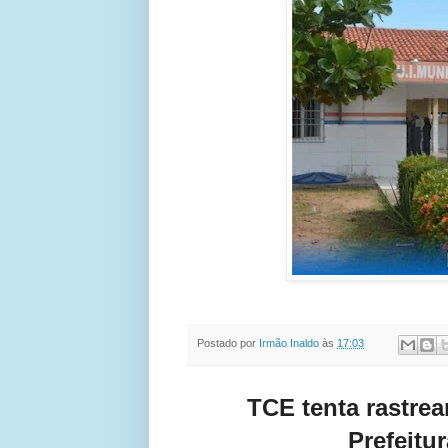
Postado por
Irmão Inaldo
às
17:03
TCE tenta rastre
Prefeit