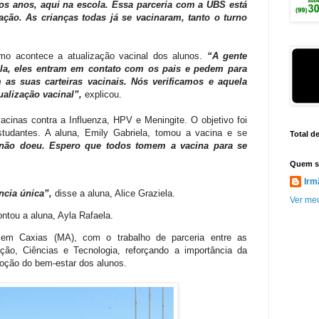
os anos, aqui na escola. Essa parceria com a UBS está
ação. As crianças todas já se vacinaram, tanto o turno
mo acontece a atualização vacinal dos alunos.
“A gente
la, eles entram em contato com os pais e pedem para
 as suas carteiras vacinais. Nós verificamos e aquela
tualização vacinal”,
explicou.
acinas contra a Influenza, HPV e Meningite. O objetivo foi
studantes. A aluna, Emily Gabriela, tomou a vacina e se
Total d
não doeu. Espero que todos tomem a vacina para se
Quem s
Irm
cia única”,
disse a aluna, Alice Graziela.
Ver meu
ntou a aluna, Ayla Rafaela.
em Caxias (MA), com o trabalho de parceria entre as
ão, Ciências e Tecnologia, reforçando a importância da
moção do bem-estar dos alunos.