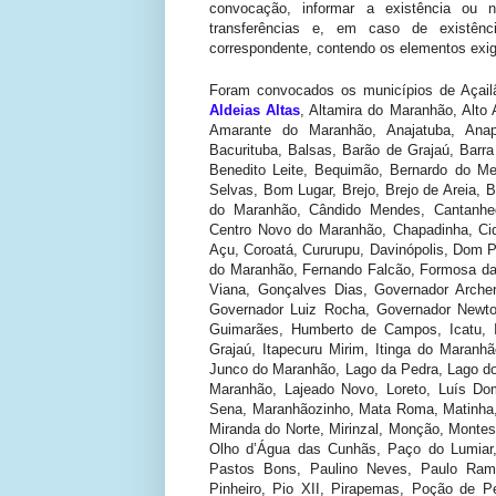
convocação, informar a existência ou 
transferências e, em caso de existê
correspondente, contendo os elementos exig
Foram convocados os municípios de Açail
Aldeias Altas
, Altamira do Maranhão, Alto 
Amarante do Maranhão, Anajatuba, Anapu
Bacurituba, Balsas, Barão de Grajaú, Barra
Benedito Leite, Bequimão, Bernardo do M
Selvas, Bom Lugar, Brejo, Brejo de Areia, Bu
do Maranhão, Cândido Mendes, Cantanh
Centro Novo do Maranhão, Chapadinha, Cid
Açu, Coroatá, Cururupu, Davinópolis, Dom Pe
do Maranhão, Fernando Falcão, Formosa da 
Viana, Gonçalves Dias, Governador Arche
Governador Luiz Rocha, Governador Newton
Guimarães, Humberto de Campos, Icatu, Ig
Grajaú, Itapecuru Mirim, Itinga do Maranhã
Junco do Maranhão, Lago da Pedra, Lago do
Maranhão, Lajeado Novo, Loreto, Luís D
Sena, Maranhãozinho, Mata Roma, Matinha, 
Miranda do Norte, Mirinzal, Monção, Montes
Olho d’Água das Cunhãs, Paço do Lumiar,
Pastos Bons, Paulino Neves, Paulo Ramos
Pinheiro, Pio XII, Pirapemas, Poção de P