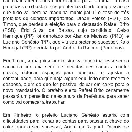
candidatos derrotados correm agora para “arrumar” a casa
para passar o bastão e os problemas dando a impressão de
que tudo vai bem na máquina municipal. É o caso de três
prefeitos de cidades importantes: Dinair Veloso (PDT), de
Timon, que perdeu a eleição para o deputado Rafael Brito
(PSB), Éric Silva, de Balsas, cujo candidato, Celso
Henrique (PP), foi derrotado por Alan da Marissol (PRD), e
Luciano Genésio (PP), que viu seu pretenso sucessor, Kaio
Hortegal (PP), derrotado por André da Ralpnet (Podemos).
Em Timon, a máquina administrativa municipal está sendo
sacudida por uma série de medidas destinadas a conter
gastos, colocar espaços para funcionar e ajustar a
contabilidade, para que haja algum equilíbrio entre receita e
despesa, além do que for possível deixar em caixa para o
novo mandatário. O prefeito eleito Rafael Brito certamente
passará um pente fino na estrutura da Prefeitura, para saber
como vai começar a trabalhar.
Em Pinheiro, o prefeito Luciano Genésio estaria com
dificuldades para fechar as contas para passar a chave do
cofre para o seu sucessor, André da Ralpnet. Depois de