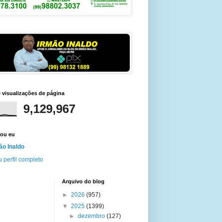
e visualizações de página
9,129,967
ou eu
ão Inaldo
 perfil completo
Arquivo do blog
►
2026
(957)
▼
2025
(1399)
►
dezembro
(127)