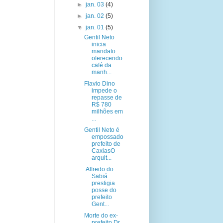
►
jan. 03
(4)
►
jan. 02
(5)
▼
jan. 01
(5)
Gentil Neto
inicia
mandato
oferecendo
café da
manh...
Flavio Dino
impede o
repasse de
R$ 780
milhões em
...
Gentil Neto é
empossado
prefeito de
CaxiasO
arquit...
Alfredo do
Sabiá
prestigia
posse do
prefeito
Gent...
Morte do ex-
prefeito Dr.