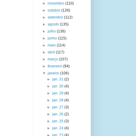
►
novembro
(110)
►
outubro
(126)
►
setembro
(112)
►
agosto
(135)
►
julho
(136)
►
junho
(115)
►
maio
(114)
►
abril
(117)
►
março
(107)
►
fevereiro
(94)
▼
janeiro
(106)
►
jan. 31
(2)
►
jan. 30
(4)
►
jan. 29
(4)
►
jan. 28
(4)
►
jan. 27
(3)
►
jan. 26
(2)
►
jan. 25
(3)
►
jan. 24
(4)
►
jan. 23
(4)