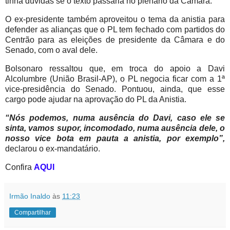
tinha dúvidas se o texto passaria no plenário da Câmara.
O ex-presidente também aproveitou o tema da anistia para
defender as alianças que o PL tem fechado com partidos do
Centrão para as eleições de presidente da Câmara e do
Senado, com o aval dele.
Bolsonaro ressaltou que, em troca do apoio a Davi
Alcolumbre (União Brasil-AP), o PL negocia ficar com a 1ª
vice-presidência do Senado. Pontuou, ainda, que esse
cargo pode ajudar na aprovação do PL da Anistia.
“Nós podemos, numa ausência do Davi, caso ele se
sinta, vamos supor, incomodado, numa ausência dele, o
nosso vice bota em pauta a anistia, por exemplo”,
declarou o ex-mandatário.
Confira
AQUI
Irmão Inaldo
às
11:23
Compartilhar