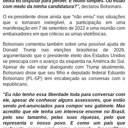
deixa eu disputar para perder. É muito simples. Ou estão
com medo da minha candidatura?”,
declarou Bolsonaro.
O ex-presidente disse ainda que “não errou” nas situações
que o tornaram inelegível, a participação em uma
manifestação em 7 de setembro de 2022 e uma reunião com
embaixadores em que criticou as urnas eletrônicas.
Bolsonaro comentou também sobre uma possível ajuda de
Donald Trump nas eleições brasileiras de 2026,
argumentando que o presidente eleito dos Estados Unidos
se preocupa com o avanço da esquerda na América do Sul.
Apesar de não estar dialogando com Trump atualmente,
Bolsonaro disse que seu filho e deputado federal Eduardo
Bolsonaro (PL-SP) tem encabeçado as conversas com o
republicano.
“Eu não tenho essa liberdade toda para conversar com
ele, apesar de conhecer alguns assessores, que estão
sendo pré-anunciados para compor seu gabinete. Mas
acredito que ele tenha um interesse enorme no Brasil,
pelo seu tamanho, pelas suas riquezas, pelo que
representa o nosso povo. E como um país que