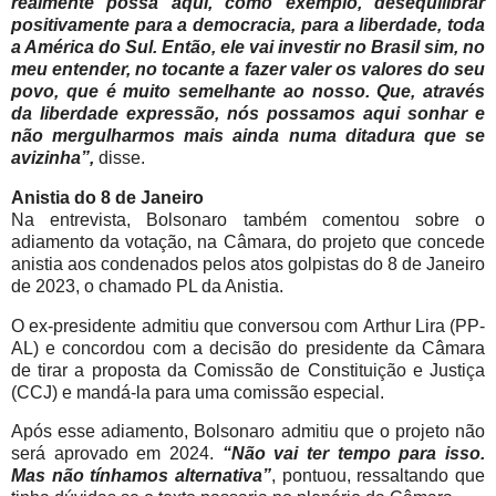
realmente possa aqui, como exemplo, desequilibrar
positivamente para a democracia, para a liberdade, toda
a América do Sul. Então, ele vai investir no Brasil sim, no
meu entender, no tocante a fazer valer os valores do seu
povo, que é muito semelhante ao nosso. Que, através
da liberdade expressão, nós possamos aqui sonhar e
não mergulharmos mais ainda numa ditadura que se
avizinha”,
disse.
Anistia do 8 de Janeiro
Na entrevista, Bolsonaro também comentou sobre o
adiamento da votação, na Câmara, do projeto que concede
anistia aos condenados pelos atos golpistas do 8 de Janeiro
de 2023, o chamado PL da Anistia.
O ex-presidente admitiu que conversou com Arthur Lira (PP-
AL) e concordou com a decisão do presidente da Câmara
de tirar a proposta da Comissão de Constituição e Justiça
(CCJ) e mandá-la para uma comissão especial.
Após esse adiamento, Bolsonaro admitiu que o projeto não
será aprovado em 2024.
“Não vai ter tempo para isso.
Mas não tínhamos alternativa”
, pontuou, ressaltando que