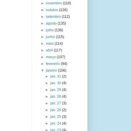
►
novembro
(110)
►
outubro
(126)
►
setembro
(112)
►
agosto
(135)
►
julho
(136)
►
junho
(115)
►
maio
(114)
►
abril
(117)
►
março
(107)
►
fevereiro
(94)
▼
janeiro
(106)
►
jan. 31
(2)
►
jan. 30
(4)
►
jan. 29
(4)
►
jan. 28
(4)
►
jan. 27
(3)
►
jan. 26
(2)
►
jan. 25
(3)
►
jan. 24
(4)
►
jan. 23
(4)