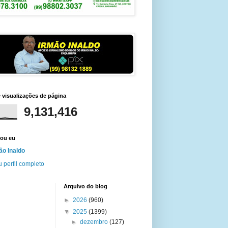
e visualizações de página
9,131,416
ou eu
ão Inaldo
 perfil completo
Arquivo do blog
►
2026
(960)
▼
2025
(1399)
►
dezembro
(127)