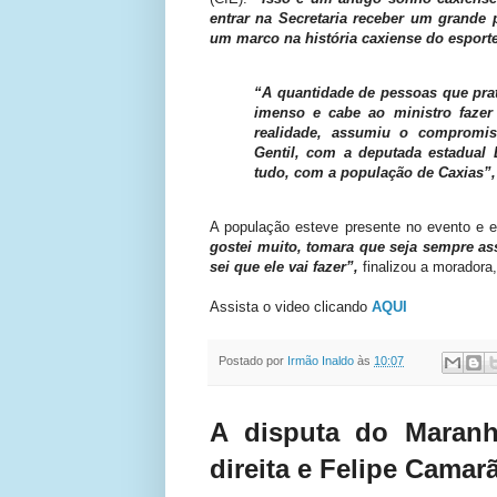
entrar na Secretaria receber um grande 
um marco na história caxiense do esport
“A quantidade de pessoas que prat
imenso e cabe ao ministro fazer
realidade, assumiu o compromi
Gentil, com a deputada estadual 
tudo, com a população de Caxias”,
A população esteve presente no evento e e
gostei muito, tomara que seja sempre as
sei que ele vai fazer”,
finalizou a moradora,
Assista o video clicando
AQUI
Postado por
Irmão Inaldo
às
10:07
A disputa do Maranh
direita e Felipe Cama