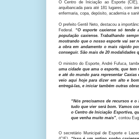
O Centro de Iniciação ao Esporte (CIE)
arquibancada para até 181 lugares, com área
enfermaria, copa, depósito, academia e sanit
O prefeito Gentil Neto, destacou a importân
Federal.
“O esporte caxiense só tende a
população caxiense. Trabalhando sempre
mostrando que o nosso esporte vai ser r
a obra em andamento o mais rápido poss
conseguir. São mais de 20 modalidades q
O ministro do Esporte, André Fufuca, tamb
uma cidade que ama o esporte, que tem vá
e até do mundo para representar Caxias 
veio aqui hoje para dizer em alto e b
entregá-las, e iniciar também outras obra
“Nós precisamos de recursos e o M
tudo que vier será bom. Vamos con
o Centro de Iniciação Esportiva, q
que venha muito mais”
,
contou Eugê
O secretário Municipal de Esporte e Lazer
(CIE).
“Isso é um antigo sonho caxiense