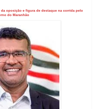
da oposição e figura de destaque na corrida pelo
erno do Maranhão