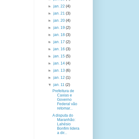
►
jan. 22
(4)
►
jan. 21
(3)
►
jan. 20
(4)
►
jan. 19
(2)
►
jan. 18
(3)
►
jan. 17
(2)
►
jan. 16
(3)
►
jan. 15
(5)
►
jan. 14
(4)
►
jan. 13
(6)
►
jan. 12
(1)
▼
jan. 11
(2)
Prefeitura de
Caxias e
Governo
Federal vão
retomar...
A disputa do
Maranhão:
Lahésio
Bonfim lidera
a dir...