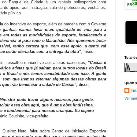
, do Parque da Cidade é um ginásio poliesportivo com
 de apoio, administração, sala de professores, vestiários,
ário público.
cia do incentivo ao esporte, além da parceria com o Governo
 ganhar, vamos levar mais qualidade de vida para a
 em todas as modalidades de esporte, fortalecendo e
eferência aí para todo o Maranhão. Nós queremos botar
ível, tenho certeza que, com esse apoio, a gente vai
ue serão ofertadas com a entrega da obra”
, frisou.
Total d
ém ressaltou o incentivo aos atletas caxienses,
“Caxias é
rios atletas que já saíram para outros locais do Brasil
e o Brasil e nós temos sensibilidade com isso. A gente
om som que iremos retomar algumas dessas obras para
Quem s
s que irão beneficiar a cidade de Caxias”,
disse.
Irm
Ver meu
inistro pode trazer alguns recursos para gente,
cluir essa obra aqui, que é uma obra lindíssima,
ue é fundamental para nossas crianças. Eu espero
nio Coutinho, vice-prefeito.
, Queiroz Neto, falou sobre Centro de Iniciação Esportiva
 de e é de muito orgulho para a gente que acabou de