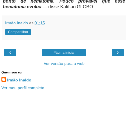
ponto de hematoma. Pouco provável que esse
hematoma evolua
— disse Kalil ao GLOBO.
Irmão Inaldo
às
01:15
Compartilhar
‹
›
Página inicial
Ver versão para a web
Quem sou eu
Irmão Inaldo
Ver meu perfil completo